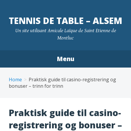
TENNIS DE TABLE – ALSEM
Un site utilisant Amicale Laïque de Saint Etienne de
Montluc
Menu
Skip
to
Home
Praktisk guide til casino-registrering og
content
bonuser – trinn for trinn
Praktisk guide til casino-
registrering og bonuser –