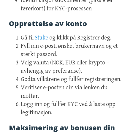
Identifikasjonsdokumenter (pass eller
førerkort) for KYC-prosessen
Opprettelse av konto
Gå til
Stake
og klikk på Registrer deg.
Fyll inn e-post, ønsket brukernavn og et
sterkt passord.
Velg valuta (NOK, EUR eller krypto –
avhengig av preferanse).
Godta vilkårene og fullfør registreringen.
Verifiser e-posten din via lenken du
mottar.
Logg inn og fullfør KYC ved å laste opp
legitimasjon.
Maksimering av bonusen din