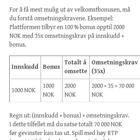
For å få mest mulig ut av velkomstbonusen, må
du forstå omsetningskravene. Eksempel:
Plattformen tilbyr en 100 % bonus opptil 2000
NOK med 35x omsetningskrav på innskudd +
bonus.
Totalt å
Omsetningskrav
Innskudd
Bonus
omsette
(35x)
1000
2000
2000 × 35 = 70 000
1000 NOK
NOK
NOK
NOK
Regn ut: (innskudd + bonus) × omsetningskrav.
I dette tilfellet må du satse totalt 70 000 NOK
før gevinster kan tas ut. Spill med høy RTP