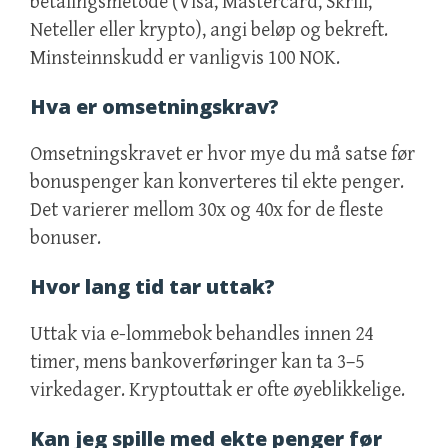
betalingsmetode (Visa, Mastercard, Skrill,
Neteller eller krypto), angi beløp og bekreft.
Minsteinnskudd er vanligvis 100 NOK.
Hva er omsetningskrav?
Omsetningskravet er hvor mye du må satse før
bonuspenger kan konverteres til ekte penger.
Det varierer mellom 30x og 40x for de fleste
bonuser.
Hvor lang tid tar uttak?
Uttak via e-lommebok behandles innen 24
timer, mens bankoverføringer kan ta 3–5
virkedager. Kryptouttak er ofte øyeblikkelige.
Kan jeg spille med ekte penger før