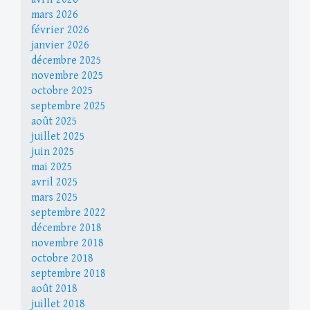
mars 2026
février 2026
janvier 2026
décembre 2025
novembre 2025
octobre 2025
septembre 2025
août 2025
juillet 2025
juin 2025
mai 2025
avril 2025
mars 2025
septembre 2022
décembre 2018
novembre 2018
octobre 2018
septembre 2018
août 2018
juillet 2018