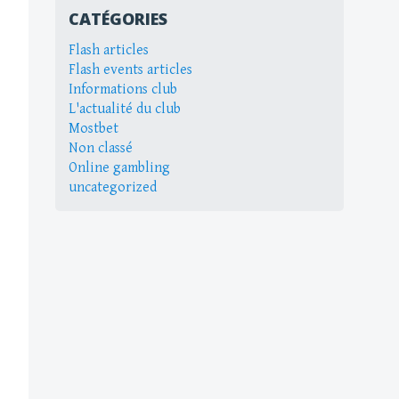
CATÉGORIES
Flash articles
Flash events articles
Informations club
L'actualité du club
Mostbet
Non classé
Online gambling
uncategorized