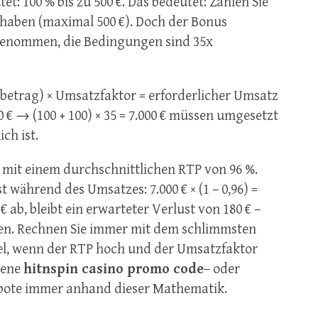
t: 100 % bis zu 500 €. Das bedeutet: Zahlen Sie
uthaben (maximal 500 €). Doch der Bonus
enommen, die Bedingungen sind 35x
betrag) × Umsatzfaktor = erforderlicher Umsatz
 € → (100 + 100) × 35 = 7.000 € müssen umgesetzt
ch ist.
t mit einem durchschnittlichen RTP von 96 %.
 während des Umsatzes: 7.000 € × (1 – 0,96) =
€ ab, bleibt ein erwarteter Verlust von 180 € –
ben. Rechnen Sie immer mit dem schlimmsten
abel, wenn der RTP hoch und der Umsatzfaktor
edene
hitnspin casino promo code
– oder
ote immer anhand dieser Mathematik.