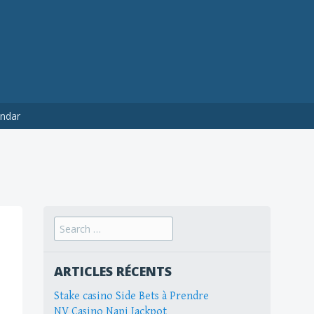
ndar
Search
for:
ARTICLES RÉCENTS
Stake casino Side Bets à Prendre
NV Casino Napi Jackpot