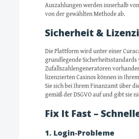
Auszahlungen werden innerhalb von 
von der gewählten Methode ab.
Sicherheit & Lizenz
Die Plattform wird unter einer Curac
grundlegende Sicherheitsstandards 
Zufallszahlengeneratoren vorhanden
lizenzierten Casinos können in Ihrem
Sie sich bei Ihrem Finanzamt über d
gemäß der DSGVO auf und gibt sie ni
Fix It Fast – Schnel
1. Login-Probleme