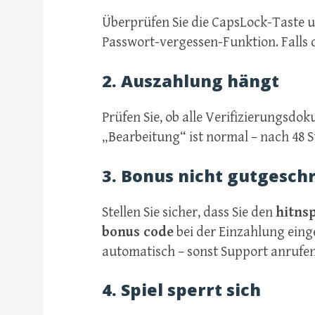
Überprüfen Sie die CapsLock-Taste u
Passwort-vergessen-Funktion. Falls da
2. Auszahlung hängt
Prüfen Sie, ob alle Verifizierungsdo
„Bearbeitung“ ist normal – nach 48 
3. Bonus nicht gutgesch
Stellen Sie sicher, dass Sie den
hitns
bonus code
bei der Einzahlung eing
automatisch – sonst Support anrufen
4. Spiel sperrt sich