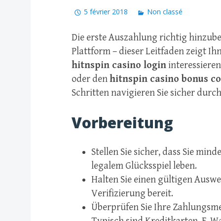
5 février 2018
Non classé
Die erste Auszahlung richtig hinzub
Plattform – dieser Leitfaden zeigt Ihn
hitnspin casino login
interessieren
oder den
hitnspin casino bonus c
Schritten navigieren Sie sicher durc
Vorbereitung
Stellen Sie sicher, dass Sie min
legalem Glücksspiel leben.
Halten Sie einen gültigen Auswe
Verifizierung bereit.
Überprüfen Sie Ihre Zahlungsme