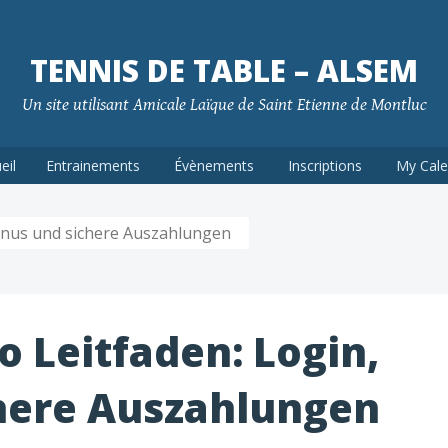
TENNIS DE TABLE – ALSEM
Un site utilisant Amicale Laïque de Saint Etienne de Montluc
eil
Entrainements
Évènements
Inscriptions
My Cale
Bonus und sichere Auszahlungen
o Leitfaden: Login,
here Auszahlungen