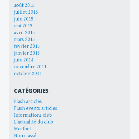
août 2015
juillet 2015
juin 2015
mai 2015
avril 2015
mars 2015
février 2015
janvier 2015
juin 2014
novembre 2011
octobre 2011
CATÉGORIES
Flash articles
Flash events articles
Informations club
L'actualité du club
Mostbet
Non classé