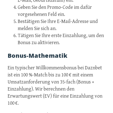
E-Mail, Geburtsdatum) ein.
Geben Sie den Promo-Code im dafür
vorgesehenen Feld ein.
Bestätigen Sie Ihre E-Mail-Adresse und
melden Sie sich an.
Tätigen Sie Ihre erste Einzahlung, um den
Bonus zu aktivieren.
Bonus-Mathematik
Ein typischer Willkommensbonus bei Daznbet
ist ein 100 %-Match bis zu 100 € mit einem
Umsatzanforderung von 35-fach (Bonus +
Einzahlung). Wir berechnen den
Erwartungswert (EV) für eine Einzahlung von
100 €.