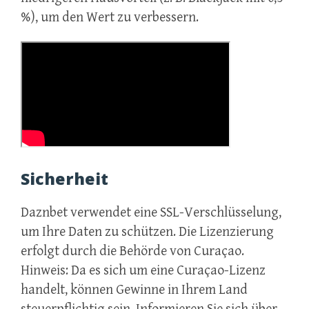
%), um den Wert zu verbessern.
Sicherheit
Daznbet verwendet eine SSL-Verschlüsselung,
um Ihre Daten zu schützen. Die Lizenzierung
erfolgt durch die Behörde von Curaçao.
Hinweis: Da es sich um eine Curaçao-Lizenz
handelt, können Gewinne in Ihrem Land