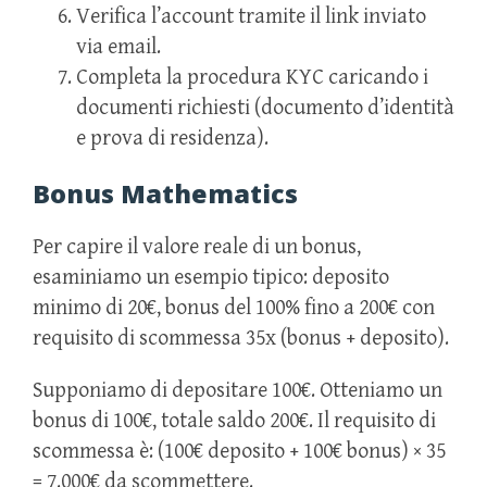
Verifica l’account tramite il link inviato
via email.
Completa la procedura KYC caricando i
documenti richiesti (documento d’identità
e prova di residenza).
Bonus Mathematics
Per capire il valore reale di un bonus,
esaminiamo un esempio tipico: deposito
minimo di 20€, bonus del 100% fino a 200€ con
requisito di scommessa 35x (bonus + deposito).
Supponiamo di depositare 100€. Otteniamo un
bonus di 100€, totale saldo 200€. Il requisito di
scommessa è: (100€ deposito + 100€ bonus) × 35
= 7.000€ da scommettere.