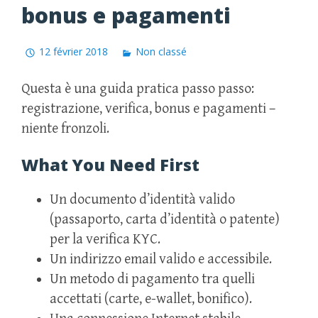
bonus e pagamenti
12 février 2018
Non classé
Questa è una guida pratica passo passo:
registrazione, verifica, bonus e pagamenti –
niente fronzoli.
What You Need First
Un documento d’identità valido
(passaporto, carta d’identità o patente)
per la verifica KYC.
Un indirizzo email valido e accessibile.
Un metodo di pagamento tra quelli
accettati (carte, e-wallet, bonifico).