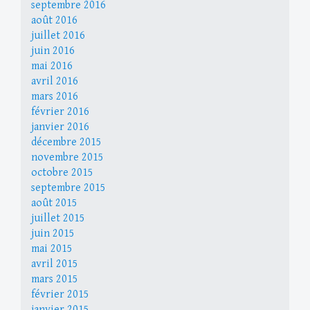
septembre 2016
août 2016
juillet 2016
juin 2016
mai 2016
avril 2016
mars 2016
février 2016
janvier 2016
décembre 2015
novembre 2015
octobre 2015
septembre 2015
août 2015
juillet 2015
juin 2015
mai 2015
avril 2015
mars 2015
février 2015
janvier 2015