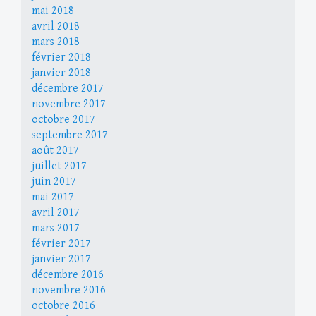
mai 2018
avril 2018
mars 2018
février 2018
janvier 2018
décembre 2017
novembre 2017
octobre 2017
septembre 2017
août 2017
juillet 2017
juin 2017
mai 2017
avril 2017
mars 2017
février 2017
janvier 2017
décembre 2016
novembre 2016
octobre 2016