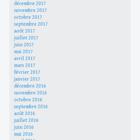
décembre 2017
novembre 2017
octobre 2017
septembre 2017
août 2017
juillet 2017
juin 2017
mai 2017
avril 2017
mars 2017
février 2017
janvier 2017
décembre 2016
novembre 2016
octobre 2016
septembre 2016
août 2016
juillet 2016
juin 2016
mai 2016