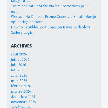
Magyarázata
Tours de Gratuit Stake via les Promotions par E-
mail
Westace No Deposit Promo Codes via E-mail: Hoe je
oplichting herkent
How to Troubleshoot Common Issues with Slots
Gallery Login
ARCHIVES
août 2026
juillet 2026
juin 2026
mai 2026
avril 2026
mars 2026
février 2026
janvier 2026
décembre 2025
novembre 2025
octobre 2025