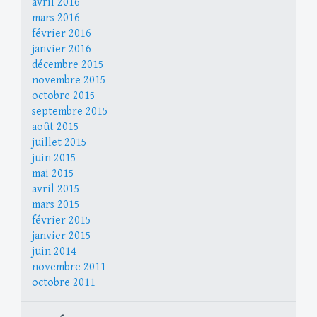
avril 2016
mars 2016
février 2016
janvier 2016
décembre 2015
novembre 2015
octobre 2015
septembre 2015
août 2015
juillet 2015
juin 2015
mai 2015
avril 2015
mars 2015
février 2015
janvier 2015
juin 2014
novembre 2011
octobre 2011