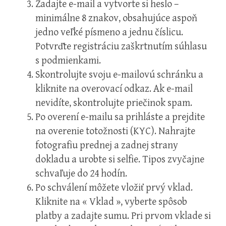
Zadajte e-mail a vytvorte si heslo –
minimálne 8 znakov, obsahujúce aspoň
jedno veľké písmeno a jednu číslicu.
Potvrďte registráciu zaškrtnutím súhlasu
s podmienkami.
Skontrolujte svoju e-mailovú schránku a
kliknite na overovací odkaz. Ak e-mail
nevidíte, skontrolujte priečinok spam.
Po overení e-mailu sa prihláste a prejdite
na overenie totožnosti (KYC). Nahrajte
fotografiu prednej a zadnej strany
dokladu a urobte si selfie. Tipos zvyčajne
schvaľuje do 24 hodín.
Po schválení môžete vložiť prvý vklad.
Kliknite na « Vklad », vyberte spôsob
platby a zadajte sumu. Pri prvom vklade si