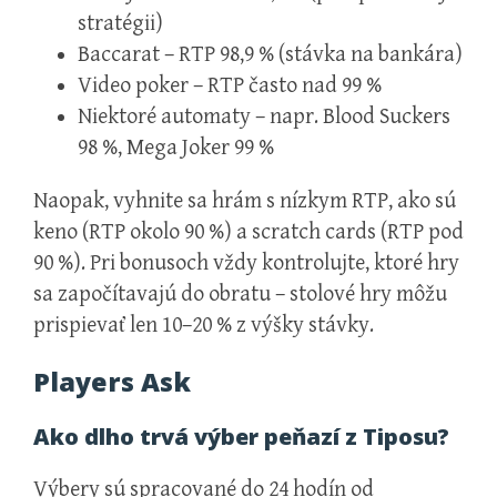
stratégii)
Baccarat – RTP 98,9 % (stávka na bankára)
Video poker – RTP často nad 99 %
Niektoré automaty – napr. Blood Suckers
98 %, Mega Joker 99 %
Naopak, vyhnite sa hrám s nízkym RTP, ako sú
keno (RTP okolo 90 %) a scratch cards (RTP pod
90 %). Pri bonusoch vždy kontrolujte, ktoré hry
sa započítavajú do obratu – stolové hry môžu
prispievať len 10–20 % z výšky stávky.
Players Ask
Ako dlho trvá výber peňazí z Tiposu?
Výbery sú spracované do 24 hodín od