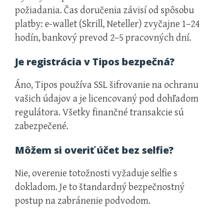
požiadania. Čas doručenia závisí od spôsobu
platby: e-wallet (Skrill, Neteller) zvyčajne 1–24
hodín, bankový prevod 2–5 pracovných dní.
Je registrácia v Tipos bezpečná?
Áno, Tipos používa SSL šifrovanie na ochranu
vašich údajov a je licencovaný pod dohľadom
regulátora. Všetky finančné transakcie sú
zabezpečené.
Môžem si overiť účet bez selfie?
Nie, overenie totožnosti vyžaduje selfie s
dokladom. Je to štandardný bezpečnostný
postup na zabránenie podvodom.