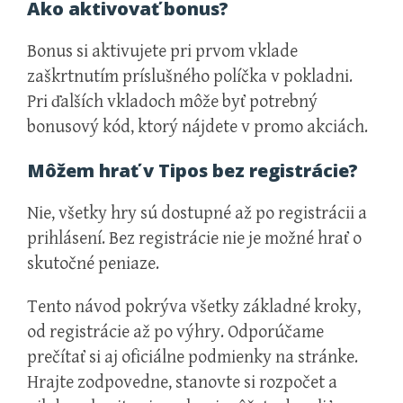
Ako aktivovať bonus?
Bonus si aktivujete pri prvom vklade
zaškrtnutím príslušného políčka v pokladni.
Pri ďalších vkladoch môže byť potrebný
bonusový kód, ktorý nájdete v promo akciách.
Môžem hrať v Tipos bez registrácie?
Nie, všetky hry sú dostupné až po registrácii a
prihlásení. Bez registrácie nie je možné hrať o
skutočné peniaze.
Tento návod pokrýva všetky základné kroky,
od registrácie až po výhry. Odporúčame
prečítať si aj oficiálne podmienky na stránke.
Hrajte zodpovedne, stanovte si rozpočet a