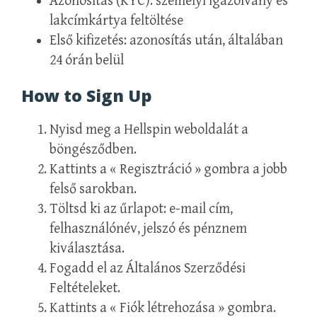
Azonosítás (KYC): személyi igazolvány és
lakcímkártya feltöltése
Első kifizetés: azonosítás után, általában
24 órán belül
How to Sign Up
Nyisd meg a Hellspin weboldalát a
böngésződben.
Kattints a « Regisztráció » gombra a jobb
felső sarokban.
Töltsd ki az űrlapot: e-mail cím,
felhasználónév, jelszó és pénznem
kiválasztása.
Fogadd el az Általános Szerződési
Feltételeket.
Kattints a « Fiók létrehozása » gombra.