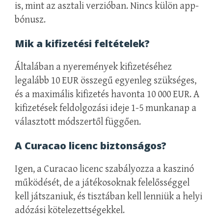
is, mint az asztali verzióban. Nincs külön app-
bónusz.
Mik a kifizetési feltételek?
Általában a nyeremények kifizetéséhez
legalább 10 EUR összegű egyenleg szükséges,
és a maximális kifizetés havonta 10 000 EUR. A
kifizetések feldolgozási ideje 1-5 munkanap a
választott módszertől függően.
A Curacao licenc biztonságos?
Igen, a Curacao licenc szabályozza a kaszinó
működését, de a játékosoknak felelősséggel
kell játszaniuk, és tisztában kell lenniük a helyi
adózási kötelezettségekkel.