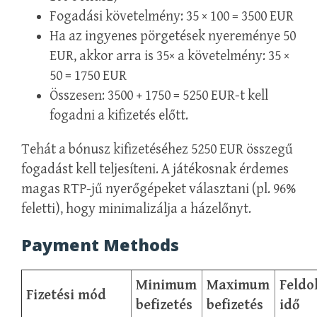
Fogadási követelmény: 35 × 100 = 3500 EUR
Ha az ingyenes pörgetések nyereménye 50
EUR, akkor arra is 35× a követelmény: 35 ×
50 = 1750 EUR
Összesen: 3500 + 1750 = 5250 EUR-t kell
fogadni a kifizetés előtt.
Tehát a bónusz kifizetéséhez 5250 EUR összegű
fogadást kell teljesíteni. A játékosnak érdemes
magas RTP-jű nyerőgépeket választani (pl. 96%
feletti), hogy minimalizálja a házelőnyt.
Payment Methods
Minimum
Maximum
Feldo
Fizetési mód
befizetés
befizetés
idő