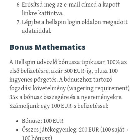
Erősítsd meg az e-mail címed a kapott
linkre kattintva.
Lépj be a hellspin login oldalon megadott
adataiddal.
Bonus Mathematics
A Hellspin üdvözlő bónusza tipikusan 100% az
első befizetésre, akár 500 EUR-ig, plusz 100
ingyenes pörgetés. A bónuszhoz tartozó
fogadási követelmény (wagering requirement)
35x a bónusz összegére és a nyereményekre.
Számoljunk egy 100 EUR-s befizetéssel:
Bónusz: 100 EUR
Összes játékegyenleg: 200 EUR (100 saját +
100 bónusz)