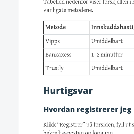
Tabellen nedenfor viser forskjellen 
vanligste metodene.
Metode
Innskuddshasti
Vipps
Umiddelbart
Bankaxess
1–2 minutter
Trustly
Umiddelbart
Hurtigsvar
Hvordan registrerer jeg
Klikk “Registrer” på forsiden, fyll 
bekreft e-posten og logg inn.