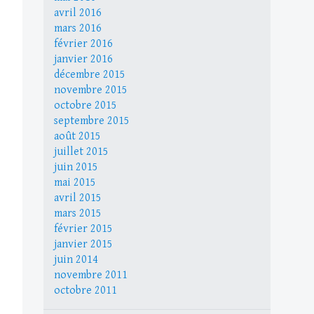
avril 2016
mars 2016
février 2016
janvier 2016
décembre 2015
novembre 2015
octobre 2015
septembre 2015
août 2015
juillet 2015
juin 2015
mai 2015
avril 2015
mars 2015
février 2015
janvier 2015
juin 2014
novembre 2011
octobre 2011