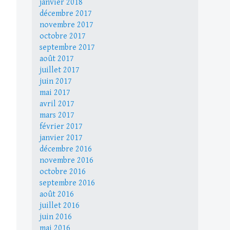
janvier 2018
décembre 2017
novembre 2017
octobre 2017
septembre 2017
août 2017
juillet 2017
juin 2017
mai 2017
avril 2017
mars 2017
février 2017
janvier 2017
décembre 2016
novembre 2016
octobre 2016
septembre 2016
août 2016
juillet 2016
juin 2016
mai 2016