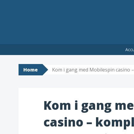
Skip
Accu
to
content
Home
Kom i gang med Mobilespin casino – 
Kom i gang me
casino – kompl