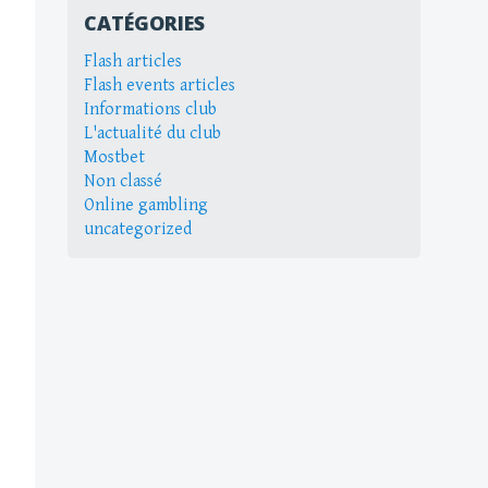
CATÉGORIES
Flash articles
Flash events articles
Informations club
L'actualité du club
Mostbet
Non classé
Online gambling
uncategorized