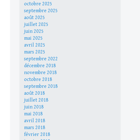
octobre 2025
septembre 2025
août 2025
juillet 2025
juin 2025
mai 2025
avril 2025
mars 2025
septembre 2022
décembre 2018
novembre 2018
octobre 2018
septembre 2018
août 2018
juillet 2018
juin 2018
mai 2018
avril 2018
mars 2018
février 2018