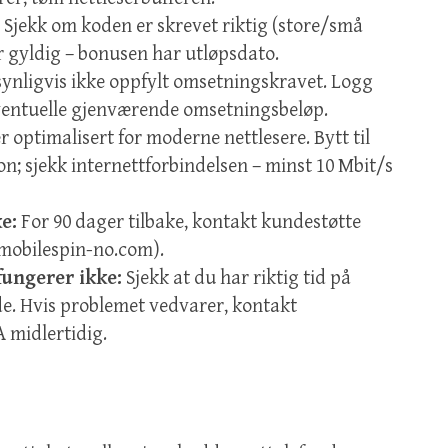
Sjekk om koden er skrevet riktig (store/små
r gyldig – bonusen har utløpsdato.
ynligvis ikke oppfylt omsetningskravet. Logg
 eventuelle gjenværende omsetningsbeløp.
 optimalisert for moderne nettlesere. Bytt til
on; sjekk internettforbindelsen – minst 10 Mbit/s
e:
For 90 dager tilbake, kontakt kundestøtte
@mobilespin-no.com).
fungerer ikke:
Sjekk at du har riktig tid på
de. Hvis problemet vedvarer, kontakt
A midlertidig.