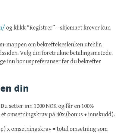
m/
og klikk “Registrer” – skjemaet krever kun
pam-mappen om bekreftelseslenken uteblir.
dssiden. Velg din foretrukne betalingsmetode.
gge inn bonuspreferanser før du bekrefter
en din
 Du setter inn 1000 NOK og får en 100%
 et omsetningskrav på 40x (bonus + innskudd).
øp) x omsetningskrav = total omsetning som