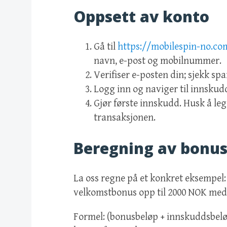
Oppsett av konto
Gå til
https://mobilespin-no.co
navn, e-post og mobilnummer.
Verifiser e-posten din; sjekk s
Logg inn og naviger til innskud
Gjør første innskudd. Husk å le
transaksjonen.
Beregning av bonus
La oss regne på et konkret eksempel:
velkomstbonus opp til 2000 NOK med
Formel: (bonusbeløp + innskuddsbel