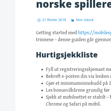
norske spiller
21 février 2018
Non classé
Getting started med
https://mobile
trinnene – denne guiden går gjennom
Hurtigsjekkliste
Fyll ut registreringsskjemaet m
Bekreft e-posten din via lenken
Gjør et minimumsinnskudd på 20
Les bonusvilkårene grundig før
Sjekk at mobilnettet er stabilt 
Chrome og Safari på mobil.