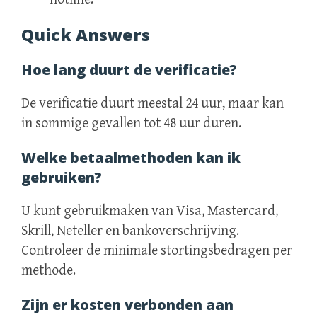
Quick Answers
Hoe lang duurt de verificatie?
De verificatie duurt meestal 24 uur, maar kan
in sommige gevallen tot 48 uur duren.
Welke betaalmethoden kan ik
gebruiken?
U kunt gebruikmaken van Visa, Mastercard,
Skrill, Neteller en bankoverschrijving.
Controleer de minimale stortingsbedragen per
methode.
Zijn er kosten verbonden aan