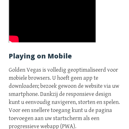
Playing on Mobile
Golden Vegas is volledig geoptimaliseerd voor
mobiele browsers. U hoeft geen app te
downloaden; bezoek gewoon de website via uw
smartphone. Dankzij de responsieve design
kunt u eenvoudig navigeren, storten en spelen.
Voor een snellere toegang kunt u de pagina
toevoegen aan uw startscherm als een
progressieve webapp (PWA).