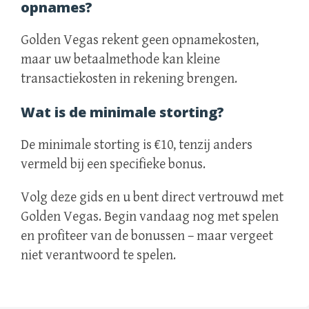
opnames?
Golden Vegas rekent geen opnamekosten,
maar uw betaalmethode kan kleine
transactiekosten in rekening brengen.
Wat is de minimale storting?
De minimale storting is €10, tenzij anders
vermeld bij een specifieke bonus.
Volg deze gids en u bent direct vertrouwd met
Golden Vegas. Begin vandaag nog met spelen
en profiteer van de bonussen – maar vergeet
niet verantwoord te spelen.