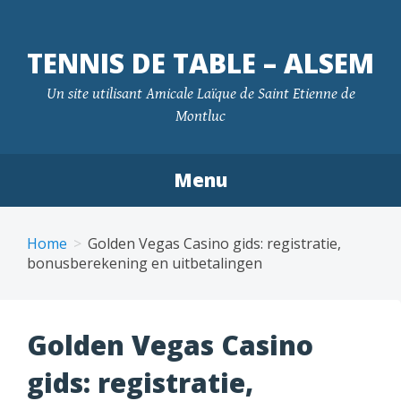
TENNIS DE TABLE – ALSEM
Un site utilisant Amicale Laïque de Saint Etienne de
Montluc
Menu
Skip
to
Home
Golden Vegas Casino gids: registratie,
content
bonusberekening en uitbetalingen
Golden Vegas Casino
gids: registratie,