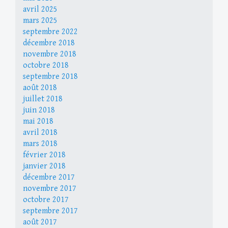
avril 2025
mars 2025
septembre 2022
décembre 2018
novembre 2018
octobre 2018
septembre 2018
août 2018
juillet 2018
juin 2018
mai 2018
avril 2018
mars 2018
février 2018
janvier 2018
décembre 2017
novembre 2017
octobre 2017
septembre 2017
août 2017