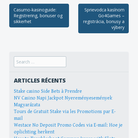
Post
Casumo-kasinoguide:
Sprievodca kasínom
Registrering, bonuser og
Go4Games –
navigation
sikkerhet
registrácia, bonusy a
výbery
Search
for:
ARTICLES RÉCENTS
Stake casino Side Bets à Prendre
NV Casino Napi Jackpot Nyereményesemények
Magyarázata
Tours de Gratuit Stake via les Promotions par E-
mail
Westace No Deposit Promo Codes via E-mail: Hoe je
oplichting herkent