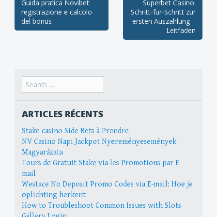
Post
Guida pratica Novibet:
Superbet Casino:
registrazione e calcolo
Schritt-für-Schritt zur
navigation
del bonus
ersten Auszahlung –
Leitfaden
Search
for:
ARTICLES RÉCENTS
Stake casino Side Bets à Prendre
NV Casino Napi Jackpot Nyereményesemények
Magyarázata
Tours de Gratuit Stake via les Promotions par E-
mail
Westace No Deposit Promo Codes via E-mail: Hoe je
oplichting herkent
How to Troubleshoot Common Issues with Slots
Gallery Login