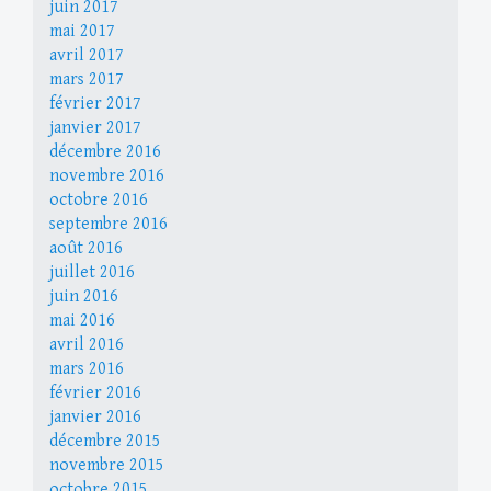
juin 2017
mai 2017
avril 2017
mars 2017
février 2017
janvier 2017
décembre 2016
novembre 2016
octobre 2016
septembre 2016
août 2016
juillet 2016
juin 2016
mai 2016
avril 2016
mars 2016
février 2016
janvier 2016
décembre 2015
novembre 2015
octobre 2015