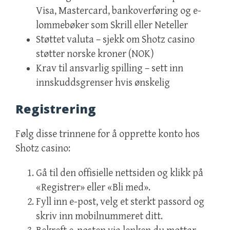
Visa, Mastercard, bankoverføring og e-
lommebøker som Skrill eller Neteller
Støttet valuta – sjekk om Shotz casino
støtter norske kroner (NOK)
Krav til ansvarlig spilling – sett inn
innskuddsgrenser hvis ønskelig
Registrering
Følg disse trinnene for å opprette konto hos
Shotz casino:
Gå til den offisielle nettsiden og klikk på
«Registrer» eller «Bli med».
Fyll inn e-post, velg et sterkt passord og
skriv inn mobilnummeret ditt.