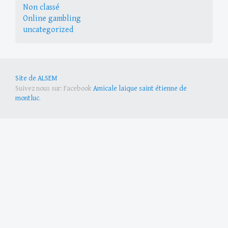
Non classé
Online gambling
uncategorized
Site de ALSEM
Suivez nous sur: Facebook
Amicale laique saint étienne de
montluc
.