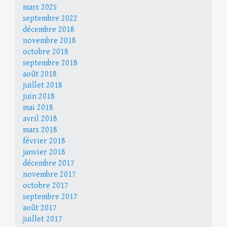
mars 2025
septembre 2022
décembre 2018
novembre 2018
octobre 2018
septembre 2018
août 2018
juillet 2018
juin 2018
mai 2018
avril 2018
mars 2018
février 2018
janvier 2018
décembre 2017
novembre 2017
octobre 2017
septembre 2017
août 2017
juillet 2017