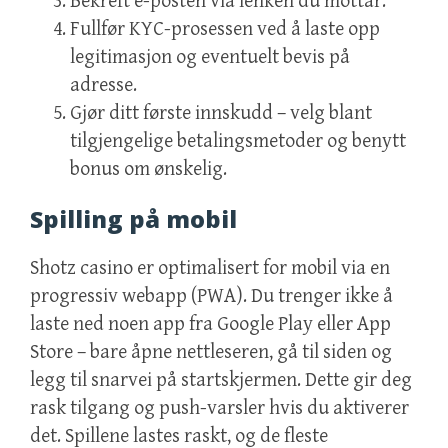
Bekreft e-posten via lenken du mottar.
Fullfør KYC-prosessen ved å laste opp
legitimasjon og eventuelt bevis på
adresse.
Gjør ditt første innskudd – velg blant
tilgjengelige betalingsmetoder og benytt
bonus om ønskelig.
Spilling på mobil
Shotz casino er optimalisert for mobil via en
progressiv webapp (PWA). Du trenger ikke å
laste ned noen app fra Google Play eller App
Store – bare åpne nettleseren, gå til siden og
legg til snarvei på startskjermen. Dette gir deg
rask tilgang og push-varsler hvis du aktiverer
det. Spillene lastes raskt, og de fleste