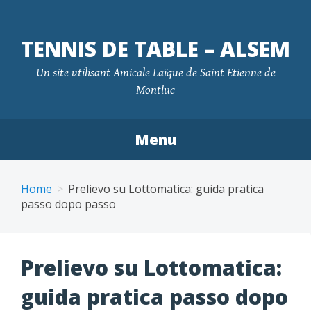
TENNIS DE TABLE – ALSEM
Un site utilisant Amicale Laïque de Saint Etienne de
Montluc
Menu
Skip
to
Home
Prelievo su Lottomatica: guida pratica
content
passo dopo passo
Prelievo su Lottomatica:
guida pratica passo dopo