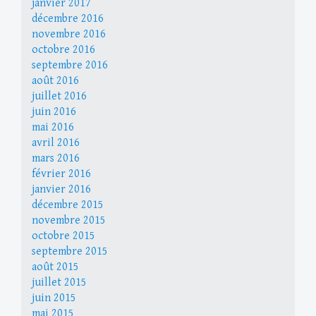
janvier 2017
décembre 2016
novembre 2016
octobre 2016
septembre 2016
août 2016
juillet 2016
juin 2016
mai 2016
avril 2016
mars 2016
février 2016
janvier 2016
décembre 2015
novembre 2015
octobre 2015
septembre 2015
août 2015
juillet 2015
juin 2015
mai 2015