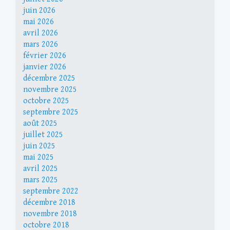
juin 2026
mai 2026
avril 2026
mars 2026
février 2026
janvier 2026
décembre 2025
novembre 2025
octobre 2025
septembre 2025
août 2025
juillet 2025
juin 2025
mai 2025
avril 2025
mars 2025
septembre 2022
décembre 2018
novembre 2018
octobre 2018