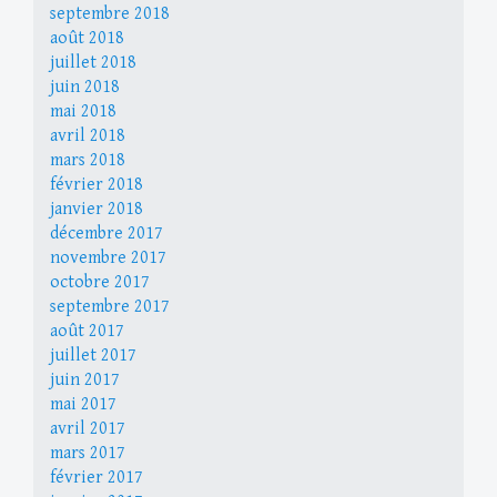
septembre 2018
août 2018
juillet 2018
juin 2018
mai 2018
avril 2018
mars 2018
février 2018
janvier 2018
décembre 2017
novembre 2017
octobre 2017
septembre 2017
août 2017
juillet 2017
juin 2017
mai 2017
avril 2017
mars 2017
février 2017