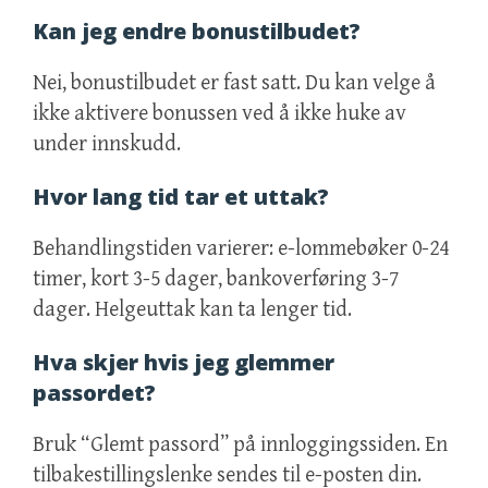
Kan jeg endre bonustilbudet?
Nei, bonustilbudet er fast satt. Du kan velge å
ikke aktivere bonussen ved å ikke huke av
under innskudd.
Hvor lang tid tar et uttak?
Behandlingstiden varierer: e-lommebøker 0-24
timer, kort 3-5 dager, bankoverføring 3-7
dager. Helgeuttak kan ta lenger tid.
Hva skjer hvis jeg glemmer
passordet?
Bruk “Glemt passord” på innloggingssiden. En
tilbakestillingslenke sendes til e-posten din.