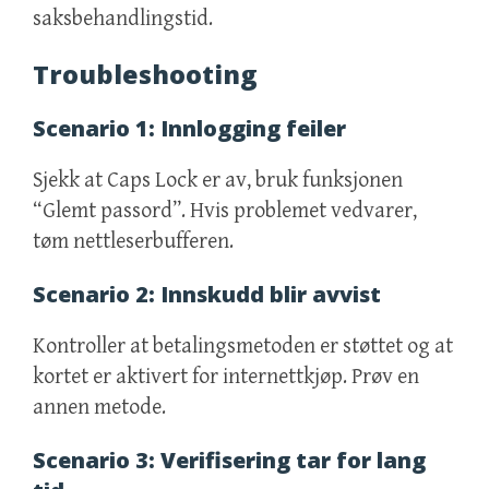
saksbehandlingstid.
Troubleshooting
Scenario 1: Innlogging feiler
Sjekk at Caps Lock er av, bruk funksjonen
“Glemt passord”. Hvis problemet vedvarer,
tøm nettleserbufferen.
Scenario 2: Innskudd blir avvist
Kontroller at betalingsmetoden er støttet og at
kortet er aktivert for internettkjøp. Prøv en
annen metode.
Scenario 3: Verifisering tar for lang