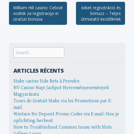
Post
William Hill casino: Celovit
Ivibet regisztráció és
vodnik za registracijo in
bónusz – Teljes
navigation
izračun bonusa
útmutató kezdőknek
Search
for:
ARTICLES RÉCENTS
Stake casino Side Bets à Prendre
NV Casino Napi Jackpot Nyereményesemények
Magyarázata
Tours de Gratuit Stake via les Promotions par E-
mail
Westace No Deposit Promo Codes via E-mail: Hoe je
oplichting herkent
How to Troubleshoot Common Issues with Slots
Gallery Login