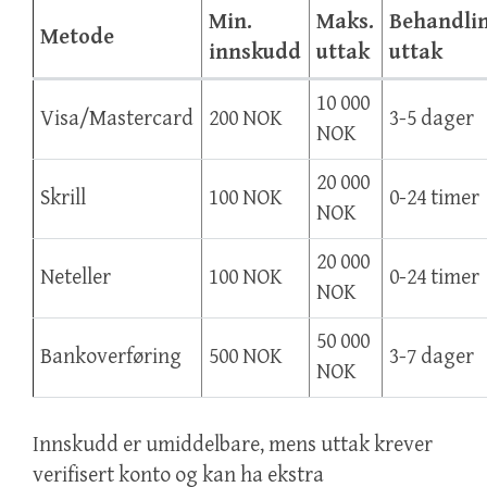
Min.
Maks.
Behandlin
Metode
innskudd
uttak
uttak
10 000
Visa/Mastercard
200 NOK
3-5 dager
NOK
20 000
Skrill
100 NOK
0-24 timer
NOK
20 000
Neteller
100 NOK
0-24 timer
NOK
50 000
Bankoverføring
500 NOK
3-7 dager
NOK
Innskudd er umiddelbare, mens uttak krever
verifisert konto og kan ha ekstra