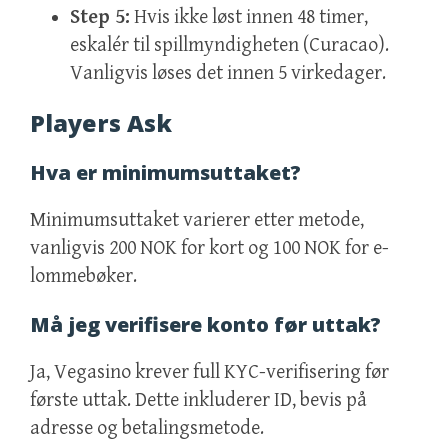
Step 5:
Hvis ikke løst innen 48 timer,
eskalér til spillmyndigheten (Curacao).
Vanligvis løses det innen 5 virkedager.
Players Ask
Hva er minimumsuttaket?
Minimumsuttaket varierer etter metode,
vanligvis 200 NOK for kort og 100 NOK for e-
lommebøker.
Må jeg verifisere konto før uttak?
Ja, Vegasino krever full KYC-verifisering før
første uttak. Dette inkluderer ID, bevis på
adresse og betalingsmetode.