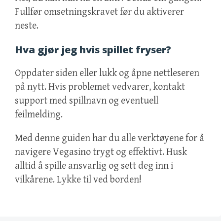
Fullfør omsetningskravet før du aktiverer
neste.
Hva gjør jeg hvis spillet fryser?
Oppdater siden eller lukk og åpne nettleseren
på nytt. Hvis problemet vedvarer, kontakt
support med spillnavn og eventuell
feilmelding.
Med denne guiden har du alle verktøyene for å
navigere Vegasino trygt og effektivt. Husk
alltid å spille ansvarlig og sett deg inn i
vilkårene. Lykke til ved borden!