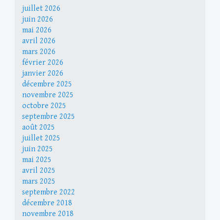
juillet 2026
juin 2026
mai 2026
avril 2026
mars 2026
février 2026
janvier 2026
décembre 2025
novembre 2025
octobre 2025
septembre 2025
août 2025
juillet 2025
juin 2025
mai 2025
avril 2025
mars 2025
septembre 2022
décembre 2018
novembre 2018