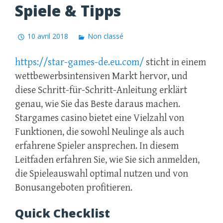
Spiele & Tipps
10 avril 2018
Non classé
https://star-games-de.eu.com/
sticht in einem
wettbewerbsintensiven Markt hervor, und
diese Schritt-für-Schritt-Anleitung erklärt
genau, wie Sie das Beste daraus machen.
Stargames casino bietet eine Vielzahl von
Funktionen, die sowohl Neulinge als auch
erfahrene Spieler ansprechen. In diesem
Leitfaden erfahren Sie, wie Sie sich anmelden,
die Spieleauswahl optimal nutzen und von
Bonusangeboten profitieren.
Quick Checklist