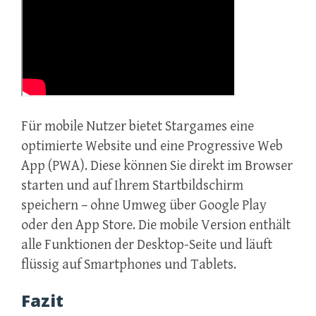
Für mobile Nutzer bietet Stargames eine
optimierte Website und eine Progressive Web
App (PWA). Diese können Sie direkt im Browser
starten und auf Ihrem Startbildschirm
speichern – ohne Umweg über Google Play
oder den App Store. Die mobile Version enthält
alle Funktionen der Desktop-Seite und läuft
flüssig auf Smartphones und Tablets.
Fazit