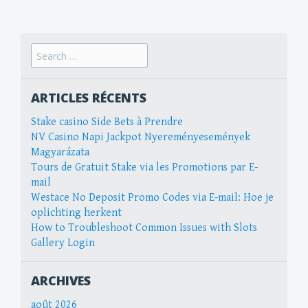
Search
for:
ARTICLES RÉCENTS
Stake casino Side Bets à Prendre
NV Casino Napi Jackpot Nyereményesemények
Magyarázata
Tours de Gratuit Stake via les Promotions par E-
mail
Westace No Deposit Promo Codes via E-mail: Hoe je
oplichting herkent
How to Troubleshoot Common Issues with Slots
Gallery Login
ARCHIVES
août 2026