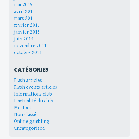
mai 2015
avril 2015
mars 2015
février 2015
janvier 2015
juin 2014
novembre 2011
octobre 2011
CATÉGORIES
Flash articles
Flash events articles
Informations club
L'actualité du club
Mostbet
Non classé
Online gambling
uncategorized