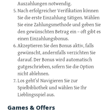
Auszahlungen notwendig.
Nach erfolgreicher Verifikation können
Sie die erste Einzahlung tätigen. Wählen
Sie eine Zahlungsmethode und geben Sie
den gewünschten Betrag ein – oft gibt es
einen Einzahlungsbonus.
Akzeptieren Sie den Bonus aktiv, falls
gewünscht, andernfalls verzichten Sie
darauf. Der Bonus wird automatisch
gutgeschrieben, sofern Sie die Option
nicht ablehnen.
Los geht’s! Navigieren Sie zur
Spielbibliothek und wählen Sie Ihr
Lieblingsspiel aus.
Games & Offers