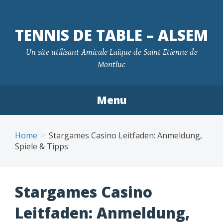
TENNIS DE TABLE – ALSEM
Un site utilisant Amicale Laïque de Saint Etienne de
Montluc
Menu
Skip
to
Home
Stargames Casino Leitfaden: Anmeldung,
content
Spiele & Tipps
Stargames Casino
Leitfaden: Anmeldung,