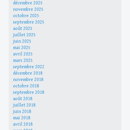
décembre 2025
novembre 2025
octobre 2025
septembre 2025
août 2025
juillet 2025
juin 2025
mai 2025
avril 2025
mars 2025
septembre 2022
décembre 2018
novembre 2018
octobre 2018
septembre 2018
août 2018
juillet 2018
juin 2018
mai 2018
avril 2018