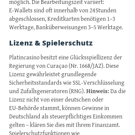
möglich. Die Bearbeitungszeit variiert:
E‑Wallets sind oft innerhalb von 24 Stunden
abgeschlossen, Kreditkarten benötigen 1–3
Werktage, Banküberweisungen 3–5 Werktage.
Lizenz & Spielerschutz
Platincasino besitzt eine Glücksspiellizenz der
Regierung von Curaçao (Nr. 1668/JAZ). Diese
Lizenz gewährleistet grundlegende
Sicherheitsstandards wie SSL‑Verschlüsselung
und Zufallsgeneratoren (RNG).
Hinweis:
Da die
Lizenz nicht von einer deutschen oder
EU‑Behörde stammt, können Gewinne in
Deutschland als steuerpflichtiges Einkommen
gelten – klären Sie dies mit Ihrem Finanzamt.
Spielerschutzfunktionen wie