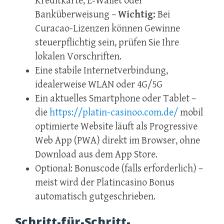
Kreditkarte, E‑Wallet oder
Banküberweisung –
Wichtig:
Bei
Curacao-Lizenzen können Gewinne
steuerpflichtig sein, prüfen Sie Ihre
lokalen Vorschriften.
Eine stabile Internetverbindung,
idealerweise WLAN oder 4G/5G
Ein aktuelles Smartphone oder Tablet –
die
https://platin-casinoo.com.de/
mobil
optimierte Website läuft als Progressive
Web App (PWA) direkt im Browser, ohne
Download aus dem App Store.
Optional: Bonuscode (falls erforderlich) –
meist wird der Platincasino Bonus
automatisch gutgeschrieben.
Schritt-für-Schritt-