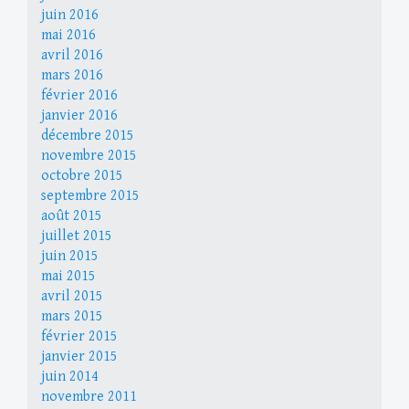
juin 2016
mai 2016
avril 2016
mars 2016
février 2016
janvier 2016
décembre 2015
novembre 2015
octobre 2015
septembre 2015
août 2015
juillet 2015
juin 2015
mai 2015
avril 2015
mars 2015
février 2015
janvier 2015
juin 2014
novembre 2011