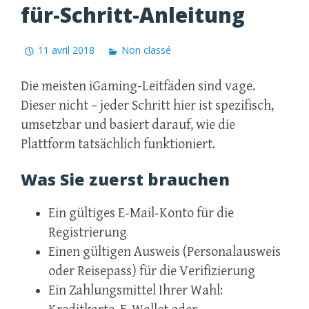
für-Schritt-Anleitung
11 avril 2018
Non classé
Die meisten iGaming-Leitfäden sind vage.
Dieser nicht – jeder Schritt hier ist spezifisch,
umsetzbar und basiert darauf, wie die
Plattform tatsächlich funktioniert.
Was Sie zuerst brauchen
Ein gültiges E‑Mail‑Konto für die
Registrierung
Einen gültigen Ausweis (Personalausweis
oder Reisepass) für die Verifizierung
Ein Zahlungsmittel Ihrer Wahl: