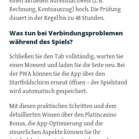
einen aktuellen Adressnachweis (z. B.
Rechnung, Kontoauszug) hoch. Die Prüfung
dauert in der Regel bis zu 48 Stunden.
Was tun bei Verbindungsproblemen
während des Spiels?
Schließen Sie den Tab vollständig, warten Sie
einen Moment und laden Sie die Seite neu. Bei
der PWA können Sie die App über den
Startbildschirm erneut öffnen – der Spielstand
wird automatisch gespeichert.
Mit diesen praktischen Schritten und dem
detaillierten Wissen über den Platincasino
Bonus, die App-Optimierung und die
steuerlichen Aspekte können Sie Ihr