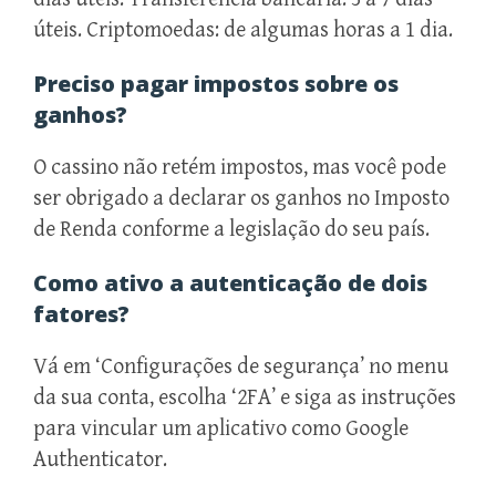
úteis. Criptomoedas: de algumas horas a 1 dia.
Preciso pagar impostos sobre os
ganhos?
O cassino não retém impostos, mas você pode
ser obrigado a declarar os ganhos no Imposto
de Renda conforme a legislação do seu país.
Como ativo a autenticação de dois
fatores?
Vá em ‘Configurações de segurança’ no menu
da sua conta, escolha ‘2FA’ e siga as instruções
para vincular um aplicativo como Google
Authenticator.