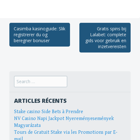
Post
Casimba kasinoguide: Slik
Gratis spins bij
registrerer du og
Lalabet: complete
navigation
beregner bonuser
gids voor gebruik en
inzetvereisten
Search
for:
ARTICLES RÉCENTS
Stake casino Side Bets à Prendre
NV Casino Napi Jackpot Nyereményesemények
Magyarázata
Tours de Gratuit Stake via les Promotions par E-
mail