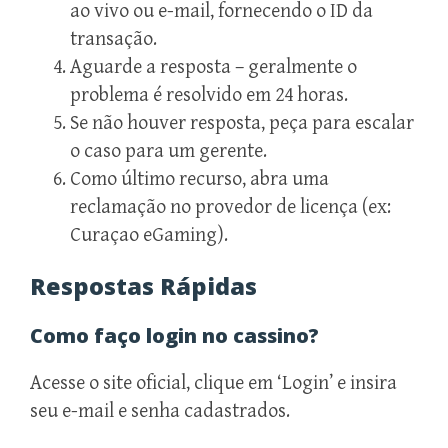
ao vivo ou e-mail, fornecendo o ID da
transação.
Aguarde a resposta – geralmente o
problema é resolvido em 24 horas.
Se não houver resposta, peça para escalar
o caso para um gerente.
Como último recurso, abra uma
reclamação no provedor de licença (ex:
Curaçao eGaming).
Respostas Rápidas
Como faço login no cassino?
Acesse o site oficial, clique em ‘Login’ e insira
seu e-mail e senha cadastrados.