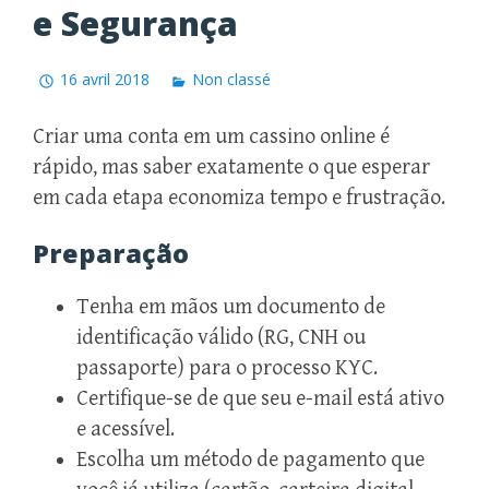
e Segurança
16 avril 2018
Non classé
Criar uma conta em um cassino online é
rápido, mas saber exatamente o que esperar
em cada etapa economiza tempo e frustração.
Preparação
Tenha em mãos um documento de
identificação válido (RG, CNH ou
passaporte) para o processo KYC.
Certifique-se de que seu e-mail está ativo
e acessível.
Escolha um método de pagamento que