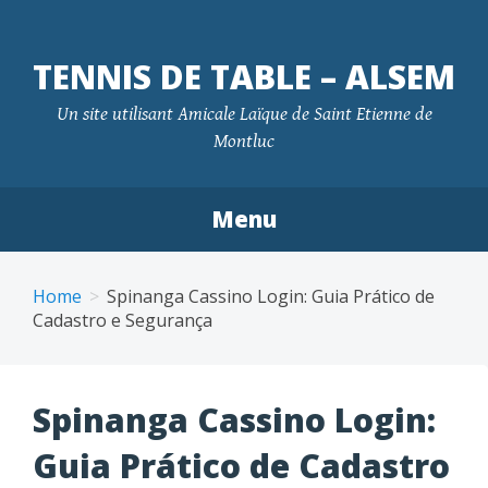
TENNIS DE TABLE – ALSEM
Un site utilisant Amicale Laïque de Saint Etienne de
Montluc
Menu
Skip
to
Home
Spinanga Cassino Login: Guia Prático de
content
Cadastro e Segurança
Spinanga Cassino Login:
Guia Prático de Cadastro