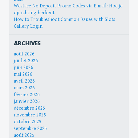
Westace No Deposit Promo Codes via E-mail: Hoe je
oplichting herkent
How to Troubleshoot Common Issues with Slots
Gallery Login
ARCHIVES
août 2026
juillet 2026
juin 2026
mai 2026
avril 2026
mars 2026
février 2026
janvier 2026
décembre 2025
novembre 2025
octobre 2025
septembre 2025
août 2025