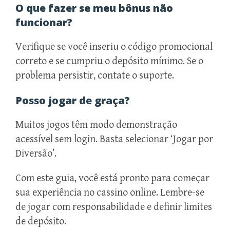
O que fazer se meu bônus não
funcionar?
Verifique se você inseriu o código promocional
correto e se cumpriu o depósito mínimo. Se o
problema persistir, contate o suporte.
Posso jogar de graça?
Muitos jogos têm modo demonstração
acessível sem login. Basta selecionar ‘Jogar por
Diversão’.
Com este guia, você está pronto para começar
sua experiência no cassino online. Lembre-se
de jogar com responsabilidade e definir limites
de depósito.