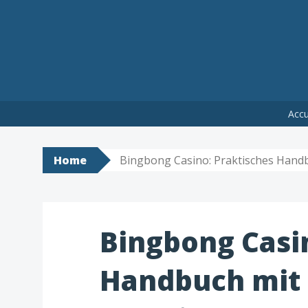
Skip
Accu
to
content
Home
Bingbong Casino: Praktisches Han
Bingbong Casi
Handbuch mit