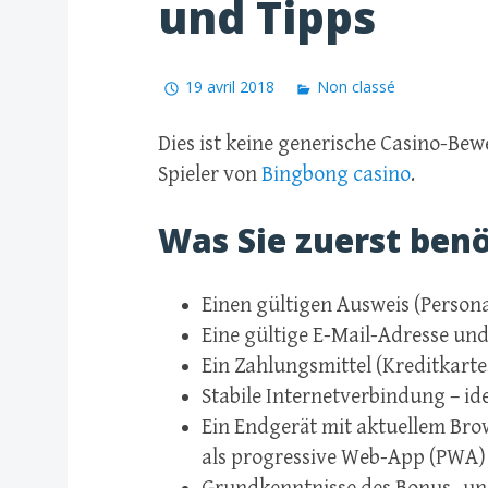
und Tipps
19 avril 2018
Non classé
Dies ist keine generische Casino-Bew
Spieler von
Bingbong casino
.
Was Sie zuerst ben
Einen gültigen Ausweis (Persona
Eine gültige E-Mail-Adresse und
Ein Zahlungsmittel (Kreditkart
Stabile Internetverbindung – i
Ein Endgerät mit aktuellem Brows
als progressive Web-App (PWA) 