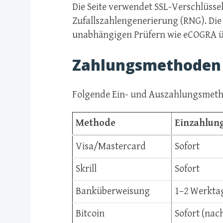
Die Seite verwendet SSL-Verschlüsselu
Zufallszahlengenerierung (RNG). Di
unabhängigen Prüfern wie eCOGRA ü
Zahlungsmethoden
Folgende Ein- und Auszahlungsmeth
Methode
Einzahlun
Visa/Mastercard
Sofort
Skrill
Sofort
Banküberweisung
1–2 Werkta
Bitcoin
Sofort (nac