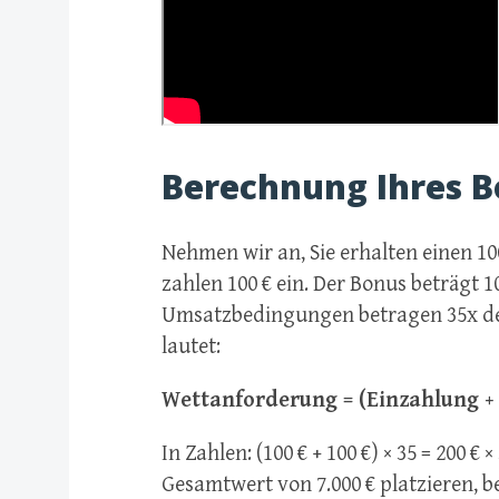
Berechnung Ihres 
Nehmen wir an, Sie erhalten einen 1
zahlen 100 € ein. Der Bonus beträgt 10
Umsatzbedingungen betragen 35x de
lautet:
Wettanforderung = (Einzahlung +
In Zahlen: (100 € + 100 €) × 35 = 200 €
Gesamtwert von 7.000 € platzieren, 