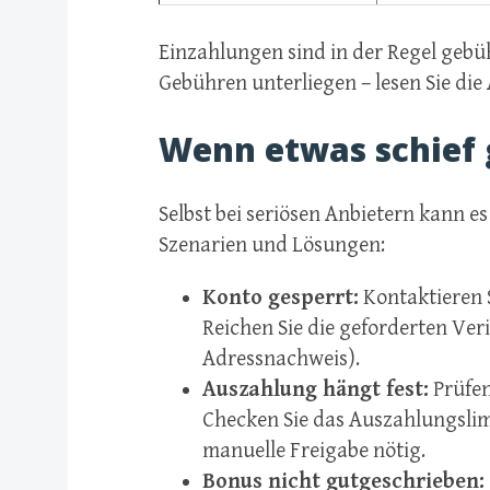
Einzahlungen sind in der Regel geb
Gebühren unterliegen – lesen Sie die
Wenn etwas schief 
Selbst bei seriösen Anbietern kann 
Szenarien und Lösungen:
Konto gesperrt:
Kontaktieren S
Reichen Sie die geforderten Ver
Adressnachweis).
Auszahlung hängt fest:
Prüfen
Checken Sie das Auszahlungslimi
manuelle Freigabe nötig.
Bonus nicht gutgeschrieben: