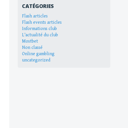
CATÉGORIES
Flash articles
Flash events articles
Informations club
L'actualité du club
Mostbet
Non classé
Online gambling
uncategorized