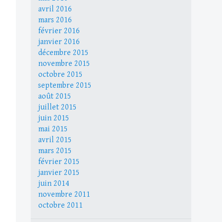
avril 2016
mars 2016
février 2016
janvier 2016
décembre 2015
novembre 2015
octobre 2015
septembre 2015
août 2015
juillet 2015
juin 2015
mai 2015
avril 2015
mars 2015
février 2015
janvier 2015
juin 2014
novembre 2011
octobre 2011