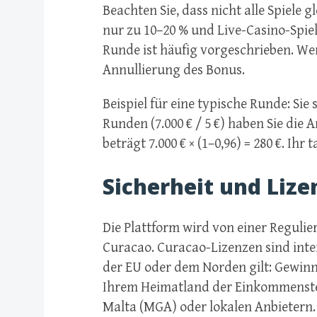
Beachten Sie, dass nicht alle Spiele g
nur zu 10–20 % und Live-Casino-Spiel
Runde ist häufig vorgeschrieben. Wenn
Annullierung des Bonus.
Beispiel für eine typische Runde: Sie 
Runden (7.000 € / 5 €) haben Sie die 
beträgt 7.000 € × (1–0,96) = 280 €. Ih
Sicherheit und Lize
Die Plattform wird von einer Regulie
Curacao. Curacao-Lizenzen sind intern
der EU oder dem Norden gilt: Gewinn
Ihrem Heimatland der Einkommensteu
Malta (MGA) oder lokalen Anbietern. 