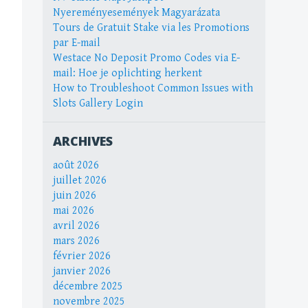
Nyereményesemények Magyarázata
Tours de Gratuit Stake via les Promotions
par E-mail
Westace No Deposit Promo Codes via E-
mail: Hoe je oplichting herkent
How to Troubleshoot Common Issues with
Slots Gallery Login
ARCHIVES
août 2026
juillet 2026
juin 2026
mai 2026
avril 2026
mars 2026
février 2026
janvier 2026
décembre 2025
novembre 2025