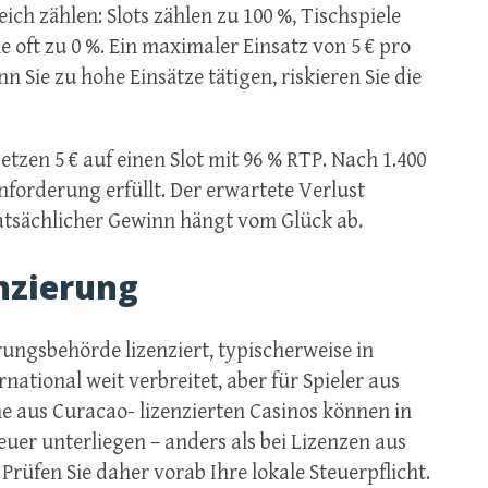
leich zählen: Slots zählen zu 100 %, Tischspiele
e oft zu 0 %. Ein maximaler Einsatz von 5 € pro
 Sie zu hohe Einsätze tätigen, riskieren Sie die
setzen 5 € auf einen Slot mit 96 % RTP. Nach 1.400
Anforderung erfüllt. Der erwartete Verlust
r tatsächlicher Gewinn hängt vom Glück ab.
nzierung
rungsbehörde lizenziert, typischerweise in
ational weit verbreitet, aber für Spieler aus
e aus Curacao- lizenzierten Casinos können in
er unterliegen – anders als bei Lizenzen aus
Prüfen Sie daher vorab Ihre lokale Steuerpflicht.