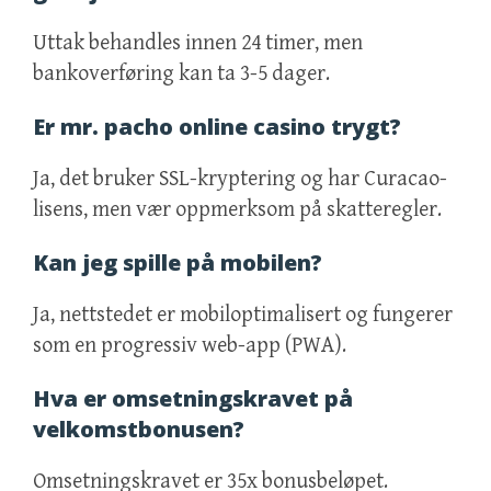
Uttak behandles innen 24 timer, men
bankoverføring kan ta 3-5 dager.
Er mr. pacho online casino trygt?
Ja, det bruker SSL-kryptering og har Curacao-
lisens, men vær oppmerksom på skatteregler.
Kan jeg spille på mobilen?
Ja, nettstedet er mobiloptimalisert og fungerer
som en progressiv web-app (PWA).
Hva er omsetningskravet på
velkomstbonusen?
Omsetningskravet er 35x bonusbeløpet.