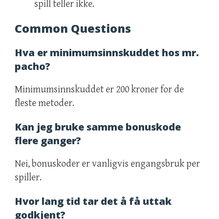
spill teller ikke.
Common Questions
Hva er minimumsinnskuddet hos mr.
pacho?
Minimumsinnskuddet er 200 kroner for de
fleste metoder.
Kan jeg bruke samme bonuskode
flere ganger?
Nei, bonuskoder er vanligvis engangsbruk per
spiller.
Hvor lang tid tar det å få uttak
godkjent?