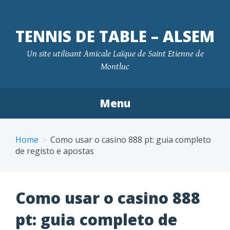
TENNIS DE TABLE – ALSEM
Un site utilisant Amicale Laïque de Saint Etienne de
Montluc
Menu
Skip
to
Home
Como usar o casino 888 pt: guia completo
content
de registo e apostas
Como usar o casino 888
pt: guia completo de