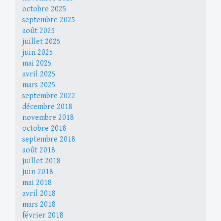
octobre 2025
septembre 2025
août 2025
juillet 2025
juin 2025
mai 2025
avril 2025
mars 2025
septembre 2022
décembre 2018
novembre 2018
octobre 2018
septembre 2018
août 2018
juillet 2018
juin 2018
mai 2018
avril 2018
mars 2018
février 2018