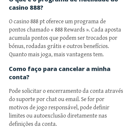
casino 888?
O casino 888 pt oferece um programa de
pontos chamado « 888 Rewards ». Cada aposta
acumula pontos que podem ser trocados por
bónus, rodadas grátis e outros benefícios.
Quanto mais joga, mais vantagens tem.
Como faço para cancelar a minha
conta?
Pode solicitar o encerramento da conta através
do suporte por chat ou email. Se for por
motivos de jogo responsável, pode definir
limites ou autoexclusão diretamente nas
definições da conta.