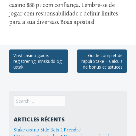
casino 888 pt com confiança. Lembre-se de
jogar com responsabilidade e definir limites
para a sua diversão. Boas apostas!
Post
Vinyl casino guide:
Guide complet de
registrering, innskudd og
l’appli Stake – Calculs
navigation
uttak
de bonus et astuces
Search
for:
ARTICLES RÉCENTS
Stake casino Side Bets à Prendre