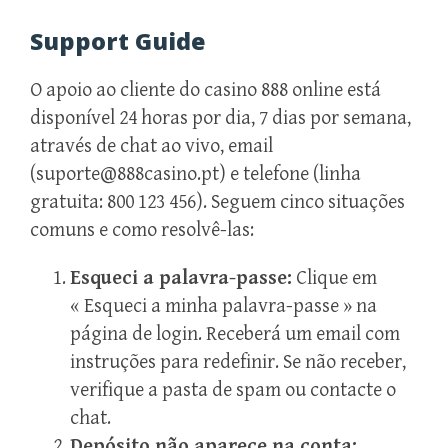
Support Guide
O apoio ao cliente do casino 888 online está
disponível 24 horas por dia, 7 dias por semana,
através de chat ao vivo, email
(suporte@888casino.pt) e telefone (linha
gratuita: 800 123 456). Seguem cinco situações
comuns e como resolvê-las:
Esqueci a palavra-passe:
Clique em
« Esqueci a minha palavra-passe » na
página de login. Receberá um email com
instruções para redefinir. Se não receber,
verifique a pasta de spam ou contacte o
chat.
Depósito não aparece na conta: