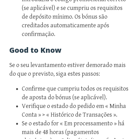
(se aplicável) e se cumpriu os requisitos
de depósito mínimo. Os bónus são
creditados automaticamente após
confirmação.
Good to Know
Se o seu levantamento estiver demorado mais
do que o previsto, siga estes passos:
Confirme que cumpriu todos os requisitos
de aposta do bónus (se aplicável).
Verifique o estado do pedido em « Minha
Conta » > « Histórico de Transações ».
Se o estado for « Em processamento » há
mais de 48 horas (pagamentos