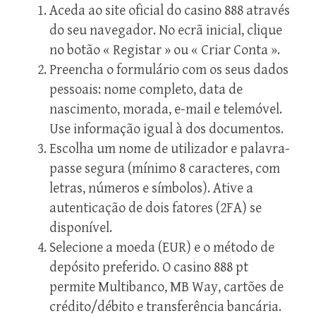
Aceda ao site oficial do casino 888 através
do seu navegador. No ecrã inicial, clique
no botão « Registar » ou « Criar Conta ».
Preencha o formulário com os seus dados
pessoais: nome completo, data de
nascimento, morada, e-mail e telemóvel.
Use informação igual à dos documentos.
Escolha um nome de utilizador e palavra-
passe segura (mínimo 8 caracteres, com
letras, números e símbolos). Ative a
autenticação de dois fatores (2FA) se
disponível.
Selecione a moeda (EUR) e o método de
depósito preferido. O casino 888 pt
permite Multibanco, MB Way, cartões de
crédito/débito e transferência bancária.