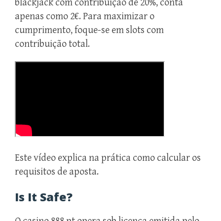
blackjack com contribuição de 20%, conta
apenas como 2€. Para maximizar o
cumprimento, foque-se em slots com
contribuição total.
Este vídeo explica na prática como calcular os
requisitos de aposta.
Is It Safe?