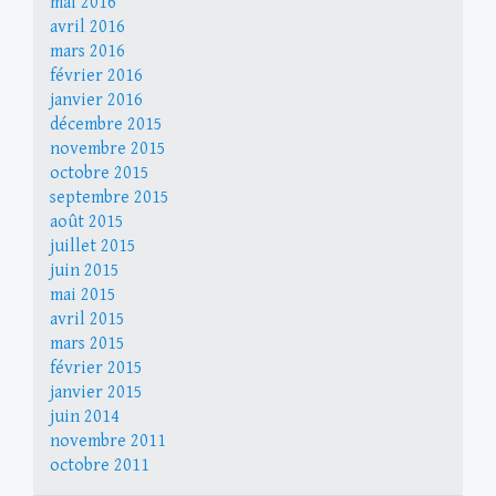
mai 2016
avril 2016
mars 2016
février 2016
janvier 2016
décembre 2015
novembre 2015
octobre 2015
septembre 2015
août 2015
juillet 2015
juin 2015
mai 2015
avril 2015
mars 2015
février 2015
janvier 2015
juin 2014
novembre 2011
octobre 2011