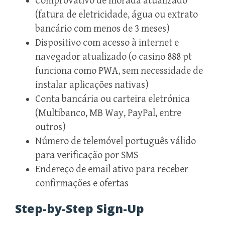
Comprovativo de morada atualizado
(fatura de eletricidade, água ou extrato
bancário com menos de 3 meses)
Dispositivo com acesso à internet e
navegador atualizado (o casino 888 pt
funciona como PWA, sem necessidade de
instalar aplicações nativas)
Conta bancária ou carteira eletrónica
(Multibanco, MB Way, PayPal, entre
outros)
Número de telemóvel português válido
para verificação por SMS
Endereço de email ativo para receber
confirmações e ofertas
Step-by-Step Sign-Up