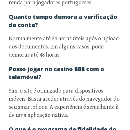
renda para jogadores portugueses.
Quanto tempo demora a verificação
da conta?
Normalmente até 24 horas úteis após o upload
dos documentos. Em alguns casos, pode
demorar até 48 horas.
Posso jogar no casino 888 com o
telemóvel?
Sim, o site é otimizado para dispositivos
móveis. Basta aceder através do navegador do
seu smartphone. A experiência é semelhante à
de uma aplicação nativa.
O que é o programa de fidelidade do