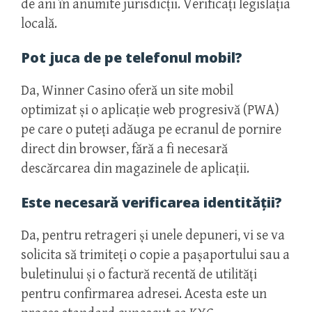
de ani în anumite jurisdicții. Verificați legislația
locală.
Pot juca de pe telefonul mobil?
Da, Winner Casino oferă un site mobil
optimizat și o aplicație web progresivă (PWA)
pe care o puteți adăuga pe ecranul de pornire
direct din browser, fără a fi necesară
descărcarea din magazinele de aplicații.
Este necesară verificarea identității?
Da, pentru retrageri și unele depuneri, vi se va
solicita să trimiteți o copie a pașaportului sau a
buletinului și o factură recentă de utilități
pentru confirmarea adresei. Acesta este un