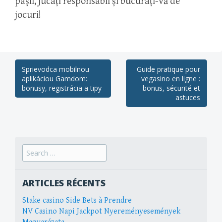
pașii, jucați responsabil și bucurați-vă de
jocuri!
Post
Sprievodca mobilnou
Guide pratique pour
aplikáciou Gamdom:
vegasino en ligne :
navigation
bonusy, registrácia a tipy
bonus, sécurité et
astuces
Search
for:
ARTICLES RÉCENTS
Stake casino Side Bets à Prendre
NV Casino Napi Jackpot Nyereményesemények