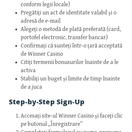
conform legii locale)
Pregătiți un act de identitate valabil și o
adresă de e-mail
Alegeți o metodă de plată preferată (card,
portofel electronic, transfer bancar)
Confirmați că sunteți într-o țară acceptată
de Winner Casino
Citiți termenii bonusurilor înainte de a le
activa
Stabiliți un buget și limite de timp înainte
de a juca
Step-by-Step Sign-Up
Accesați site-ul Winner Casino și faceți clic
pe butonul „Înregistrare”