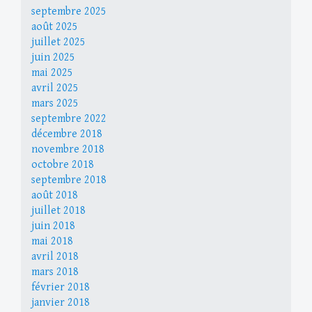
septembre 2025
août 2025
juillet 2025
juin 2025
mai 2025
avril 2025
mars 2025
septembre 2022
décembre 2018
novembre 2018
octobre 2018
septembre 2018
août 2018
juillet 2018
juin 2018
mai 2018
avril 2018
mars 2018
février 2018
janvier 2018