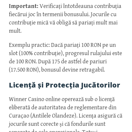
Important:
Verificați întotdeauna contribuția
fiecărui joc în termenii bonusului. Jocurile cu
contribuție mică vă obligă să pariați mult mai
mult.
Exemplu practic: Dacă pariați 100 RON pe un
slot (100% contribuție), progresul rulajului este
de 100 RON. După 175 de astfel de pariuri
(17.500 RON), bonusul devine retragabil.
Licență și Protecția Jucătorilor
Winner Casino online operează sub o licență
eliberată de autoritatea de reglementare din
Curaçao (Antilele Olandeze). Licența asigură că
jocurile sunt corecte și că fondurile sunt