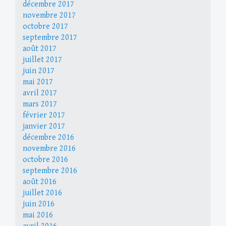
décembre 2017
novembre 2017
octobre 2017
septembre 2017
août 2017
juillet 2017
juin 2017
mai 2017
avril 2017
mars 2017
février 2017
janvier 2017
décembre 2016
novembre 2016
octobre 2016
septembre 2016
août 2016
juillet 2016
juin 2016
mai 2016