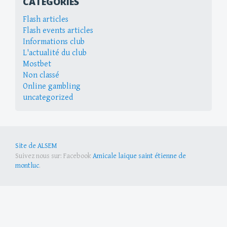
CATÉGORIES
Flash articles
Flash events articles
Informations club
L'actualité du club
Mostbet
Non classé
Online gambling
uncategorized
Site de ALSEM
Suivez nous sur: Facebook
Amicale laique saint étienne de
montluc
.