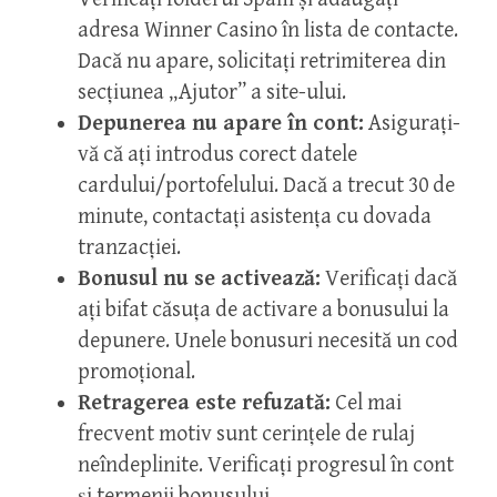
adresa Winner Casino în lista de contacte.
Dacă nu apare, solicitați retrimiterea din
secțiunea „Ajutor” a site-ului.
Depunerea nu apare în cont:
Asigurați-
vă că ați introdus corect datele
cardului/portofelului. Dacă a trecut 30 de
minute, contactați asistența cu dovada
tranzacției.
Bonusul nu se activează:
Verificați dacă
ați bifat căsuța de activare a bonusului la
depunere. Unele bonusuri necesită un cod
promoțional.
Retragerea este refuzată:
Cel mai
frecvent motiv sunt cerințele de rulaj
neîndeplinite. Verificați progresul în cont
și termenii bonusului.