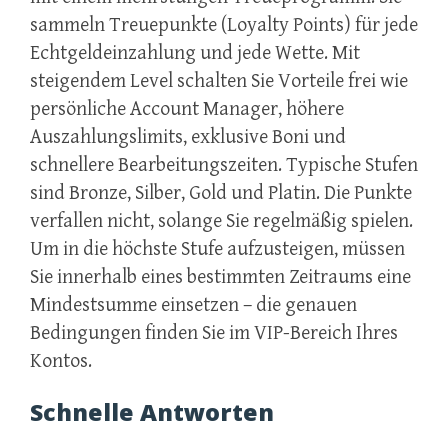
sammeln Treuepunkte (Loyalty Points) für jede
Echtgeldeinzahlung und jede Wette. Mit
steigendem Level schalten Sie Vorteile frei wie
persönliche Account Manager, höhere
Auszahlungslimits, exklusive Boni und
schnellere Bearbeitungszeiten. Typische Stufen
sind Bronze, Silber, Gold und Platin. Die Punkte
verfallen nicht, solange Sie regelmäßig spielen.
Um in die höchste Stufe aufzusteigen, müssen
Sie innerhalb eines bestimmten Zeitraums eine
Mindestsumme einsetzen – die genauen
Bedingungen finden Sie im VIP-Bereich Ihres
Kontos.
Schnelle Antworten