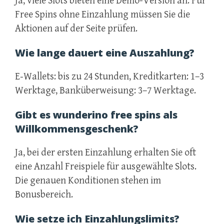
Ja, viele Slots bieten eine Demo-Version an. Für
Free Spins ohne Einzahlung müssen Sie die
Aktionen auf der Seite prüfen.
Wie lange dauert eine Auszahlung?
E‑Wallets: bis zu 24 Stunden, Kreditkarten: 1–3
Werktage, Banküberweisung: 3–7 Werktage.
Gibt es wunderino free spins als
Willkommensgeschenk?
Ja, bei der ersten Einzahlung erhalten Sie oft
eine Anzahl Freispiele für ausgewählte Slots.
Die genauen Konditionen stehen im
Bonusbereich.
Wie setze ich Einzahlungslimits?