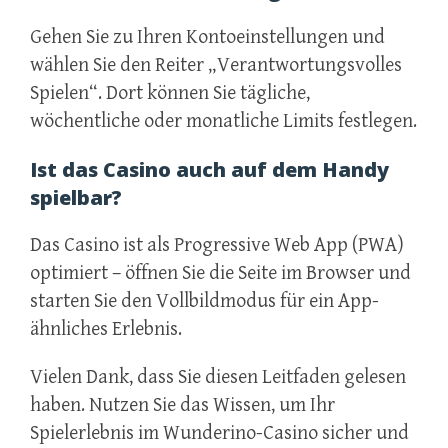
Gehen Sie zu Ihren Kontoeinstellungen und
wählen Sie den Reiter „Verantwortungsvolles
Spielen“. Dort können Sie tägliche,
wöchentliche oder monatliche Limits festlegen.
Ist das Casino auch auf dem Handy
spielbar?
Das Casino ist als Progressive Web App (PWA)
optimiert – öffnen Sie die Seite im Browser und
starten Sie den Vollbildmodus für ein App-
ähnliches Erlebnis.
Vielen Dank, dass Sie diesen Leitfaden gelesen
haben. Nutzen Sie das Wissen, um Ihr
Spielerlebnis im Wunderino-Casino sicher und