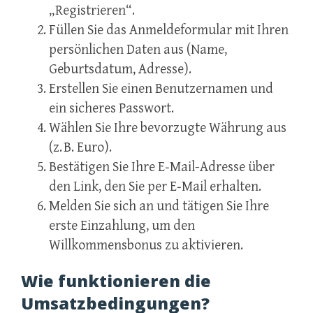
„Registrieren“.
Füllen Sie das Anmeldeformular mit Ihren
persönlichen Daten aus (Name,
Geburtsdatum, Adresse).
Erstellen Sie einen Benutzernamen und
ein sicheres Passwort.
Wählen Sie Ihre bevorzugte Währung aus
(z. B. Euro).
Bestätigen Sie Ihre E‑Mail-Adresse über
den Link, den Sie per E‑Mail erhalten.
Melden Sie sich an und tätigen Sie Ihre
erste Einzahlung, um den
Willkommensbonus zu aktivieren.
Wie funktionieren die
Umsatzbedingungen?