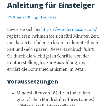
Anleitung für Einsteiger
9 mai 2018
Non classé
Bevor Sie sich bei
https://wunderinos.de.com/
registrieren, nehmen Sie sich fünf Minuten Zeit,
um diesen Leitfaden zu lesen – er könnte Ihnen
Zeit und Geld sparen. Dieses Handbuch führt
Sie durch die wichtigsten Schritte, von der
Kontoerstellung bis zur Auszahlung, und
erklärt die Bonusmechanismen im Detail.
Voraussetzungen
Mindestalter von 18 Jahren (oder dem
gesetzlichen Mindestalter Ihres Landes)