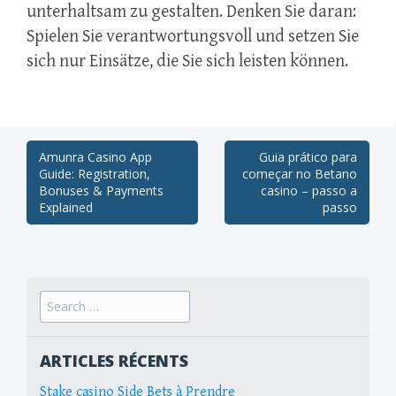
unterhaltsam zu gestalten. Denken Sie daran:
Spielen Sie verantwortungsvoll und setzen Sie
sich nur Einsätze, die Sie sich leisten können.
Post
Amunra Casino App
Guia prático para
Guide: Registration,
começar no Betano
navigation
Bonuses & Payments
casino – passo a
Explained
passo
Search
for:
ARTICLES RÉCENTS
Stake casino Side Bets à Prendre