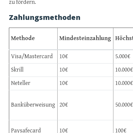
zu fördern.
Zahlungsmethoden
Methode
Mindesteinzahlung
Höchs
Visa/Mastercard
10 €
5.000 €
Skrill
10 €
10.000 
Neteller
10 €
10.000 
Banküberweisung
20 €
50.000 
Paysafecard
10 €
100 €