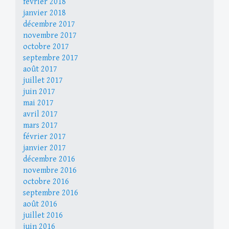
février 2018
janvier 2018
décembre 2017
novembre 2017
octobre 2017
septembre 2017
août 2017
juillet 2017
juin 2017
mai 2017
avril 2017
mars 2017
février 2017
janvier 2017
décembre 2016
novembre 2016
octobre 2016
septembre 2016
août 2016
juillet 2016
juin 2016