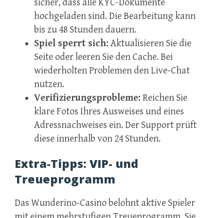
sicher, dass alle KYC-Dokumente
hochgeladen sind. Die Bearbeitung kann
bis zu 48 Stunden dauern.
Spiel sperrt sich:
Aktualisieren Sie die
Seite oder leeren Sie den Cache. Bei
wiederholten Problemen den Live-Chat
nutzen.
Verifizierungsprobleme:
Reichen Sie
klare Fotos Ihres Ausweises und eines
Adressnachweises ein. Der Support prüft
diese innerhalb von 24 Stunden.
Extra-Tipps: VIP- und
Treueprogramm
Das Wunderino-Casino belohnt aktive Spieler
mit einem mehrstufigen Treueprogramm. Sie