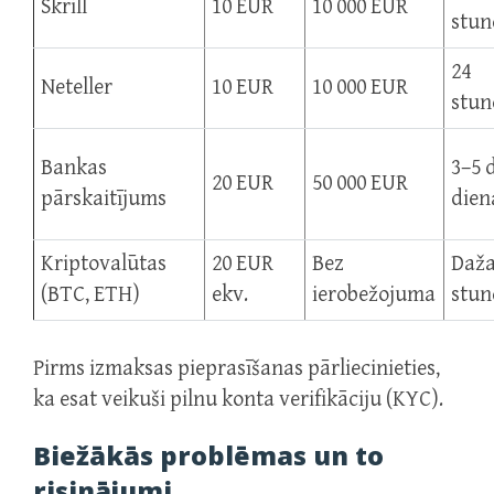
Skrill
10 EUR
10 000 EUR
stun
24
Neteller
10 EUR
10 000 EUR
stun
Bankas
3–5 
20 EUR
50 000 EUR
pārskaitījums
dien
Kriptovalūtas
20 EUR
Bez
Daž
(BTC, ETH)
ekv.
ierobežojuma
stun
Pirms izmaksas pieprasīšanas pārliecinieties,
ka esat veikuši pilnu konta verifikāciju (KYC).
Biežākās problēmas un to
risinājumi