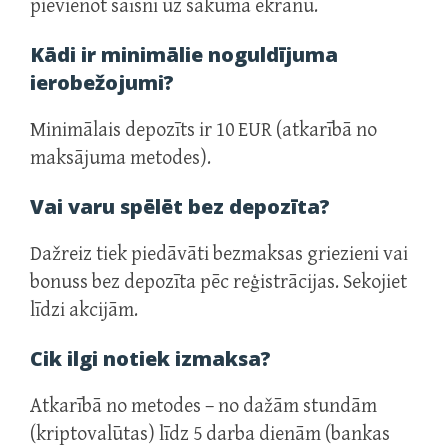
pievienot saīsni uz sākuma ekrānu.
Kādi ir minimālie noguldījuma
ierobežojumi?
Minimālais depozīts ir 10 EUR (atkarībā no
maksājuma metodes).
Vai varu spēlēt bez depozīta?
Dažreiz tiek piedāvāti bezmaksas griezieni vai
bonuss bez depozīta pēc reģistrācijas. Sekojiet
līdzi akcijām.
Cik ilgi notiek izmaksa?
Atkarībā no metodes – no dažām stundām
(kriptovalūtas) līdz 5 darba dienām (bankas