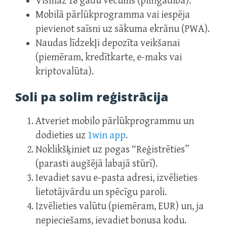
Vismaz 18 gadu vecums (pilngadība).
Mobilā pārlūkprogramma vai iespēja
pievienot saīsni uz sākuma ekrānu (PWA).
Naudas līdzekļi depozīta veikšanai
(piemēram, kredītkarte, e-maks vai
kriptovalūta).
Soli pa solim reģistrācija
Atveriet mobilo pārlūkprogrammu un
dodieties uz
1win app
.
Noklikšķiniet uz pogas “Reģistrēties”
(parasti augšējā labajā stūrī).
Ievadiet savu e-pasta adresi, izvēlieties
lietotājvārdu un spēcīgu paroli.
Izvēlieties valūtu (piemēram, EUR) un, ja
nepieciešams, ievadiet bonusa kodu.