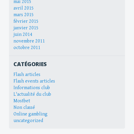
mai 2015
avril 2015
mars 2015
février 2015
janvier 2015
juin 2014
novembre 2011
octobre 2011
CATÉGORIES
Flash articles
Flash events articles
Informations club
L'actualité du club
Mostbet
Non classé
Online gambling
uncategorized