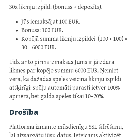
30x likmju izpildi (bonuss + depozīts).
Jūs iemaksājat 100 EUR.
Bonuss: 100 EUR.
Kopējā summa likmju izpildei: (100 + 100) ×
30 = 6000 EUR.
Līdz ar to pirms izmaksas Jums ir jāizdara
likmes par kopējo summu 6000 EUR. Ņemiet
vērā, ka dažādas spēles veicina likmju izpildi
atšķirīgi: spēļu automāti parasti ietver 100%
apmērā, bet galda spēles tikai 10–20%.
Drošība
Platforma izmanto mūsdienīgu SSL šifrēšanu,
lai aizsargātu jūsu datus. Ieteicams aktivizēt