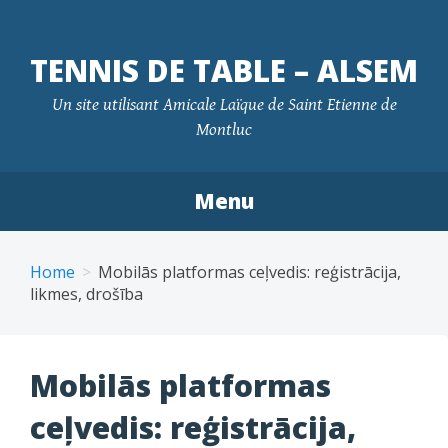
TENNIS DE TABLE – ALSEM
Un site utilisant Amicale Laïque de Saint Etienne de
Montluc
Menu
Skip
to
Home
Mobilās platformas ceļvedis: reģistrācija,
content
likmes, drošība
Mobilās platformas
ceļvedis: reģistrācija,