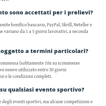
o sono accettati per i prelievi?
amite bonifico bancario, PayPal, Skrill, Neteller e
ne variano da 1 a 5 giorni lavorativi, a seconda
soggetto a termini particolari?
di scommessa (solitamente 10x su scommesse
e essere utilizzato entro 30 giorni
ni e le condizioni completi.
 su qualsiasi evento sportivo?
e degli eventi sportivi, ma alcune competizioni o