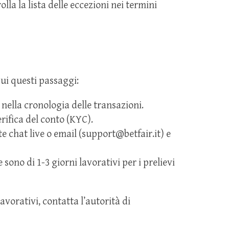
lla la lista delle eccezioni nei termini
gui questi passaggi:
a nella cronologia delle transazioni.
rifica del conto (KYC).
ite chat live o email (support@betfair.it) e
sono di 1-3 giorni lavorativi per i prelievi
lavorativi, contatta l’autorità di