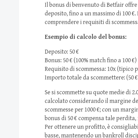
Il bonus di benvenuto di Betfair off
deposito, fino a un massimo di 100 €.
comprendere i requisiti di scommess
Esempio di calcolo del bonus:
Deposito: 50 €
Bonus: 50 € (100% match fino a 100 €)
Requisito di scommessa: 10x (tipico p
Importo totale da scommettere: (50 € +
Se si scommette su quote medie di 2.00
calcolato considerando il margine de
scommesse per 1000 €; con un margine d
bonus di 50 € compensa tale perdita,
Per ottenere un profitto, è consigliab
basse, mantenendo un bankroll disci