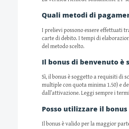
Quali metodi di pagament
I prelievi possono essere effettuati tr
carte di debito. I tempi di elaborazio
del metodo scelto.
Il bonus di benvenuto è 
Sì, il bonus è soggetto a requisiti 
multiple con quota minima 1.50) e dev
dall’attivazione. Leggi sempre i termi
Posso utilizzare il bonus
Il bonus è valido per la maggior part