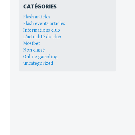
CATÉGORIES
Flash articles
Flash events articles
Informations club
L'actualité du club
Mostbet
Non classé
Online gambling
uncategorized