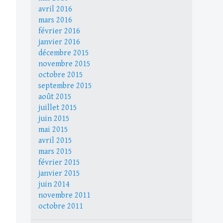
avril 2016
mars 2016
février 2016
janvier 2016
décembre 2015
novembre 2015
octobre 2015
septembre 2015
août 2015
juillet 2015
juin 2015
mai 2015
avril 2015
mars 2015
février 2015
janvier 2015
juin 2014
novembre 2011
octobre 2011