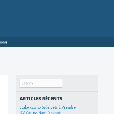
ndar
Search
for:
ARTICLES RÉCENTS
Stake casino Side Bets à Prendre
NV Casino Napi Jackpot