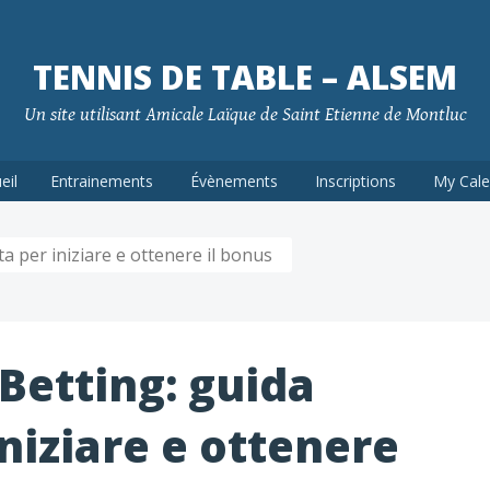
TENNIS DE TABLE – ALSEM
Un site utilisant Amicale Laïque de Saint Etienne de Montluc
eil
Entrainements
Évènements
Inscriptions
My Cale
a per iniziare e ottenere il bonus
 Betting: guida
niziare e ottenere