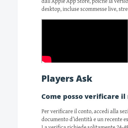
dall’Apple App Store, poiché la versi
desktop, incluse scommesse live, str
Players Ask
Come posso verificare il
Per verificare il conto, accedi alla se
documento d’identità e un recente es
La verifica richiede solitamente 24-48