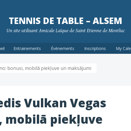
TENNIS DE TABLE – ALSEM
Un site utilisant Amicale Laïque de Saint Etienne de Montluc
eil
Entrainements
Évènements
Inscriptions
My Cale
ino: bonusi, mobilā piekļuve un maksājumi
edis Vulkan Vegas
, mobilā piekļuve