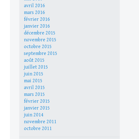
avril 2016
mars 2016
février 2016
janvier 2016
décembre 2015
novembre 2015
octobre 2015
septembre 2015
août 2015
juillet 2015
juin 2015
mai 2015
avril 2015
mars 2015
février 2015
janvier 2015
juin 2014
novembre 2011
octobre 2011