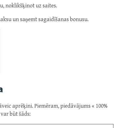
u, noklikšķinot uz saites.
emaksu un saņemt sagaidīšanas bonusu.
a
 jāveic aprēķini. Piemēram, piedāvājums « 100%
 var būt šāds: