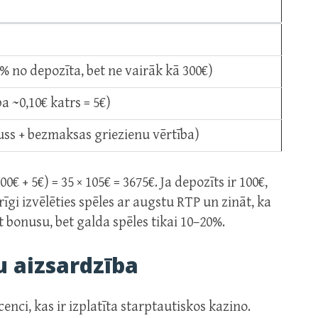
% no depozīta, bet ne vairāk kā 300€)
ba ~0,10€ katrs = 5€)
uss + bezmaksas griezienu vērtība)
€ + 5€) = 35 × 105€ = 3675€. Ja depozīts ir 100€,
rīgi izvēlēties spēles ar augstu RTP un zināt, ka
 bonusu, bet galda spēles tikai 10–20%.
u aizsardzība
nci, kas ir izplatīta starptautiskos kazino.