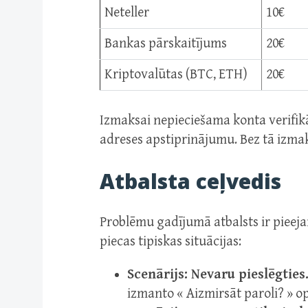
Neteller
10€
Bankas pārskaitījums
20€
Kriptovalūtas (BTC, ETH)
20€
Izmaksai nepieciešama konta verifikā
adreses apstiprinājumu. Bez tā izma
Atbalsta ceļvedis
Problēmu gadījumā atbalsts ir pieejam
piecas tipiskas situācijas:
Scenārijs: Nevaru pieslēgties
izmanto « Aizmirsāt paroli? » opc