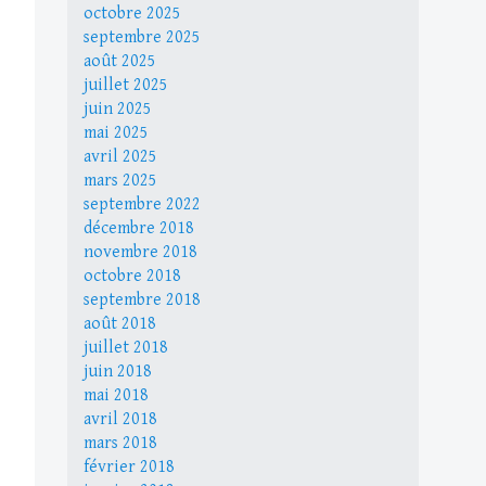
octobre 2025
septembre 2025
août 2025
juillet 2025
juin 2025
mai 2025
avril 2025
mars 2025
septembre 2022
décembre 2018
novembre 2018
octobre 2018
septembre 2018
août 2018
juillet 2018
juin 2018
mai 2018
avril 2018
mars 2018
février 2018