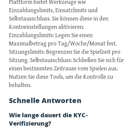
Plattform bietet Werkzeuge wie
Einzahlungslimits, Einsatzlimits und
Selbstausschluss. Sie können diese in den
Kontoeinstellungen aktivieren.
Einzahlungslimits: Legen Sie einen
Maximalbetrag pro Tag/Woche/Monat fest.
Sitzungslimits: Begrenzen Sie die Spielzeit pro
Sitzung. Selbstausschluss: Schließen Sie sich für
einen bestimmten Zeitraum vom Spielen aus.
Nutzen Sie diese Tools, um die Kontrolle zu
behalten.
Schnelle Antworten
Wie lange dauert die KYC-
Verifizierung?