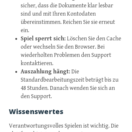
sicher, dass die Dokumente klar lesbar
sind und mit Ihren Kontodaten
übereinstimmen. Reichen Sie sie erneut
ein.
Spiel sperrt sich:
Löschen Sie den Cache
oder wechseln Sie den Browser. Bei
wiederholten Problemen den Support
kontaktieren.
Auszahlung hängt:
Die
Standardbearbeitungszeit beträgt bis zu
48 Stunden. Danach wenden Sie sich an
den Support.
Wissenswertes
Verantwortungsvolles Spielen ist wichtig. Die