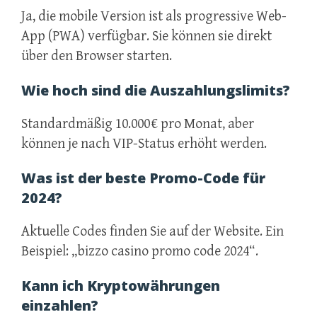
Ja, die mobile Version ist als progressive Web-
App (PWA) verfügbar. Sie können sie direkt
über den Browser starten.
Wie hoch sind die Auszahlungslimits?
Standardmäßig 10.000 € pro Monat, aber
können je nach VIP-Status erhöht werden.
Was ist der beste Promo-Code für
2024?
Aktuelle Codes finden Sie auf der Website. Ein
Beispiel: „bizzo casino promo code 2024“.
Kann ich Kryptowährungen
einzahlen?