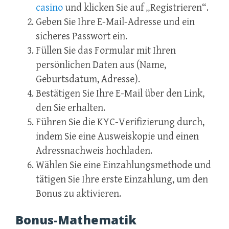
casino
und klicken Sie auf „Registrieren“.
Geben Sie Ihre E-Mail-Adresse und ein
sicheres Passwort ein.
Füllen Sie das Formular mit Ihren
persönlichen Daten aus (Name,
Geburtsdatum, Adresse).
Bestätigen Sie Ihre E-Mail über den Link,
den Sie erhalten.
Führen Sie die KYC-Verifizierung durch,
indem Sie eine Ausweiskopie und einen
Adressnachweis hochladen.
Wählen Sie eine Einzahlungsmethode und
tätigen Sie Ihre erste Einzahlung, um den
Bonus zu aktivieren.
Bonus-Mathematik