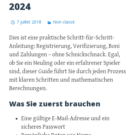
2024
7 juillet 2018
Non classé
Dies ist eine praktische Schritt-für-Schritt-
Anleitung: Registrierung, Verifizierung, Boni
und Zahlungen – ohne Schnickschnack. Egal,
ob Sie ein Neuling oder ein erfahrener Spieler
sind, dieser Guide führt Sie durch jeden Prozess
mit klaren Schritten und mathematischen
Berechnungen.
Was Sie zuerst brauchen
Eine gültige E-Mail-Adresse und ein
sicheres Passwort