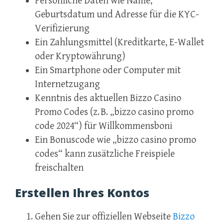
Persönliche Daten wie Name,
Geburtsdatum und Adresse für die KYC-
Verifizierung
Ein Zahlungsmittel (Kreditkarte, E-Wallet
oder Kryptowährung)
Ein Smartphone oder Computer mit
Internetzugang
Kenntnis des aktuellen Bizzo Casino
Promo Codes (z. B. „bizzo casino promo
code 2024“) für Willkommensboni
Ein Bonuscode wie „bizzo casino promo
codes“ kann zusätzliche Freispiele
freischalten
Erstellen Ihres Kontos
Gehen Sie zur offiziellen Webseite
Bizzo