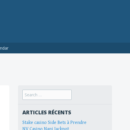
ndar
Search
for:
ARTICLES RÉCENTS
Stake casino Side Bets à Prendre
NV Casino Napi Jackpot