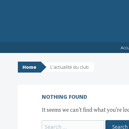
Skip
Accu
to
content
Home
L’actualité du club
NOTHING FOUND
It seems we can’t find what you’re lo
Search