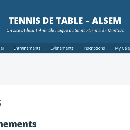
TENNIS DE TABLE – ALSEM
Un site utilisant Amicale Laïque de Saint Etienne de Montluc
eil
Entrainements
Évènements
Inscriptions
My Cale
s
înements