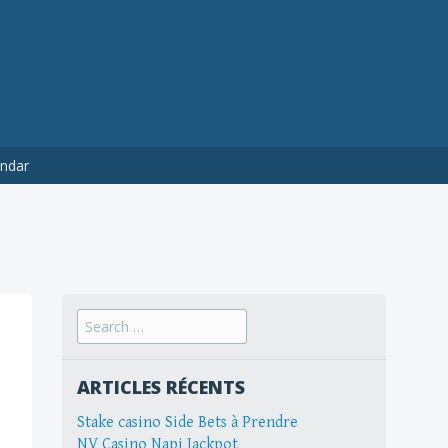
ndar
Search
for:
ARTICLES RÉCENTS
Stake casino Side Bets à Prendre
NV Casino Napi Jackpot