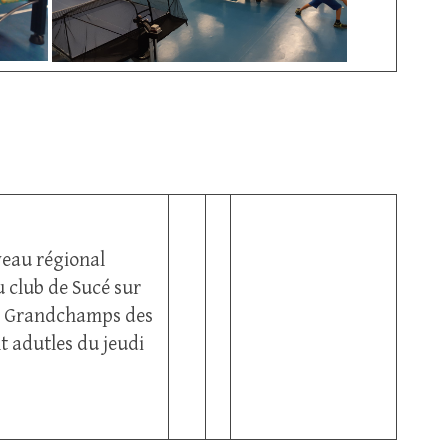
veau régional
au club de Sucé sur
 de Grandchamps des
nt adutles du jeudi