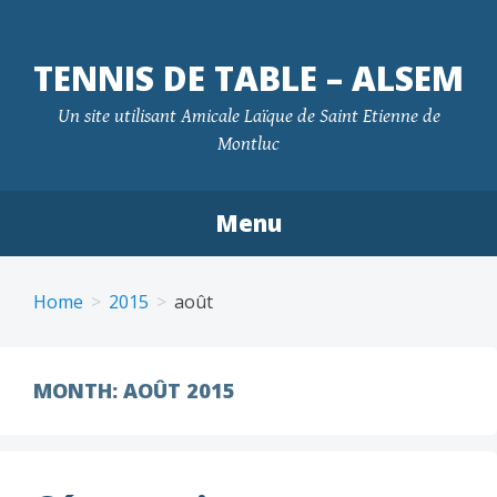
TENNIS DE TABLE – ALSEM
Un site utilisant Amicale Laïque de Saint Etienne de
Montluc
Menu
Skip
to
Home
2015
août
content
MONTH:
AOÛT 2015