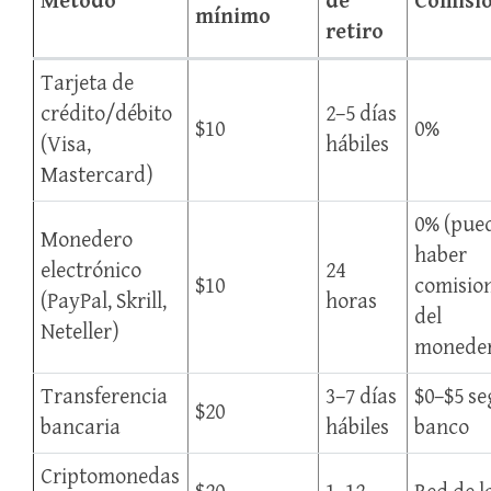
Método
de
Comisi
mínimo
retiro
Tarjeta de
crédito/débito
2–5 días
$10
0%
(Visa,
hábiles
Mastercard)
0% (pue
Monedero
haber
electrónico
24
$10
comisio
(PayPal, Skrill,
horas
del
Neteller)
monede
Transferencia
3–7 días
$0–$5 s
$20
bancaria
hábiles
banco
Criptomonedas