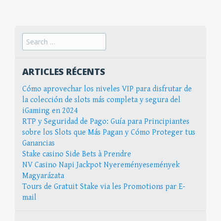
navigation
Search
for:
ARTICLES RÉCENTS
Cómo aprovechar los niveles VIP para disfrutar de
la colección de slots más completa y segura del
iGaming en 2024
RTP y Seguridad de Pago: Guía para Principiantes
sobre los Slots que Más Pagan y Cómo Proteger tus
Ganancias
Stake casino Side Bets à Prendre
NV Casino Napi Jackpot Nyereményesemények
Magyarázata
Tours de Gratuit Stake via les Promotions par E-
mail