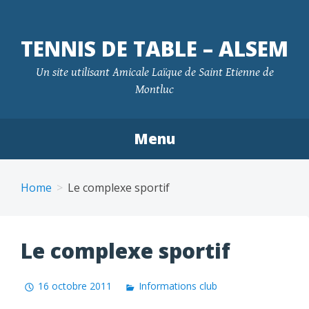
TENNIS DE TABLE – ALSEM
Un site utilisant Amicale Laïque de Saint Etienne de
Montluc
Menu
Skip
to
Home
Le complexe sportif
content
Le complexe sportif
16 octobre 2011
Informations club