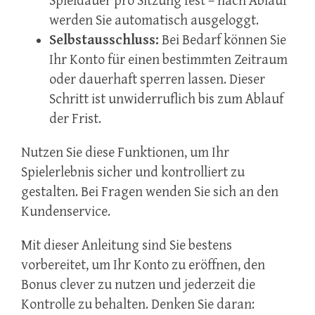
Spieldauer pro Sitzung fest – nach Ablauf
werden Sie automatisch ausgeloggt.
Selbstausschluss:
Bei Bedarf können Sie
Ihr Konto für einen bestimmten Zeitraum
oder dauerhaft sperren lassen. Dieser
Schritt ist unwiderruflich bis zum Ablauf
der Frist.
Nutzen Sie diese Funktionen, um Ihr
Spielerlebnis sicher und kontrolliert zu
gestalten. Bei Fragen wenden Sie sich an den
Kundenservice.
Mit dieser Anleitung sind Sie bestens
vorbereitet, um Ihr Konto zu eröffnen, den
Bonus clever zu nutzen und jederzeit die
Kontrolle zu behalten. Denken Sie daran: