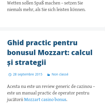
Wetten sollen Spaß machen – setzen Sie
niemals mehr, als Sie sich leisten können.
Ghid practic pentru
bonusul Mozzart: calcul
și strategii
28 septembre 2015
Non classé
Acesta nu este un review generic de cazinou –
este un manual practic de operator pentru
jucătorii
Mozzart casino bonus
.