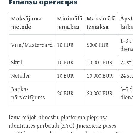
Finanšu operācijas
Maksājuma
Minimālā
Maksimālā
Apst
metode
iemaksa
izmaksa
laik
1–3 
Visa/Mastercard
10 EUR
5000 EUR
dien
Skrill
10 EUR
10 000 EUR
24 s
Neteller
10 EUR
10 000 EUR
24 s
Bankas
3–5 
20 EUR
20 000 EUR
pārskaitījums
dien
Izmaksājot laimestu, platforma pieprasa
identitātes pārbaudi (KYC). Jāiesniedz pases