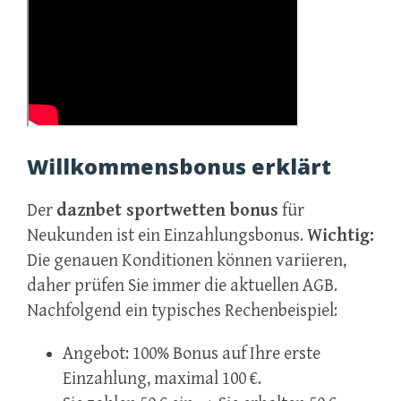
Willkommensbonus erklärt
Der
daznbet sportwetten bonus
für
Neukunden ist ein Einzahlungsbonus.
Wichtig:
Die genauen Konditionen können variieren,
daher prüfen Sie immer die aktuellen AGB.
Nachfolgend ein typisches Rechenbeispiel:
Angebot: 100% Bonus auf Ihre erste
Einzahlung, maximal 100 €.