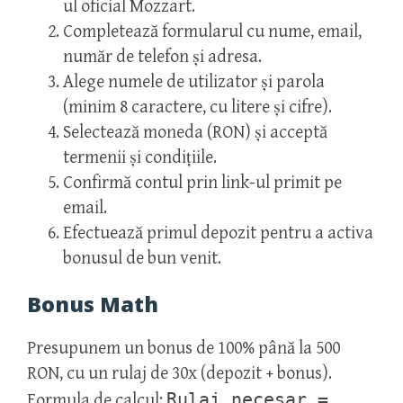
ul oficial Mozzart.
Completează formularul cu nume, email,
număr de telefon și adresa.
Alege numele de utilizator și parola
(minim 8 caractere, cu litere și cifre).
Selectează moneda (RON) și acceptă
termenii și condițiile.
Confirmă contul prin link-ul primit pe
email.
Efectuează primul depozit pentru a activa
bonusul de bun venit.
Bonus Math
Presupunem un bonus de 100% până la 500
RON, cu un rulaj de 30x (depozit + bonus).
Rulaj necesar =
Formula de calcul: