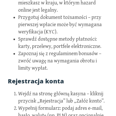
mieszkasz w kraju, w którym hazard
online jest legalny.
Przygotuj dokument tożsamości – przy
pierwszej wpłacie może być wymagana
weryfikacja (KYC).
Sprawdź dostępne metody płatności:
karty, przelewy, portfele elektroniczne.
Zapoznaj się z regulaminem bonusów –
zwróć uwagę na wymagania obrotu i
limity wypłat.
Rejestracja konta
Wejdź na stronę główną kasyna – kliknij
przycisk „Rejestracja” lub „Załóż konto”.
Wypełnij formularz: podaj adres e-mail,
hasło, walutę (np. PLN) oraz opcjonalnie