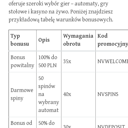
oferuje szeroki wybór gier – automaty, gry
stołowe i kasyno na żywo. Poniżej znajdziesz
przykładową tabelę warunków bonusowych.
Typ
Wymagania
Kod
Opis
bonusu
obrotu
promocyjn
Bonus
100% do
35x
NVWELCOM
powitalny
500 PLN
50
spinów
Darmowe
na
40x
NVSPINS
spiny
wybrany
automat
Bonus od
50% do
30x
NVDEPOSIT