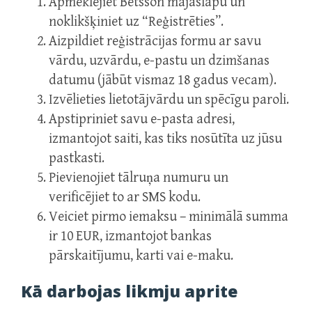
Apmeklējiet Betsson mājaslapu un
noklikšķiniet uz “Reģistrēties”.
Aizpildiet reģistrācijas formu ar savu
vārdu, uzvārdu, e-pastu un dzimšanas
datumu (jābūt vismaz 18 gadus vecam).
Izvēlieties lietotājvārdu un spēcīgu paroli.
Apstipriniet savu e-pasta adresi,
izmantojot saiti, kas tiks nosūtīta uz jūsu
pastkasti.
Pievienojiet tālruņa numuru un
verificējiet to ar SMS kodu.
Veiciet pirmo iemaksu – minimālā summa
ir 10 EUR, izmantojot bankas
pārskaitījumu, karti vai e-maku.
Kā darbojas likmju aprite