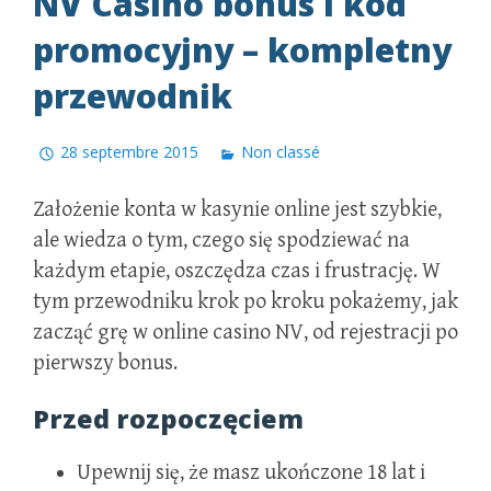
NV Casino bonus i kod
promocyjny – kompletny
przewodnik
28 septembre 2015
Non classé
Założenie konta w kasynie online jest szybkie,
ale wiedza o tym, czego się spodziewać na
każdym etapie, oszczędza czas i frustrację. W
tym przewodniku krok po kroku pokażemy, jak
zacząć grę w online casino NV, od rejestracji po
pierwszy bonus.
Przed rozpoczęciem
Upewnij się, że masz ukończone 18 lat i