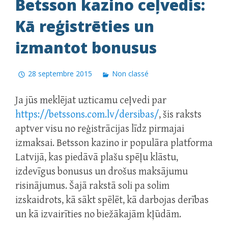
Betsson kazino ceļvedis:
Kā reģistrēties un
izmantot bonusus
28 septembre 2015
Non classé
Ja jūs meklējat uzticamu ceļvedi par
https://betssons.com.lv/dersibas/
, šis raksts
aptver visu no reģistrācijas līdz pirmajai
izmaksai. Betsson kazino ir populāra platforma
Latvijā, kas piedāvā plašu spēļu klāstu,
izdevīgus bonusus un drošus maksājumu
risinājumus. Šajā rakstā soli pa solim
izskaidrots, kā sākt spēlēt, kā darbojas derības
un kā izvairīties no biežākajām kļūdām.