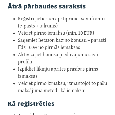
Ātrā pārbaudes saraksts
Reģistrējieties un apstipriniet savu kontu
(e-pasts + tālrunis)
Veiciet pirmo iemaksu (min. 10 EUR)
Saņemiet Betsson kazino bonusu – parasti
līdz 100% no pirmās iemaksas
Aktivizējiet bonusa piedāvājumu savā
profilā
Izpildiet likmju aprites prasības pirms
izmaksas
Veiciet pirmo izmaksu, izmantojot to pašu
maksājuma metodi, kā iemaksai
Kā reģistrēties