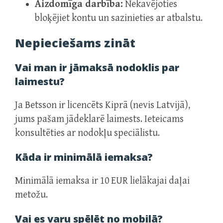
Aizdomīga darbība:
Nekavējoties
bloķējiet kontu un sazinieties ar atbalstu.
Nepieciešams zināt
Vai man ir jāmaksā nodoklis par
laimestu?
Ja Betsson ir licencēts Kiprā (nevis Latvijā),
jums pašam jādeklarē laimests. Ieteicams
konsultēties ar nodokļu speciālistu.
Kāda ir minimālā iemaksa?
Minimālā iemaksa ir 10 EUR lielākajai daļai
metožu.
Vai es varu spēlēt no mobilā?