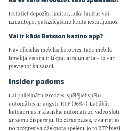
Iestatiet depozīta limitus, laika limitus vai
izmantojiet pašizslēgšanu konta iestatījumos.
Vai ir kāds Betsson kazino app?
Nav oficiālas mobilās lietotnes, taču mobilā
tīmekļa versija ir tikpat ātra un ērta – to var
pievienot kā saīsni.
Insider padoms
Lai palielinātu izredzes, spēlējiet spēļu
automātus ar augstu RTP (96%+). Labākās
kategorijas ir klasiskie automāti un video sloti
ar zemu dispersiju. No otras puses, izvairieties
no progresīvā džekpota spēlēm, jo to RTP bieži