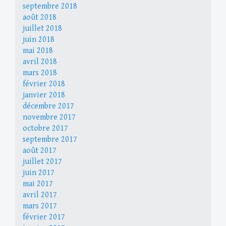
septembre 2018
août 2018
juillet 2018
juin 2018
mai 2018
avril 2018
mars 2018
février 2018
janvier 2018
décembre 2017
novembre 2017
octobre 2017
septembre 2017
août 2017
juillet 2017
juin 2017
mai 2017
avril 2017
mars 2017
février 2017