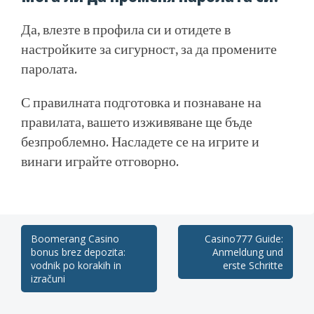
Да, влезте в профила си и отидете в
настройките за сигурност, за да промените
паролата.
С правилната подготовка и познаване на
правилата, вашето изживяване ще бъде
безпроблемно. Насладете се на игрите и
винаги играйте отговорно.
Post
Boomerang Casino
Casino777 Guide:
bonus brez depozita:
Anmeldung und
navigation
vodnik po korakih in
erste Schritte
izračuni