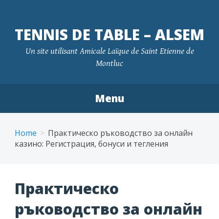
TENNIS DE TABLE – ALSEM
Un site utilisant Amicale Laïque de Saint Etienne de
Montluc
Menu
Skip
to
Home
Практическо ръководство за онлайн
content
казино: Регистрация, бонуси и тегления
Практическо
ръководство за онлайн