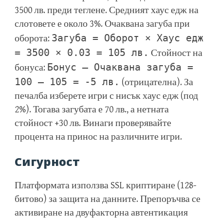
3500 лв. преди теглене. Средният хаус едж на
слотовете е около 3%. Очаквана загуба при
Загуба = Оборот × Хаус едж
оборота:
= 3500 × 0.03 = 105 лв.
Стойност на
Бонус – Очаквана загуба =
бонуса:
100 – 105 = -5 лв.
(отрицателна). За
печалба изберете игри с нисък хаус едж (под
2%). Тогава загубата е 70 лв., а нетната
стойност +30 лв. Винаги проверявайте
процента на принос на различните игри.
Сигурност
Платформата използва SSL криптиране (128-
битово) за защита на данните. Препоръчва се
активиране на двуфакторна автентикация