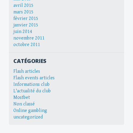
avril 2015
mars 2015
février 2015
janvier 2015
juin 2014
novembre 2011
octobre 2011
CATÉGORIES
Flash articles
Flash events articles
Informations club
L'actualité du club
Mostbet
Non classé
Online gambling
uncategorized