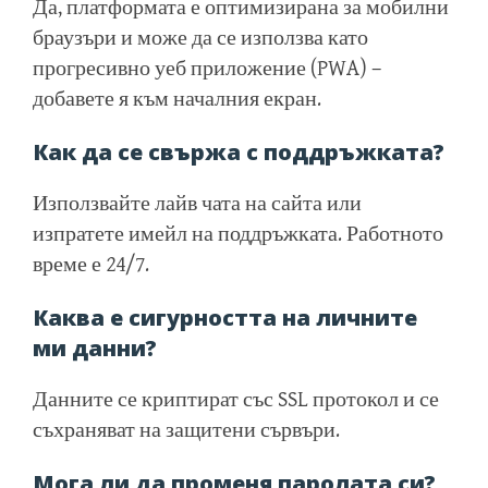
Да, платформата е оптимизирана за мобилни
браузъри и може да се използва като
прогресивно уеб приложение (PWA) –
добавете я към началния екран.
Как да се свържа с поддръжката?
Използвайте лайв чата на сайта или
изпратете имейл на поддръжката. Работното
време е 24/7.
Каква е сигурността на личните
ми данни?
Данните се криптират със SSL протокол и се
съхраняват на защитени сървъри.
Мога ли да променя паролата си?