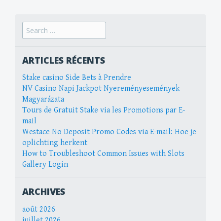
Search
for:
ARTICLES RÉCENTS
Stake casino Side Bets à Prendre
NV Casino Napi Jackpot Nyereményesemények
Magyarázata
Tours de Gratuit Stake via les Promotions par E-
mail
Westace No Deposit Promo Codes via E-mail: Hoe je
oplichting herkent
How to Troubleshoot Common Issues with Slots
Gallery Login
ARCHIVES
août 2026
juillet 2026