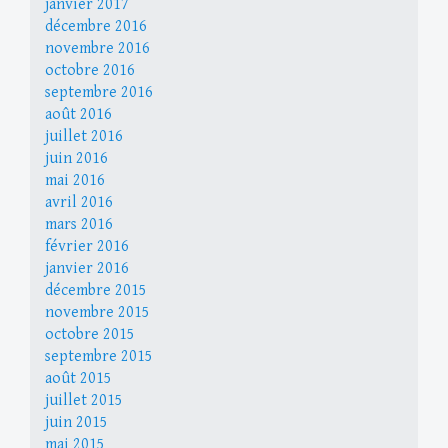
janvier 2017
décembre 2016
novembre 2016
octobre 2016
septembre 2016
août 2016
juillet 2016
juin 2016
mai 2016
avril 2016
mars 2016
février 2016
janvier 2016
décembre 2015
novembre 2015
octobre 2015
septembre 2015
août 2015
juillet 2015
juin 2015
mai 2015