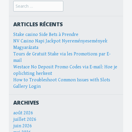
Search
for:
ARTICLES RÉCENTS
Stake casino Side Bets à Prendre
NV Casino Napi Jackpot Nyereményesemények
Magyarázata
Tours de Gratuit Stake via les Promotions par E-
mail
Westace No Deposit Promo Codes via E-mail: Hoe je
oplichting herkent
How to Troubleshoot Common Issues with Slots
Gallery Login
ARCHIVES
août 2026
juillet 2026
juin 2026