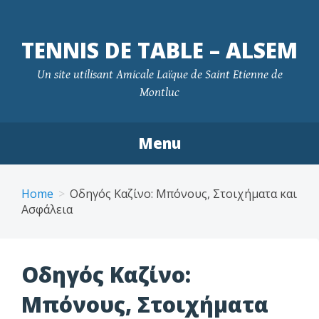
TENNIS DE TABLE – ALSEM
Un site utilisant Amicale Laïque de Saint Etienne de
Montluc
Menu
Skip
to
Home
Οδηγός Καζίνο: Μπόνους, Στοιχήματα και
content
Ασφάλεια
Οδηγός Καζίνο:
Μπόνους, Στοιχήματα