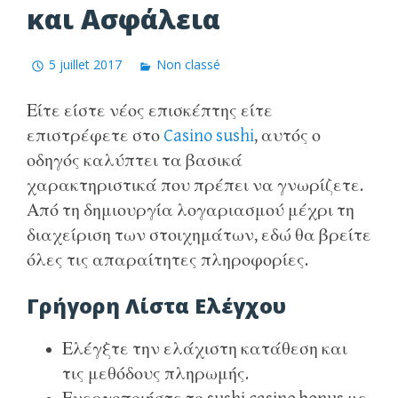
και Ασφάλεια
5 juillet 2017
Non classé
Είτε είστε νέος επισκέπτης είτε
επιστρέφετε στο
Casino sushi
, αυτός ο
οδηγός καλύπτει τα βασικά
χαρακτηριστικά που πρέπει να γνωρίζετε.
Από τη δημιουργία λογαριασμού μέχρι τη
διαχείριση των στοιχημάτων, εδώ θα βρείτε
όλες τις απαραίτητες πληροφορίες.
Γρήγορη Λίστα Ελέγχου
Ελέγξτε την ελάχιστη κατάθεση και
τις μεθόδους πληρωμής.