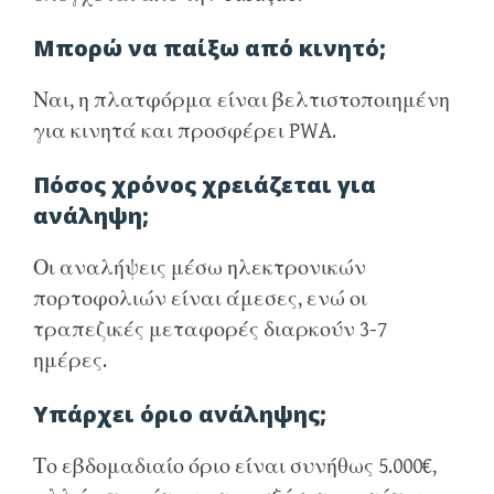
Μπορώ να παίξω από κινητό;
Ναι, η πλατφόρμα είναι βελτιστοποιημένη
για κινητά και προσφέρει PWA.
Πόσος χρόνος χρειάζεται για
ανάληψη;
Οι αναλήψεις μέσω ηλεκτρονικών
πορτοφολιών είναι άμεσες, ενώ οι
τραπεζικές μεταφορές διαρκούν 3-7
ημέρες.
Υπάρχει όριο ανάληψης;
Το εβδομαδιαίο όριο είναι συνήθως 5.000€,