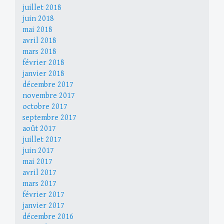
juillet 2018
juin 2018
mai 2018
avril 2018
mars 2018
février 2018
janvier 2018
décembre 2017
novembre 2017
octobre 2017
septembre 2017
août 2017
juillet 2017
juin 2017
mai 2017
avril 2017
mars 2017
février 2017
janvier 2017
décembre 2016