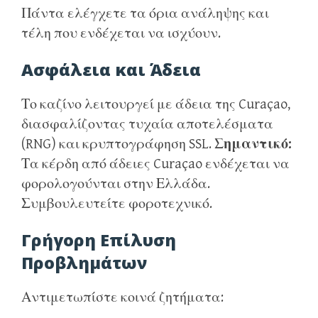
Πάντα ελέγχετε τα όρια ανάληψης και
τέλη που ενδέχεται να ισχύουν.
Ασφάλεια και Άδεια
Το καζίνο λειτουργεί με άδεια της Curaçao,
διασφαλίζοντας τυχαία αποτελέσματα
(RNG) και κρυπτογράφηση SSL.
Σημαντικό:
Τα κέρδη από άδειες Curaçao ενδέχεται να
φορολογούνται στην Ελλάδα.
Συμβουλευτείτε φοροτεχνικό.
Γρήγορη Επίλυση
Προβλημάτων
Αντιμετωπίστε κοινά ζητήματα: