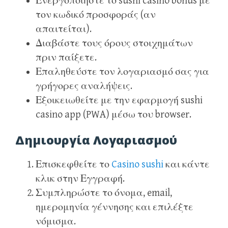
Ενεργοποιήστε το sushi casino bonus με
τον κωδικό προσφοράς (αν
απαιτείται).
Διαβάστε τους όρους στοιχημάτων
πριν παίξετε.
Επαληθεύστε τον λογαριασμό σας για
γρήγορες αναλήψεις.
Εξοικειωθείτε με την εφαρμογή sushi
casino app (PWA) μέσω του browser.
Δημιουργία Λογαριασμού
Επισκεφθείτε το
Casino sushi
και κάντε
κλικ στην Εγγραφή.
Συμπληρώστε το όνομα, email,
ημερομηνία γέννησης και επιλέξτε
νόμισμα.