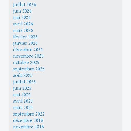
juillet 2026
juin 2026
mai 2026
avril 2026
mars 2026
février 2026
janvier 2026
décembre 2025
novembre 2025
octobre 2025
septembre 2025
août 2025
juillet 2025
juin 2025
mai 2025
avril 2025
mars 2025
septembre 2022
décembre 2018
novembre 2018