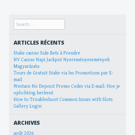
Search
for:
ARTICLES RÉCENTS
Stake casino Side Bets à Prendre
NV Casino Napi Jackpot Nyereményesemények
Magyarázata
Tours de Gratuit Stake via les Promotions par E-
mail
Westace No Deposit Promo Codes via E-mail: Hoe je
oplichting herkent
How to Troubleshoot Common Issues with Slots
Gallery Login
ARCHIVES
août 2026