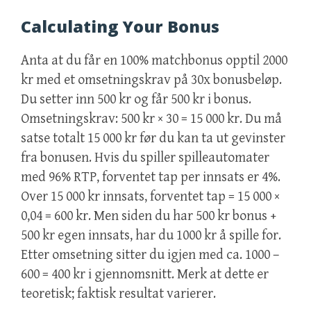
Calculating Your Bonus
Anta at du får en 100% matchbonus opptil 2000
kr med et omsetningskrav på 30x bonusbeløp.
Du setter inn 500 kr og får 500 kr i bonus.
Omsetningskrav: 500 kr × 30 = 15 000 kr. Du må
satse totalt 15 000 kr før du kan ta ut gevinster
fra bonusen. Hvis du spiller spilleautomater
med 96% RTP, forventet tap per innsats er 4%.
Over 15 000 kr innsats, forventet tap = 15 000 ×
0,04 = 600 kr. Men siden du har 500 kr bonus +
500 kr egen innsats, har du 1000 kr å spille for.
Etter omsetning sitter du igjen med ca. 1000 –
600 = 400 kr i gjennomsnitt. Merk at dette er
teoretisk; faktisk resultat varierer.