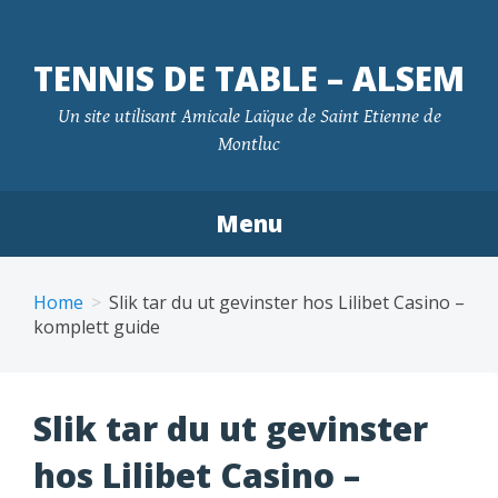
TENNIS DE TABLE – ALSEM
Un site utilisant Amicale Laïque de Saint Etienne de
Montluc
Menu
Skip
to
Home
Slik tar du ut gevinster hos Lilibet Casino –
content
komplett guide
Slik tar du ut gevinster
hos Lilibet Casino –