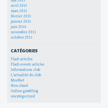
mai 2015
avril 2015
mars 2015
février 2015
janvier 2015
juin 2014
novembre 2011
octobre 2011
CATÉGORIES
Flash articles
Flash events articles
Informations club
L'actualité du club
Mostbet
Non classé
Online gambling
uncategorized