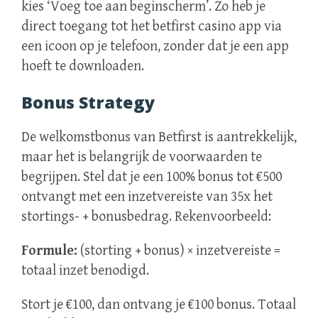
kies ‘Voeg toe aan beginscherm’. Zo heb je
direct toegang tot het betfirst casino app via
een icoon op je telefoon, zonder dat je een app
hoeft te downloaden.
Bonus Strategy
De welkomstbonus van Betfirst is aantrekkelijk,
maar het is belangrijk de voorwaarden te
begrijpen. Stel dat je een 100% bonus tot €500
ontvangt met een inzetvereiste van 35x het
stortings- + bonusbedrag. Rekenvoorbeeld:
Formule:
(storting + bonus) × inzetvereiste =
totaal inzet benodigd.
Stort je €100, dan ontvang je €100 bonus. Totaal