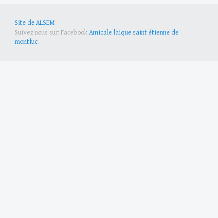
Site de ALSEM
Suivez nous sur: Facebook
Amicale laique saint étienne de
montluc
.