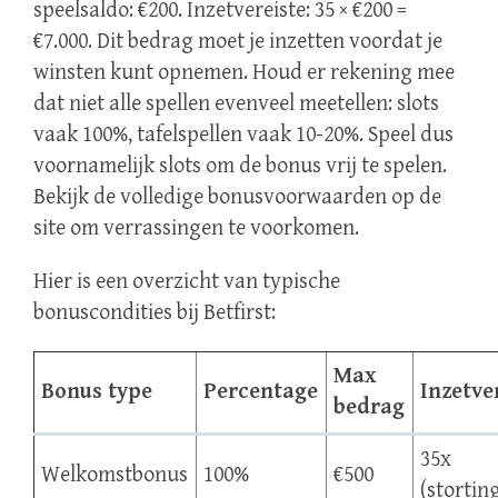
speelsaldo: €200. Inzetvereiste: 35 × €200 =
€7.000. Dit bedrag moet je inzetten voordat je
winsten kunt opnemen. Houd er rekening mee
dat niet alle spellen evenveel meetellen: slots
vaak 100%, tafelspellen vaak 10-20%. Speel dus
voornamelijk slots om de bonus vrij te spelen.
Bekijk de volledige bonusvoorwaarden op de
site om verrassingen te voorkomen.
Hier is een overzicht van typische
bonuscondities bij Betfirst:
Max
Bonus type
Percentage
Inzetve
bedrag
35x
Welkomstbonus
100%
€500
(stortin