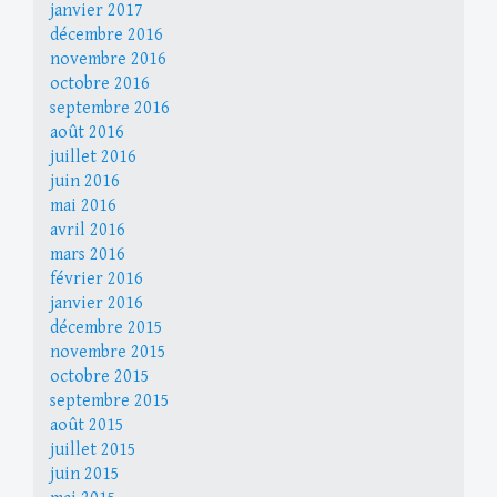
janvier 2017
décembre 2016
novembre 2016
octobre 2016
septembre 2016
août 2016
juillet 2016
juin 2016
mai 2016
avril 2016
mars 2016
février 2016
janvier 2016
décembre 2015
novembre 2015
octobre 2015
septembre 2015
août 2015
juillet 2015
juin 2015