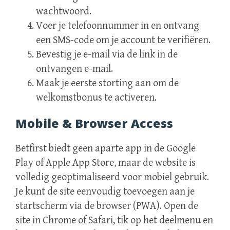
wachtwoord.
Voer je telefoonnummer in en ontvang
een SMS-code om je account te verifiëren.
Bevestig je e-mail via de link in de
ontvangen e-mail.
Maak je eerste storting aan om de
welkomstbonus te activeren.
Mobile & Browser Access
Betfirst biedt geen aparte app in de Google
Play of Apple App Store, maar de website is
volledig geoptimaliseerd voor mobiel gebruik.
Je kunt de site eenvoudig toevoegen aan je
startscherm via de browser (PWA). Open de
site in Chrome of Safari, tik op het deelmenu en