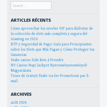
Search
for:
ARTICLES RÉCENTS
Cómo aprovechar los niveles VIP para disfrutar de
la colección de slots más completa y segura del
iGaming en 2024
RTP y Seguridad de Pago: Guía para Principiantes
sobre los Slots que Más Pagan y Cómo Proteger tus
Ganancias
Stake casino Side Bets à Prendre
NV Casino Napi Jackpot Nyereményesemények
Magyarázata
Tours de Gratuit Stake via les Promotions par E-
mail
ARCHIVES
août 2026