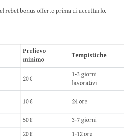
el rebet bonus offerto prima di accettarlo.
Prelievo
Tempistiche
minimo
1-3 giorni
20 €
lavorativi
10 €
24 ore
50 €
3-7 giorni
20 €
1-12 ore