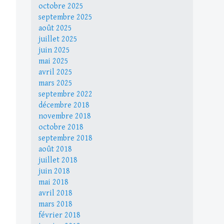
octobre 2025
septembre 2025
août 2025
juillet 2025
juin 2025
mai 2025
avril 2025
mars 2025
septembre 2022
décembre 2018
novembre 2018
octobre 2018
septembre 2018
août 2018
juillet 2018
juin 2018
mai 2018
avril 2018
mars 2018
février 2018