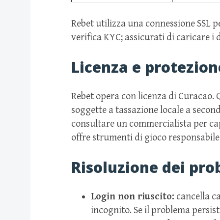
Rebet utilizza una connessione SSL per
verifica KYC; assicurati di caricare 
Licenza e protezion
Rebet opera con licenza di Curacao. Q
soggette a tassazione locale a second
consultare un commercialista per capir
offre strumenti di gioco responsabile
Risoluzione dei pro
Login non riuscito:
cancella ca
incognito. Se il problema persist