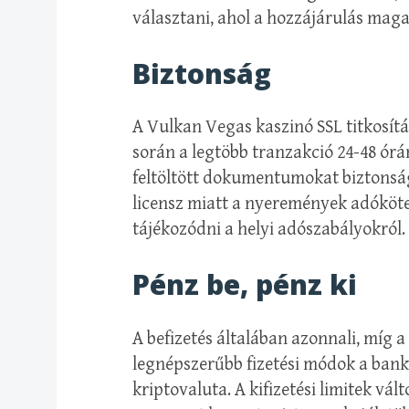
választani, ahol a hozzájárulás magas
Biztonság
A Vulkan Vegas kaszinó SSL titkosítá
során a legtöbb tranzakció 24-48 órán
feltöltött dokumentumokat biztonság
licensz miatt a nyeremények adóköt
tájékozódni a helyi adószabályokról.
Pénz be, pénz ki
A befizetés általában azonnali, míg a 
legnépszerűbb fizetési módok a bankká
kriptovaluta. A kifizetési limitek v