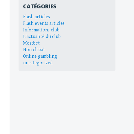
CATÉGORIES
Flash articles
Flash events articles
Informations club
L'actualité du club
Mostbet
Non classé
Online gambling
uncategorized