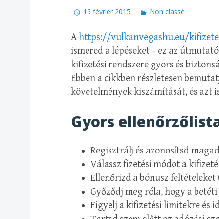
16 février 2015
Non classé
A
https://vulkanvegashu.eu/kifizete
ismered a lépéseket – ez az útmutat
kifizetési rendszere gyors és biztonsá
Ebben a cikkben részletesen bemutat
követelmények kiszámítását, és azt is
Gyors ellenőrzőlist
Regisztrálj és azonosítsd magad
Válassz fizetési módot a kifizet
Ellenőrizd a bónusz feltételeket
Győződj meg róla, hogy a betéti
Figyelj a kifizetési limitekre és i