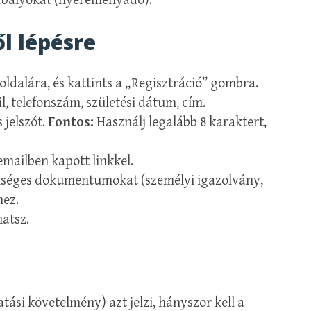
zabályokat (nyereményadó).
ől lépésre
ldalára, és kattints a „Regisztráció” gombra.
il, telefonszám, születési dátum, cím.
 jelszót.
Fontos:
Használj legalább 8 karaktert,
emailben kapott linkkel.
ükséges dokumentumokat (személyi igazolvány,
hez.
hatsz.
si követelmény) azt jelzi, hányszor kell a