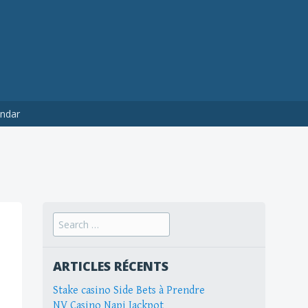
ndar
Search
for:
ARTICLES RÉCENTS
Stake casino Side Bets à Prendre
NV Casino Napi Jackpot