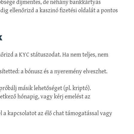
öbbsége díjmentes, de néhány bankkártyás
dig ellenőrizd a kaszinó fizetési oldalát a pontos
k
lenőrizd a KYC státuszodat. Ha nem teljes, nem
esítetted: a bónusz és a nyeremény elveszhet.
próbálj másik lehetőséget (pl. kriptó).
övetkező hónapig, vagy kérj emelést az
fel a kapcsolatot az élő chat támogatással vagy