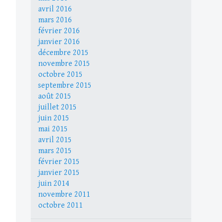
avril 2016
mars 2016
février 2016
janvier 2016
décembre 2015
novembre 2015
octobre 2015
septembre 2015
août 2015
juillet 2015
juin 2015
mai 2015
avril 2015
mars 2015
février 2015
janvier 2015
juin 2014
novembre 2011
octobre 2011