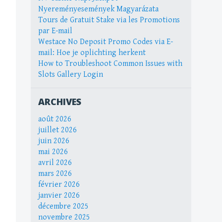
Nyereményesemények Magyarázata
Tours de Gratuit Stake via les Promotions
par E-mail
Westace No Deposit Promo Codes via E-
mail: Hoe je oplichting herkent
How to Troubleshoot Common Issues with
Slots Gallery Login
ARCHIVES
août 2026
juillet 2026
juin 2026
mai 2026
avril 2026
mars 2026
février 2026
janvier 2026
décembre 2025
novembre 2025