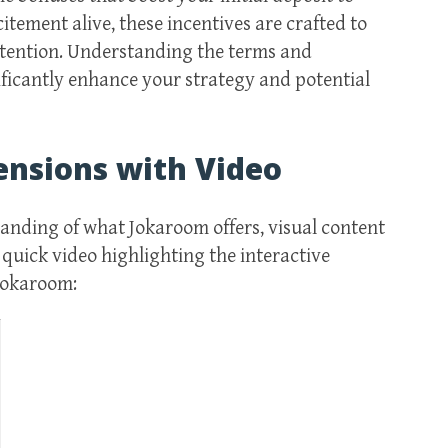
tement alive, these incentives are crafted to
tention. Understanding the terms and
ificantly enhance your strategy and potential
nsions with Video
anding of what Jokaroom offers, visual content
a quick video highlighting the interactive
Jokaroom: