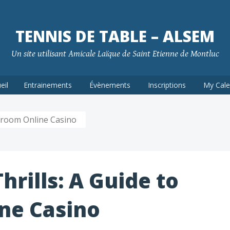
TENNIS DE TABLE – ALSEM
Un site utilisant Amicale Laïque de Saint Etienne de Montluc
eil
Entrainements
Évènements
Inscriptions
My Cale
karoom Online Casino
hrills: A Guide to
ne Casino