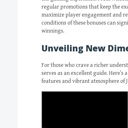
regular promotions that keep the exci
maximize player engagement and re
conditions of these bonuses can sign
winnings.
Unveiling New Dime
For those who crave a richer underst
serves as an excellent guide. Here’s 
features and vibrant atmosphere of 