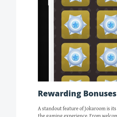
Rewarding Bonuses 
A standout feature of Jokaroom is it
the gaming experience. From welcome