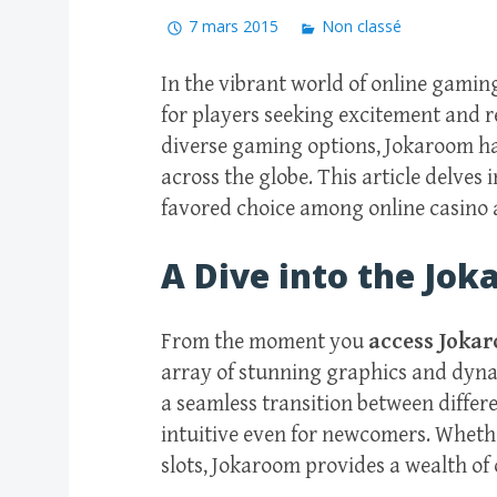
7 mars 2015
Non classé
In the vibrant world of online gamin
for players seeking excitement and 
diverse gaming options, Jokaroom has
across the globe. This article delves
favored choice among online casino 
A Dive into the Jo
From the moment you
access Jokar
array of stunning graphics and dyna
a seamless transition between diffe
intuitive even for newcomers. Whethe
slots, Jokaroom provides a wealth of 