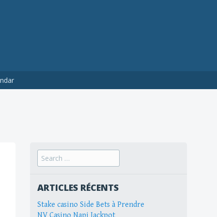
ndar
Search
for:
ARTICLES RÉCENTS
Stake casino Side Bets à Prendre
NV Casino Napi Jackpot