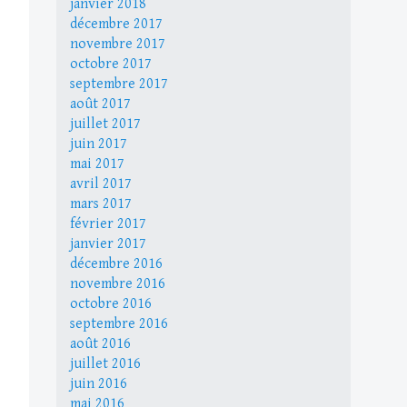
janvier 2018
décembre 2017
novembre 2017
octobre 2017
septembre 2017
août 2017
juillet 2017
juin 2017
mai 2017
avril 2017
mars 2017
février 2017
janvier 2017
décembre 2016
novembre 2016
octobre 2016
septembre 2016
août 2016
juillet 2016
juin 2016
mai 2016