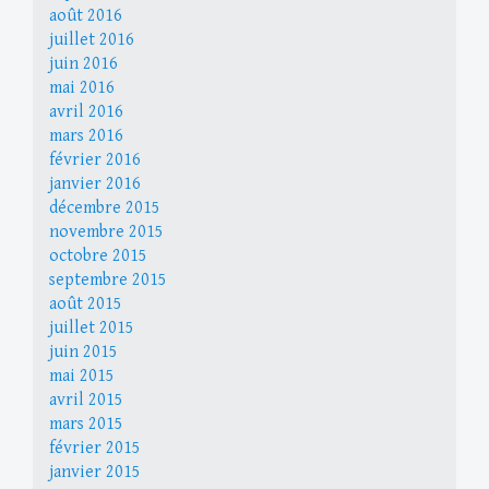
août 2016
juillet 2016
juin 2016
mai 2016
avril 2016
mars 2016
février 2016
janvier 2016
décembre 2015
novembre 2015
octobre 2015
septembre 2015
août 2015
juillet 2015
juin 2015
mai 2015
avril 2015
mars 2015
février 2015
janvier 2015