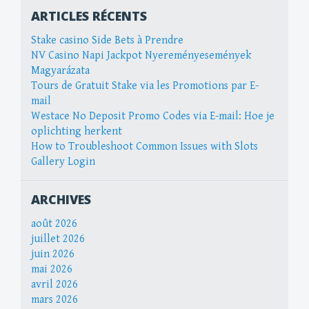
ARTICLES RÉCENTS
Stake casino Side Bets à Prendre
NV Casino Napi Jackpot Nyereményesemények
Magyarázata
Tours de Gratuit Stake via les Promotions par E-
mail
Westace No Deposit Promo Codes via E-mail: Hoe je
oplichting herkent
How to Troubleshoot Common Issues with Slots
Gallery Login
ARCHIVES
août 2026
juillet 2026
juin 2026
mai 2026
avril 2026
mars 2026