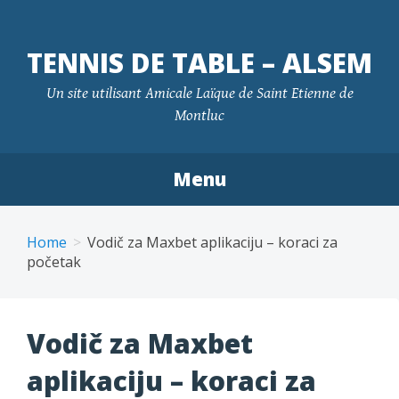
TENNIS DE TABLE – ALSEM
Un site utilisant Amicale Laïque de Saint Etienne de
Montluc
Menu
Skip
to
Home
Vodič za Maxbet aplikaciju – koraci za
content
početak
Vodič za Maxbet
aplikaciju – koraci za