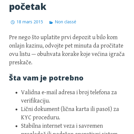
početak
18 mars 2015
Non classé
Pre nego što uplatite prvi depozit u bilo kom
onlajn kazinu, odvojte pet minuta da pročitate
ovu listu — obuhvata korake koje većina igrača
preskače.
Šta vam je potrebno
Validna e-mail adresa i broj telefona za
verifikaciju.
Lični dokument (lična karta ili pasoš) za
KYC proceduru.
Stabilna internet veza i savremen