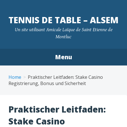
TENNIS DE TABLE – ALSEM
Un site utilisant Amicale Laïque de Saint Etienne de
Montluc
Menu
Skip
to
Home
Praktischer Leitfaden: Stake Casino
content
Registrierung, Bonus und Sicherheit
Praktischer Leitfaden:
Stake Casino