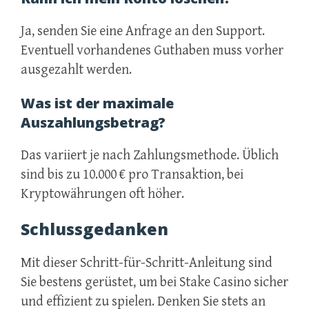
Ja, senden Sie eine Anfrage an den Support.
Eventuell vorhandenes Guthaben muss vorher
ausgezahlt werden.
Was ist der maximale
Auszahlungsbetrag?
Das variiert je nach Zahlungsmethode. Üblich
sind bis zu 10.000 € pro Transaktion, bei
Kryptowährungen oft höher.
Schlussgedanken
Mit dieser Schritt-für-Schritt-Anleitung sind
Sie bestens gerüstet, um bei Stake Casino sicher
und effizient zu spielen. Denken Sie stets an