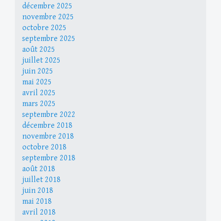
décembre 2025
novembre 2025
octobre 2025
septembre 2025
août 2025
juillet 2025
juin 2025
mai 2025
avril 2025
mars 2025
septembre 2022
décembre 2018
novembre 2018
octobre 2018
septembre 2018
août 2018
juillet 2018
juin 2018
mai 2018
avril 2018