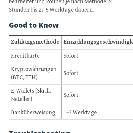
bearbeitet und können je nach Methode 24
Stunden bis zu 5 Werktage dauern.
Good to Know
Zahlungsmethode
Einzahlungsgeschwindigk
Kreditkarte
Sofort
Kryptowährungen
Sofort
(BTC, ETH)
E-Wallets (Skrill,
Sofort
Neteller)
Banküberweisung
1–3 Werktage