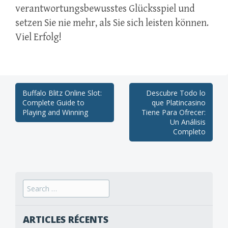
verantwortungsbewusstes Glücksspiel und
setzen Sie nie mehr, als Sie sich leisten können.
Viel Erfolg!
Post
Buffalo Blitz Online Slot:
Descubre Todo lo
Complete Guide to
que Platincasino
navigation
Playing and Winning
Tiene Para Ofrecer:
Un Análisis
Completo
Search
for:
ARTICLES RÉCENTS