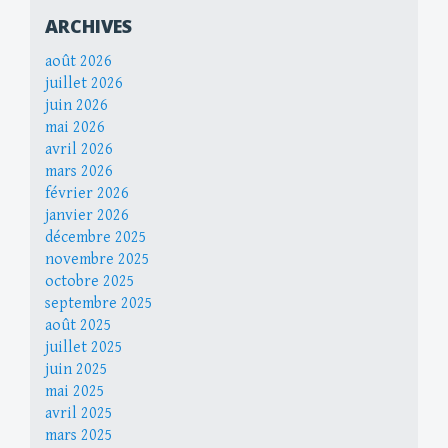
ARCHIVES
août 2026
juillet 2026
juin 2026
mai 2026
avril 2026
mars 2026
février 2026
janvier 2026
décembre 2025
novembre 2025
octobre 2025
septembre 2025
août 2025
juillet 2025
juin 2025
mai 2025
avril 2025
mars 2025