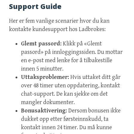
Support Guide
Her er fem vanlige scenarier hvor du kan
kontakte kundesupport hos Ladbrokes:
Glemt passord:
Klikk på «Glemt
passord» på innloggingssiden. Du mottar
en e-post med lenke for å tilbakestille
innen 5 minutter.
Uttaksproblemer:
Hvis uttaket ditt går
over 48 timer uten oppdatering, kontakt
chat-support. De kan sjekke om det
mangler dokumenter.
Bonusaktivering:
Dersom bonusen ikke
dukket opp etter førsteinnskudd, ta
kontakt innen 24 timer. Du må kunne