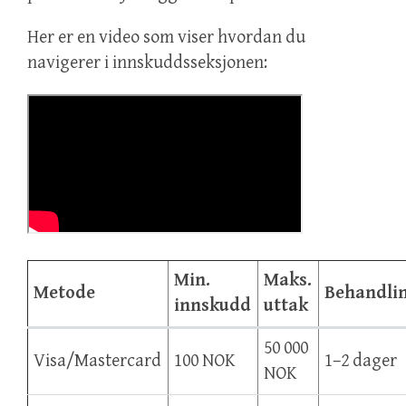
Her er en video som viser hvordan du
navigerer i innskuddsseksjonen:
Min.
Maks.
Metode
Behandlin
innskudd
uttak
50 000
Visa/Mastercard
100 NOK
1–2 dager
NOK