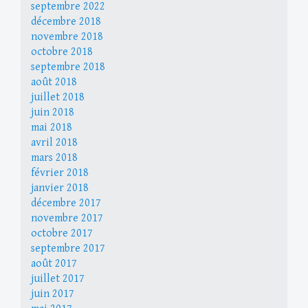
septembre 2022
décembre 2018
novembre 2018
octobre 2018
septembre 2018
août 2018
juillet 2018
juin 2018
mai 2018
avril 2018
mars 2018
février 2018
janvier 2018
décembre 2017
novembre 2017
octobre 2017
septembre 2017
août 2017
juillet 2017
juin 2017