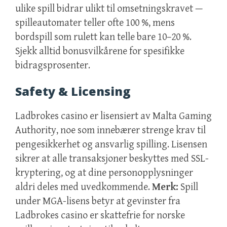
ulike spill bidrar ulikt til omsetningskravet —
spilleautomater teller ofte 100 %, mens
bordspill som rulett kan telle bare 10–20 %.
Sjekk alltid bonusvilkårene for spesifikke
bidragsprosenter.
Safety & Licensing
Ladbrokes casino er lisensiert av Malta Gaming
Authority, noe som innebærer strenge krav til
pengesikkerhet og ansvarlig spilling. Lisensen
sikrer at alle transaksjoner beskyttes med SSL-
kryptering, og at dine personopplysninger
aldri deles med uvedkommende.
Merk:
Spill
under MGA-lisens betyr at gevinster fra
Ladbrokes casino er skattefrie for norske