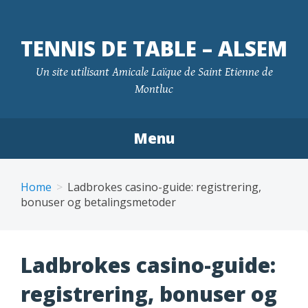
TENNIS DE TABLE – ALSEM
Un site utilisant Amicale Laïque de Saint Etienne de
Montluc
Menu
Skip
to
Home
Ladbrokes casino-guide: registrering,
content
bonuser og betalingsmetoder
Ladbrokes casino-guide:
registrering, bonuser og