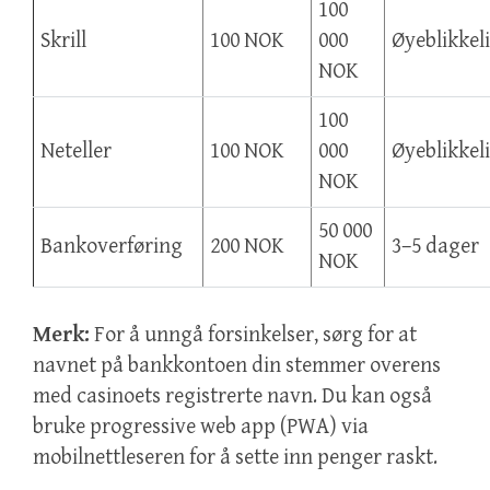
100
Skrill
100 NOK
000
Øyeblikkel
NOK
100
Neteller
100 NOK
000
Øyeblikkel
NOK
50 000
Bankoverføring
200 NOK
3–5 dager
NOK
Merk:
For å unngå forsinkelser, sørg for at
navnet på bankkontoen din stemmer overens
med casinoets registrerte navn. Du kan også
bruke progressive web app (PWA) via
mobilnettleseren for å sette inn penger raskt.