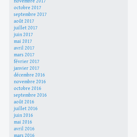
novembre 2017
octobre 2017
septembre 2017
août 2017
juillet 2017
juin 2017
mai 2017
avril 2017
mars 2017
février 2017
janvier 2017
décembre 2016
novembre 2016
octobre 2016
septembre 2016
août 2016
juillet 2016
juin 2016
mai 2016
avril 2016
mars 2016