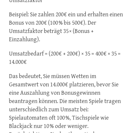
Umsatzfaktor
Beispiel: Sie zahlen 200 € ein und erhalten einen
Bonus von 200 € (100 % bis 500 €). Der
Umsatzfaktor beträgt 35 × (Bonus +
Einzahlung).
Umsatzbedarf = (200 € + 200 €) × 35 = 400 € × 35 =
14.000 €
Das bedeutet, Sie müssen Wetten im
Gesamtwert von 14.000 € platzieren, bevor Sie
eine Auszahlung von Bonusgewinnen
beantragen können. Die meisten Spiele tragen
unterschiedlich zum Umsatz bei:
Spielautomaten oft 100 %, Tischspiele wie
Blackjack nur 10 % oder weniger.