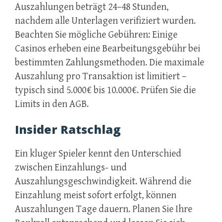
Auszahlungen beträgt 24–48 Stunden,
nachdem alle Unterlagen verifiziert wurden.
Beachten Sie mögliche Gebühren: Einige
Casinos erheben eine Bearbeitungsgebühr bei
bestimmten Zahlungsmethoden. Die maximale
Auszahlung pro Transaktion ist limitiert –
typisch sind 5.000 € bis 10.000 €. Prüfen Sie die
Limits in den AGB.
Insider Ratschlag
Ein kluger Spieler kennt den Unterschied
zwischen Einzahlungs‑ und
Auszahlungsgeschwindigkeit. Während die
Einzahlung meist sofort erfolgt, können
Auszahlungen Tage dauern. Planen Sie Ihre