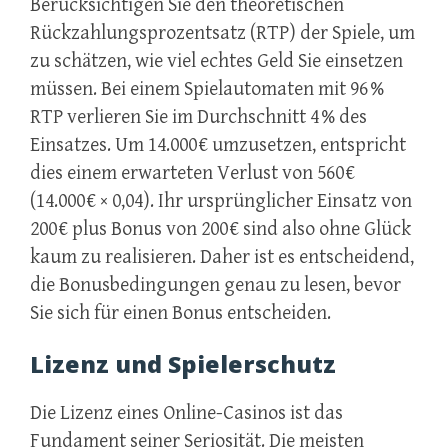
Berücksichtigen Sie den theoretischen
Rückzahlungsprozentsatz (RTP) der Spiele, um
zu schätzen, wie viel echtes Geld Sie einsetzen
müssen. Bei einem Spielautomaten mit 96 %
RTP verlieren Sie im Durchschnitt 4 % des
Einsatzes. Um 14.000 € umzusetzen, entspricht
dies einem erwarteten Verlust von 560 €
(14.000 € × 0,04). Ihr ursprünglicher Einsatz von
200 € plus Bonus von 200 € sind also ohne Glück
kaum zu realisieren. Daher ist es entscheidend,
die Bonusbedingungen genau zu lesen, bevor
Sie sich für einen Bonus entscheiden.
Lizenz und Spielerschutz
Die Lizenz eines Online-Casinos ist das
Fundament seiner Seriosität. Die meisten