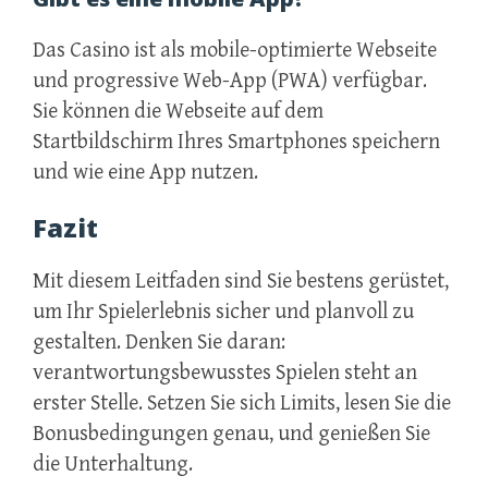
Das Casino ist als mobile-optimierte Webseite
und progressive Web-App (PWA) verfügbar.
Sie können die Webseite auf dem
Startbildschirm Ihres Smartphones speichern
und wie eine App nutzen.
Fazit
Mit diesem Leitfaden sind Sie bestens gerüstet,
um Ihr Spielerlebnis sicher und planvoll zu
gestalten. Denken Sie daran:
verantwortungsbewusstes Spielen steht an
erster Stelle. Setzen Sie sich Limits, lesen Sie die
Bonusbedingungen genau, und genießen Sie
die Unterhaltung.