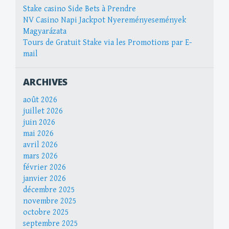
Stake casino Side Bets à Prendre
NV Casino Napi Jackpot Nyereményesemények
Magyarázata
Tours de Gratuit Stake via les Promotions par E-
mail
ARCHIVES
août 2026
juillet 2026
juin 2026
mai 2026
avril 2026
mars 2026
février 2026
janvier 2026
décembre 2025
novembre 2025
octobre 2025
septembre 2025