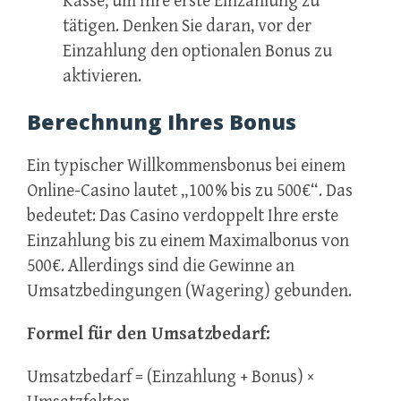
Kasse, um Ihre erste Einzahlung zu
tätigen. Denken Sie daran, vor der
Einzahlung den optionalen Bonus zu
aktivieren.
Berechnung Ihres Bonus
Ein typischer Willkommensbonus bei einem
Online-Casino lautet „100 % bis zu 500 €“. Das
bedeutet: Das Casino verdoppelt Ihre erste
Einzahlung bis zu einem Maximalbonus von
500 €. Allerdings sind die Gewinne an
Umsatzbedingungen (Wagering) gebunden.
Formel für den Umsatzbedarf:
Umsatzbedarf = (Einzahlung + Bonus) ×