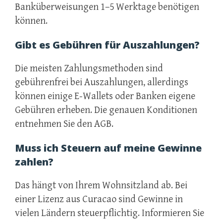
Banküberweisungen 1–5 Werktage benötigen
können.
Gibt es Gebühren für Auszahlungen?
Die meisten Zahlungsmethoden sind
gebührenfrei bei Auszahlungen, allerdings
können einige E‑Wallets oder Banken eigene
Gebühren erheben. Die genauen Konditionen
entnehmen Sie den AGB.
Muss ich Steuern auf meine Gewinne
zahlen?
Das hängt von Ihrem Wohnsitzland ab. Bei
einer Lizenz aus Curacao sind Gewinne in
vielen Ländern steuerpflichtig. Informieren Sie