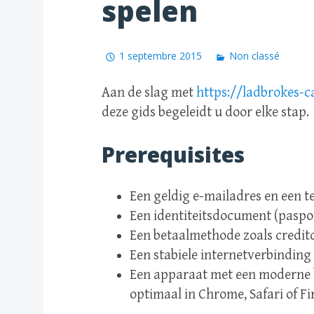
spelen
1 septembre 2015
Non classé
Aan de slag met
https://ladbrokes-c
deze gids begeleidt u door elke stap.
Prerequisites
Een geldig e-mailadres en een t
Een identiteitsdocument (paspoo
Een betaalmethode zoals creditc
Een stabiele internetverbinding 
Een apparaat met een moderne b
optimaal in Chrome, Safari of Fi