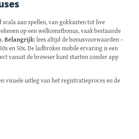
uses
 scala aan spellen, van gokkasten tot live
 rekenen op een welkomstbonus, vaak bestaande
s.
Belangrijk:
lees altijd de bonusvoorwaarden –
30x en 50x. De ladbrokes mobile ervaring is een
rect vanuit de browser kunt starten zonder app
n visuele uitleg van het registratieproces en de