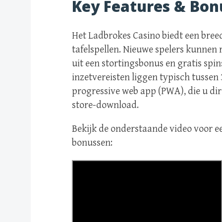
Key Features & Bon
Het Ladbrokes Casino biedt een breed
tafelspellen. Nieuwe spelers kunnen
uit een stortingsbonus en gratis spin
inzetvereisten liggen typisch tussen 
progressive web app (PWA), die u di
store-download.
Bekijk de onderstaande video voor ee
bonussen: