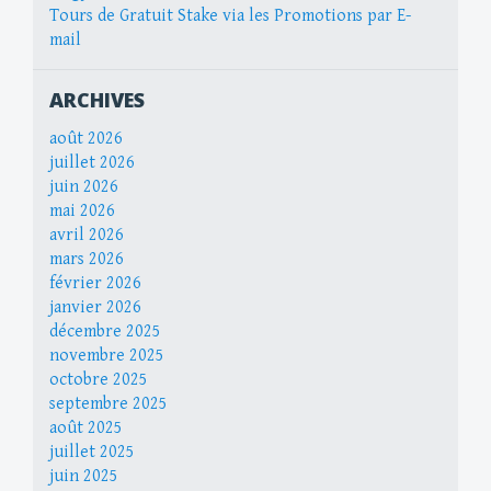
Tours de Gratuit Stake via les Promotions par E-
mail
ARCHIVES
août 2026
juillet 2026
juin 2026
mai 2026
avril 2026
mars 2026
février 2026
janvier 2026
décembre 2025
novembre 2025
octobre 2025
septembre 2025
août 2025
juillet 2025
juin 2025