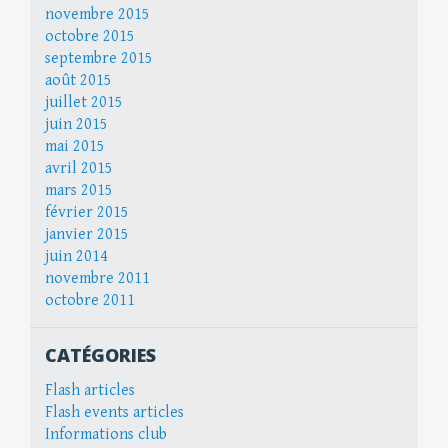
novembre 2015
octobre 2015
septembre 2015
août 2015
juillet 2015
juin 2015
mai 2015
avril 2015
mars 2015
février 2015
janvier 2015
juin 2014
novembre 2011
octobre 2011
CATÉGORIES
Flash articles
Flash events articles
Informations club