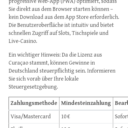
progressive Web-App (PWA) optimiert, sodass
Sie direkt aus dem Browser starten können –
kein Download aus dem App Store erforderlich.
Die Benutzeroberfläche ist intuitiv und bietet
schnellen Zugriff auf Slots, Tischspiele und
Live-Casino.
Ein wichtiger Hinweis: Da die Lizenz aus
Curaçao stammt, können Gewinne in
Deutschland steuerpflichtig sein. Informieren
Sie sich vorab über Ihre lokale
Steuergesetzgebung.
Zahlungsmethode
Mindesteinzahlung
Bear
Visa/Mastercard
10 €
Sofor