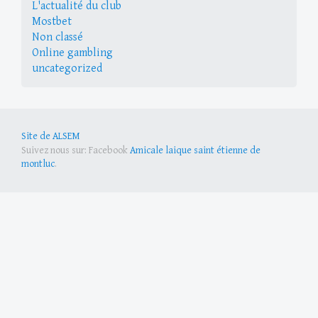
L'actualité du club
Mostbet
Non classé
Online gambling
uncategorized
Site de ALSEM
Suivez nous sur: Facebook
Amicale laique saint étienne de
montluc
.