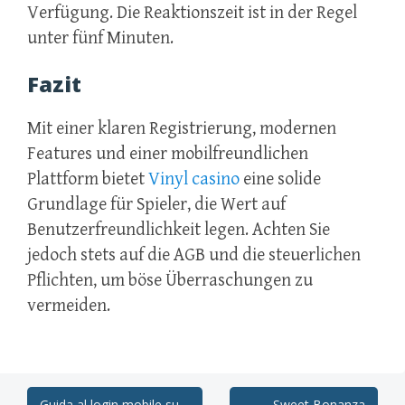
Verfügung. Die Reaktionszeit ist in der Regel
unter fünf Minuten.
Fazit
Mit einer klaren Registrierung, modernen
Features und einer mobilfreundlichen
Plattform bietet
Vinyl casino
eine solide
Grundlage für Spieler, die Wert auf
Benutzerfreundlichkeit legen. Achten Sie
jedoch stets auf die AGB und die steuerlichen
Pflichten, um böse Überraschungen zu
vermeiden.
Post
Guida al login mobile su
Sweet Bonanza