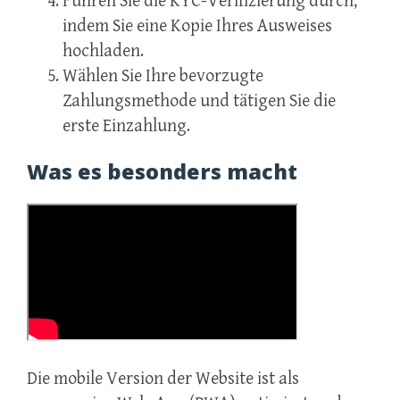
Führen Sie die KYC-Verifizierung durch,
indem Sie eine Kopie Ihres Ausweises
hochladen.
Wählen Sie Ihre bevorzugte
Zahlungsmethode und tätigen Sie die
erste Einzahlung.
Was es besonders macht
Die mobile Version der Website ist als