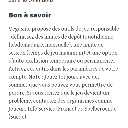
dans les conditions.
Bon à savoir
Vegasino propose des outils de jeu responsable
: définissez des limites de dépôt (quotidienne,
hebdomadaire, mensuelle), une limite de
session (temps de jeu maximum) et une option
d’auto-exclusion temporaire ou permanente.
Activez ces outils dans les paramètres de votre
compte.
Note :
Jouez toujours avec des
sommes que vous pouvez vous permettre de
perdre. Si vous sentez que le jeu devient un
problème, contactez des organismes comme
Joueurs Info Service (France) ou Spelberoende
(Suède).