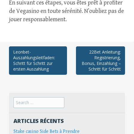
En suivant ces étapes, vous êtes prêt à profiter
de Vegasino en toute sérénité. N’oubliez pas de
jouer responsablement.
Post
Leonbet-
22Bet Anleitung:
Auszahlungsleitfaden:
Registrierung,
navigation
Schritt für Schritt zur
Bonus, Einzahlung –
ersten Auszahlung
Schritt für Schritt
Search
for:
ARTICLES RÉCENTS
Stake casino Side Bets à Prendre