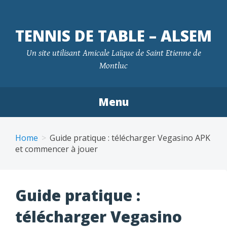
TENNIS DE TABLE – ALSEM
Un site utilisant Amicale Laïque de Saint Etienne de
Montluc
Menu
Skip
to
Home
Guide pratique : télécharger Vegasino APK
content
et commencer à jouer
Guide pratique :
télécharger Vegasino