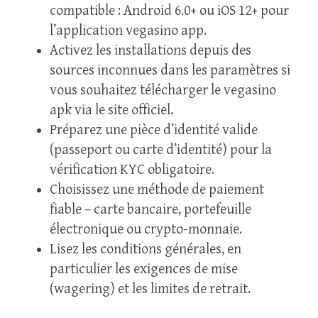
compatible : Android 6.0+ ou iOS 12+ pour
l’application vegasino app.
Activez les installations depuis des
sources inconnues dans les paramètres si
vous souhaitez télécharger le vegasino
apk via le site officiel.
Préparez une pièce d’identité valide
(passeport ou carte d’identité) pour la
vérification KYC obligatoire.
Choisissez une méthode de paiement
fiable – carte bancaire, portefeuille
électronique ou crypto-monnaie.
Lisez les conditions générales, en
particulier les exigences de mise
(wagering) et les limites de retrait.