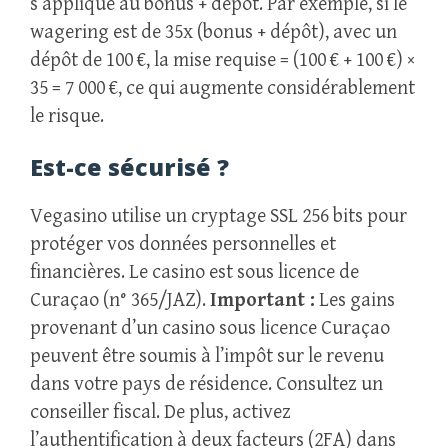
s’applique au bonus + dépôt. Par exemple, si le
wagering est de 35x (bonus + dépôt), avec un
dépôt de 100 €, la mise requise = (100 € + 100 €) ×
35 = 7 000 €, ce qui augmente considérablement
le risque.
Est-ce sécurisé ?
Vegasino utilise un cryptage SSL 256 bits pour
protéger vos données personnelles et
financières. Le casino est sous licence de
Curaçao (n° 365/JAZ).
Important :
Les gains
provenant d’un casino sous licence Curaçao
peuvent être soumis à l’impôt sur le revenu
dans votre pays de résidence. Consultez un
conseiller fiscal. De plus, activez
l’authentification à deux facteurs (2FA) dans