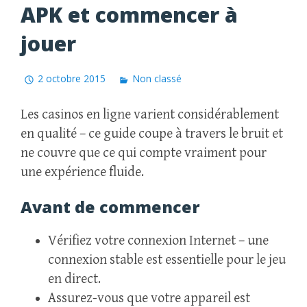
APK et commencer à
jouer
2 octobre 2015
Non classé
Les casinos en ligne varient considérablement
en qualité – ce guide coupe à travers le bruit et
ne couvre que ce qui compte vraiment pour
une expérience fluide.
Avant de commencer
Vérifiez votre connexion Internet – une
connexion stable est essentielle pour le jeu
en direct.
Assurez-vous que votre appareil est