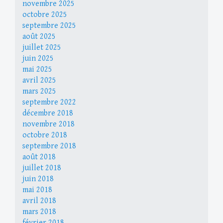
novembre 2025
octobre 2025
septembre 2025
août 2025
juillet 2025
juin 2025
mai 2025
avril 2025
mars 2025
septembre 2022
décembre 2018
novembre 2018
octobre 2018
septembre 2018
août 2018
juillet 2018
juin 2018
mai 2018
avril 2018
mars 2018
février 2018