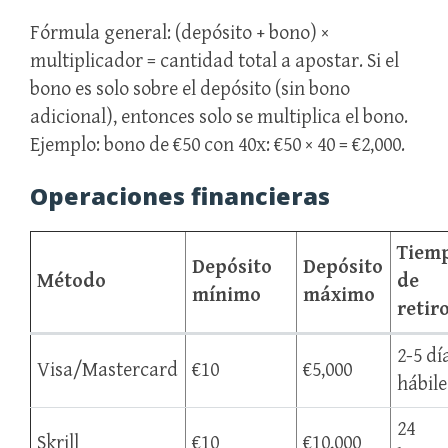
Fórmula general: (depósito + bono) ×
multiplicador = cantidad total a apostar. Si el
bono es solo sobre el depósito (sin bono
adicional), entonces solo se multiplica el bono.
Ejemplo: bono de €50 con 40x: €50 × 40 = €2,000.
Operaciones financieras
Tiem
Depósito
Depósito
Método
de
mínimo
máximo
retir
2-5 dí
Visa/Mastercard
€10
€5,000
hábile
24
Skrill
€10
€10,000