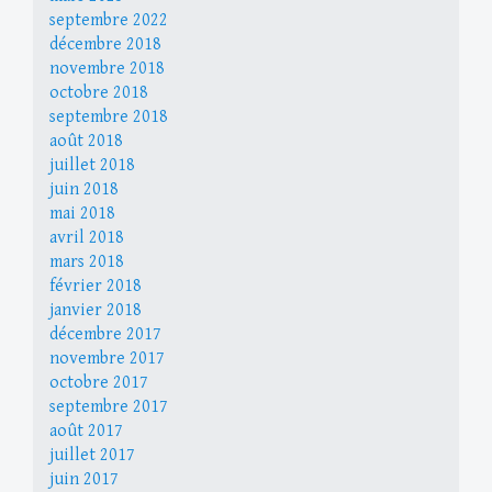
septembre 2022
décembre 2018
novembre 2018
octobre 2018
septembre 2018
août 2018
juillet 2018
juin 2018
mai 2018
avril 2018
mars 2018
février 2018
janvier 2018
décembre 2017
novembre 2017
octobre 2017
septembre 2017
août 2017
juillet 2017
juin 2017