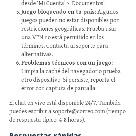
desde ‘Mi Cuenta’ > ‘Documentos’.
Juego bloqueado en tu país:
Algunos
juegos pueden no estar disponibles por
restricciones geográficas. Prueba usar
una VPN no está permitido en los
términos. Contacta al soporte para
alternativas.
Problemas técnicos con un juego:
Limpia la caché del navegador o prueba
otro dispositivo. Si persiste, reporta el
error con captura de pantalla.
El chat en vivo está disponible 24/7. También
puedes escribir a soporte@correo.com (tiempo
de respuesta típico: 4-8 horas).
Respuestas rápidas