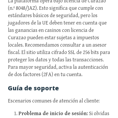
La plataforma opera bajo licencia de Curazao
(n.º 8048/JAZ). Esto significa que cumple con
estándares básicos de seguridad, pero los
jugadores de la UE deben tener en cuenta que
las ganancias en casinos con licencia de
Curazao pueden estar sujetas a impuestos
locales. Recomendamos consultar a un asesor
fiscal. El sitio utiliza cifrado SSL de 256 bits para
proteger los datos y todas las transacciones.
Para mayor seguridad, activa la autenticación
de dos factores (2FA) en tu cuenta.
Guía de soporte
Escenarios comunes de atención al cliente:
Problema de inicio de sesión:
Si olvidas