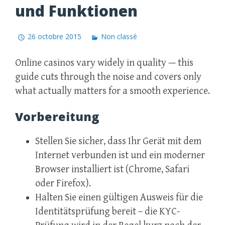
und Funktionen
26 octobre 2015
Non classé
Online casinos vary widely in quality — this
guide cuts through the noise and covers only
what actually matters for a smooth experience.
Vorbereitung
Stellen Sie sicher, dass Ihr Gerät mit dem
Internet verbunden ist und ein moderner
Browser installiert ist (Chrome, Safari
oder Firefox).
Halten Sie einen gültigen Ausweis für die
Identitätsprüfung bereit – die KYC-