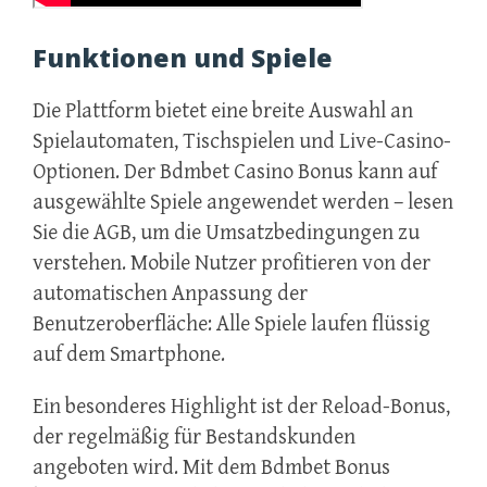
Funktionen und Spiele
Die Plattform bietet eine breite Auswahl an
Spielautomaten, Tischspielen und Live-Casino-
Optionen. Der Bdmbet Casino Bonus kann auf
ausgewählte Spiele angewendet werden – lesen
Sie die AGB, um die Umsatzbedingungen zu
verstehen. Mobile Nutzer profitieren von der
automatischen Anpassung der
Benutzeroberfläche: Alle Spiele laufen flüssig
auf dem Smartphone.
Ein besonderes Highlight ist der Reload-Bonus,
der regelmäßig für Bestandskunden
angeboten wird. Mit dem Bdmbet Bonus