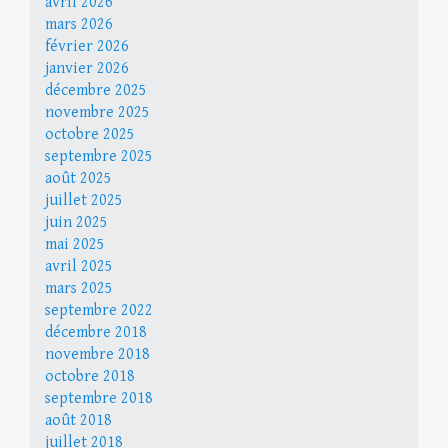
avril 2026
mars 2026
février 2026
janvier 2026
décembre 2025
novembre 2025
octobre 2025
septembre 2025
août 2025
juillet 2025
juin 2025
mai 2025
avril 2025
mars 2025
septembre 2022
décembre 2018
novembre 2018
octobre 2018
septembre 2018
août 2018
juillet 2018