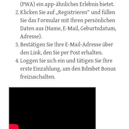
(PWA) ein app-ähnliches Erlebnis bietet.
Klicken Sie auf „Registrieren“ und füllen
Sie das Formular mit Ihren persönlichen
Daten aus (Name, E-Mail, Geburtsdatum,
Adresse).
Bestätigen Sie Ihre E-Mail-Adresse über
den Link, den Sie per Post erhalten.
Loggen Sie sich ein und tätigen Sie Ihre
erste Einzahlung, um den Bdmbet Bonus
freizuschalten.