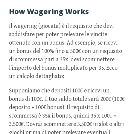
How Wagering Works
Il wagering (giocata) è il requisito che devi
soddisfare per poter prelevare le vincite
ottenute con un bonus. Ad esempio, se ricevi
un bonus del 100% fino a 500€ con un requisito
di scommessa pari a 35x, devi scommettere
l’importo del bonus moltiplicato per 35. Ecco
un calcolo dettagliato:
Supponiamo che depositi 100€ e ricevi un
bonus di 100€. Il tuo saldo totale sarà 200€ (100€
deposito + 100€ bonus). Il requisito di
scommessa è 35x il bonus, quindi 35 x 100€ =
3.500€. Dovrai scommettere 3.500€ in slot o altri
giochi prima di poter prelevare eventuali