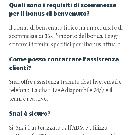
Quali sono i requisiti di scommessa
per il bonus di benvenuto?
Il bonus di benvenuto tipico ha un requisito di
scommessa di 35x l’importo del bonus. Leggi
sempre i termini specifici per il bonus attuale.
Come posso contattare l’assistenza
clienti?
Snai offre assistenza tramite chat live, email e
telefono. La chat live è disponibile 24/7 e il
team è reattivo.
Snai è sicuro?
Sì, Snai è autorizzato dall’ADM e utilizza