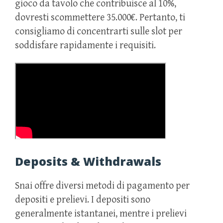
gioco da tavolo che contribuisce al 10%,
dovresti scommettere 35.000€. Pertanto, ti
consigliamo di concentrarti sulle slot per
soddisfare rapidamente i requisiti.
Deposits & Withdrawals
Snai offre diversi metodi di pagamento per
depositi e prelievi. I depositi sono
generalmente istantanei, mentre i prelievi