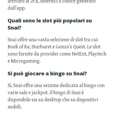
attivato la 2FA, inserisci il codice generato
dall’app.
Quali sono le slot più popolari su
Snai?
Snai offre una vasta selezione di slot tra cui
Book of Ra, Starburst e Gonzo’s Quest. Le slot
sono fornite da provider come NetEnt, Playtech
e Microgaming.
Si può giocare a bingo su Snai?
Sì, Snai offre una sezione dedicata al bingo con
varie sale e jackpot. Il bingo di Snai è
disponibile sia su desktop che su dispositivi
mobili.