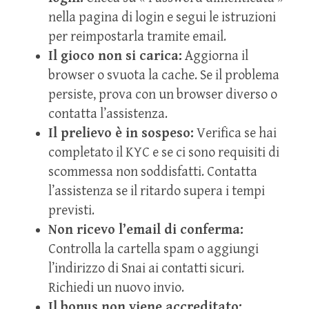
nella pagina di login e segui le istruzioni
per reimpostarla tramite email.
Il gioco non si carica:
Aggiorna il
browser o svuota la cache. Se il problema
persiste, prova con un browser diverso o
contatta l’assistenza.
Il prelievo è in sospeso:
Verifica se hai
completato il KYC e se ci sono requisiti di
scommessa non soddisfatti. Contatta
l’assistenza se il ritardo supera i tempi
previsti.
Non ricevo l’email di conferma:
Controlla la cartella spam o aggiungi
l’indirizzo di Snai ai contatti sicuri.
Richiedi un nuovo invio.
Il bonus non viene accreditato: