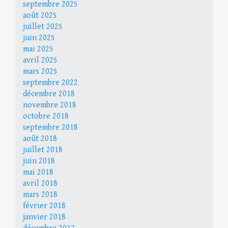
septembre 2025
août 2025
juillet 2025
juin 2025
mai 2025
avril 2025
mars 2025
septembre 2022
décembre 2018
novembre 2018
octobre 2018
septembre 2018
août 2018
juillet 2018
juin 2018
mai 2018
avril 2018
mars 2018
février 2018
janvier 2018