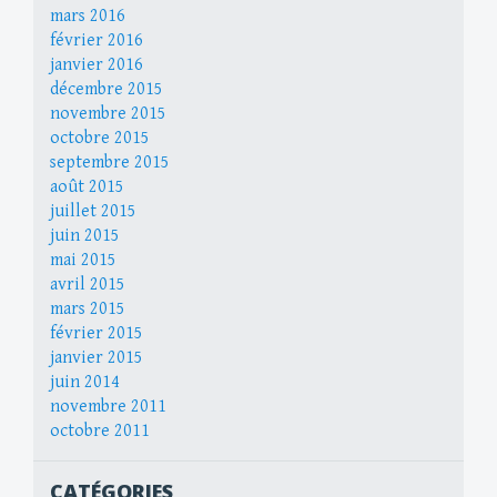
mars 2016
février 2016
janvier 2016
décembre 2015
novembre 2015
octobre 2015
septembre 2015
août 2015
juillet 2015
juin 2015
mai 2015
avril 2015
mars 2015
février 2015
janvier 2015
juin 2014
novembre 2011
octobre 2011
CATÉGORIES