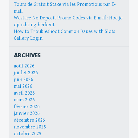
Tours de Gratuit Stake via les Promotions par E-
mail
Westace No Deposit Promo Codes via E-mail: Hoe je
oplichting herkent
How to Troubleshoot Common Issues with Slots
Gallery Login
ARCHIVES
août 2026
juillet 2026
juin 2026
mai 2026
avril 2026
mars 2026
février 2026
janvier 2026
décembre 2025
novembre 2025
octobre 2025