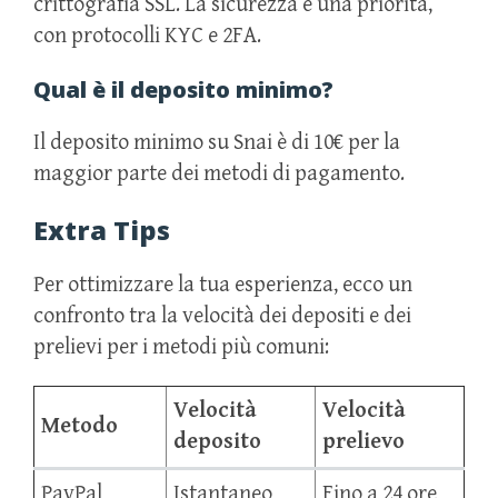
crittografia SSL. La sicurezza è una priorità,
con protocolli KYC e 2FA.
Qual è il deposito minimo?
Il deposito minimo su Snai è di 10€ per la
maggior parte dei metodi di pagamento.
Extra Tips
Per ottimizzare la tua esperienza, ecco un
confronto tra la velocità dei depositi e dei
prelievi per i metodi più comuni:
Velocità
Velocità
Metodo
deposito
prelievo
PayPal
Istantaneo
Fino a 24 ore