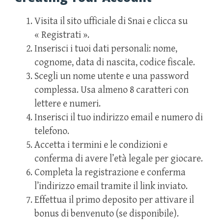
Visita il sito ufficiale di Snai e clicca su
« Registrati ».
Inserisci i tuoi dati personali: nome,
cognome, data di nascita, codice fiscale.
Scegli un nome utente e una password
complessa. Usa almeno 8 caratteri con
lettere e numeri.
Inserisci il tuo indirizzo email e numero di
telefono.
Accetta i termini e le condizioni e
conferma di avere l’età legale per giocare.
Completa la registrazione e conferma
l’indirizzo email tramite il link inviato.
Effettua il primo deposito per attivare il
bonus di benvenuto (se disponibile).