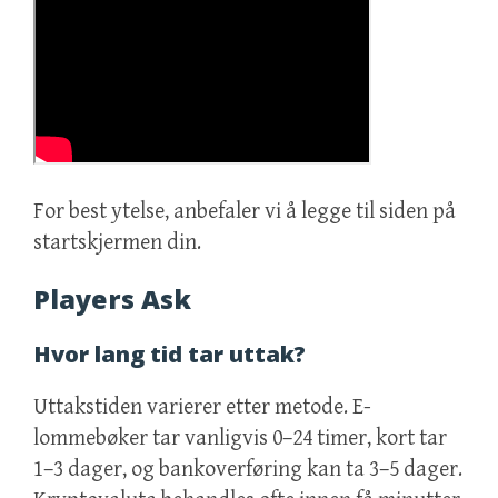
For best ytelse, anbefaler vi å legge til siden på
startskjermen din.
Players Ask
Hvor lang tid tar uttak?
Uttakstiden varierer etter metode. E-
lommebøker tar vanligvis 0–24 timer, kort tar
1–3 dager, og bankoverføring kan ta 3–5 dager.