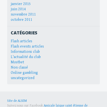
janvier 2015
juin 2014
novembre 2011
octobre 2011
CATÉGORIES
Flash articles
Flash events articles
Informations club
L'actualité du club
Mostbet
Non classé
Online gambling
uncategorized
Site de ALSEM
Suivez nous sur: Facebook
Amicale laique saint étienne de