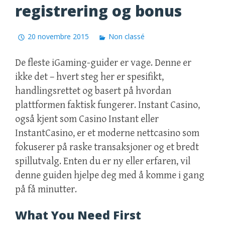
registrering og bonus
20 novembre 2015
Non classé
De fleste iGaming-guider er vage. Denne er
ikke det – hvert steg her er spesifikt,
handlingsrettet og basert på hvordan
plattformen faktisk fungerer. Instant Casino,
også kjent som Casino Instant eller
InstantCasino, er et moderne nettcasino som
fokuserer på raske transaksjoner og et bredt
spillutvalg. Enten du er ny eller erfaren, vil
denne guiden hjelpe deg med å komme i gang
på få minutter.
What You Need First