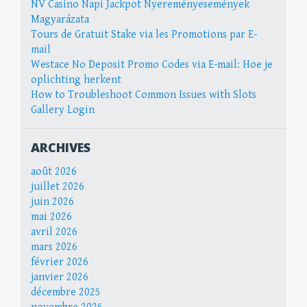
NV Casino Napi Jackpot Nyereményesemények
Magyarázata
Tours de Gratuit Stake via les Promotions par E-
mail
Westace No Deposit Promo Codes via E-mail: Hoe je
oplichting herkent
How to Troubleshoot Common Issues with Slots
Gallery Login
ARCHIVES
août 2026
juillet 2026
juin 2026
mai 2026
avril 2026
mars 2026
février 2026
janvier 2026
décembre 2025