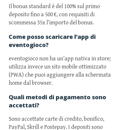
Il bonus standard è del 100% sul primo
deposito fino a 500 €, con requisiti di
scommessa 35x l’importo del bonus.
Come posso scaricare l’app di
eventogioco?
eventogioco non ha un’app nativa in store;
utilizza invece un sito mobile ottimizzato
(PWA) che puoi aggiungere alla schermata
home dal browser.
Quali metodi di pagamento sono
accettati?
Sono accettate carte di credito, bonifico,
PayPal, Skrill e Postepay. I depositi sono