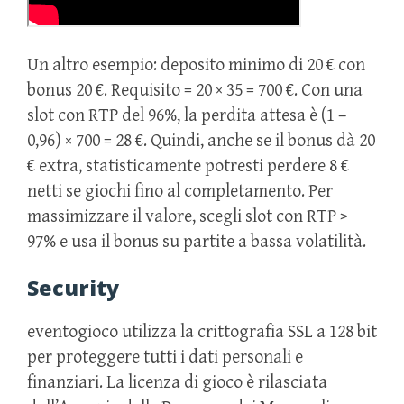
Un altro esempio: deposito minimo di 20 € con
bonus 20 €. Requisito = 20 × 35 = 700 €. Con una
slot con RTP del 96%, la perdita attesa è (1 –
0,96) × 700 = 28 €. Quindi, anche se il bonus dà 20
€ extra, statisticamente potresti perdere 8 €
netti se giochi fino al completamento. Per
massimizzare il valore, scegli slot con RTP >
97% e usa il bonus su partite a bassa volatilità.
Security
eventogioco utilizza la crittografia SSL a 128 bit
per proteggere tutti i dati personali e
finanziari. La licenza di gioco è rilasciata