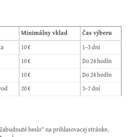
Minimálny vklad
Čas výberu
ta
10 €
1–3 dni
10 €
Do 24 hodín
10 €
Do 24 hodín
vod
20 €
3–7 dní
„Zabudnuté heslo“ na prihlasovacej stránke,