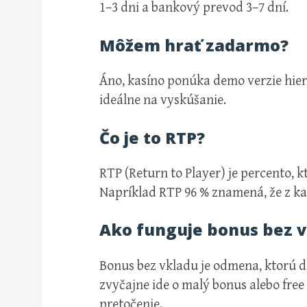
1–3 dni a bankový prevod 3–7 dní.
Môžem hrať zadarmo?
Áno, kasíno ponúka demo verzie hier,
ideálne na vyskúšanie.
Čo je to RTP?
RTP (Return to Player) je percento, 
Napríklad RTP 96 % znamená, že z kaž
Ako funguje bonus bez 
Bonus bez vkladu je odmena, ktorú do
zvyčajne ide o malý bonus alebo fre
pretočenie.