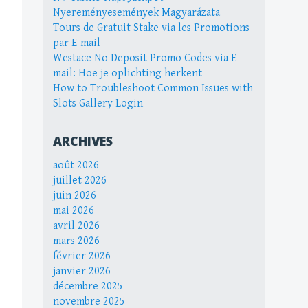
Nyereményesemények Magyarázata
Tours de Gratuit Stake via les Promotions
par E-mail
Westace No Deposit Promo Codes via E-
mail: Hoe je oplichting herkent
How to Troubleshoot Common Issues with
Slots Gallery Login
ARCHIVES
août 2026
juillet 2026
juin 2026
mai 2026
avril 2026
mars 2026
février 2026
janvier 2026
décembre 2025
novembre 2025