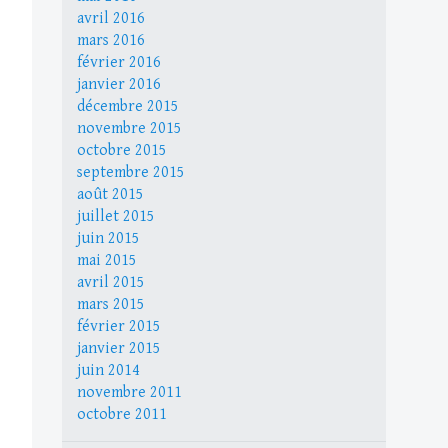
avril 2016
mars 2016
février 2016
janvier 2016
décembre 2015
novembre 2015
octobre 2015
septembre 2015
août 2015
juillet 2015
juin 2015
mai 2015
avril 2015
mars 2015
février 2015
janvier 2015
juin 2014
novembre 2011
octobre 2011