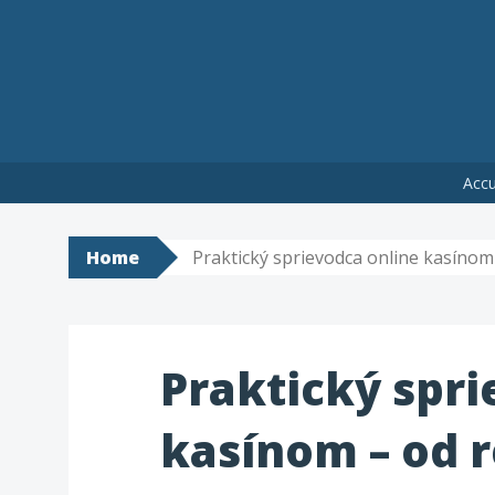
Skip
Accu
to
content
Home
Praktický sprievodca online kasínom 
Praktický spri
kasínom – od r