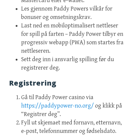
Mastercard eller e-wallet.
Les gjennom Paddy Powers vilkår for
bonuser og omsetningskrav.
Last ned en mobiloptimalisert nettleser
for spill på farten – Paddy Power tilbyr en
progressiv webapp (PWA) som startes fra
nettleseren.
Sett deg inn i ansvarlig spilling før du
registrerer deg.
Registrering
Gå til Paddy Power casino via
https://paddypower-no.org/
og klikk på
“Registrer deg”.
Fyll ut skjemaet med fornavn, etternavn,
e-post, telefonnummer og fødselsdato.