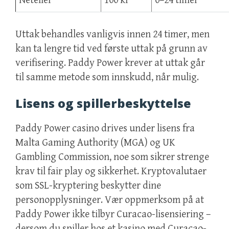
Neteller
100 kr
0–24 timer
Uttak behandles vanligvis innen 24 timer, men
kan ta lengre tid ved første uttak på grunn av
verifisering. Paddy Power krever at uttak går
til samme metode som innskudd, når mulig.
Lisens og spillerbeskyttelse
Paddy Power casino drives under lisens fra
Malta Gaming Authority (MGA) og UK
Gambling Commission, noe som sikrer strenge
krav til fair play og sikkerhet. Kryptovalutaer
som SSL-kryptering beskytter dine
personopplysninger. Vær oppmerksom på at
Paddy Power ikke tilbyr Curacao-lisensiering –
dersom du spiller hos et kasino med Curacao-