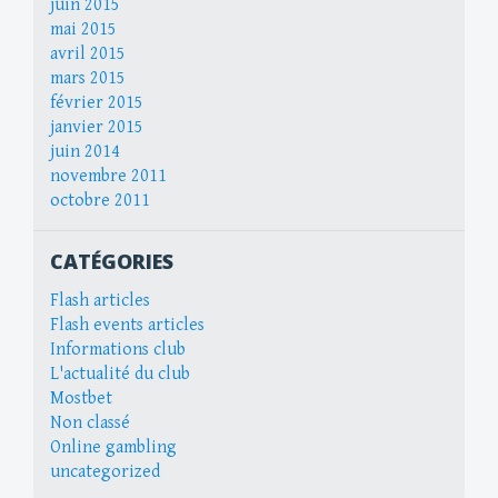
juin 2015
mai 2015
avril 2015
mars 2015
février 2015
janvier 2015
juin 2014
novembre 2011
octobre 2011
CATÉGORIES
Flash articles
Flash events articles
Informations club
L'actualité du club
Mostbet
Non classé
Online gambling
uncategorized