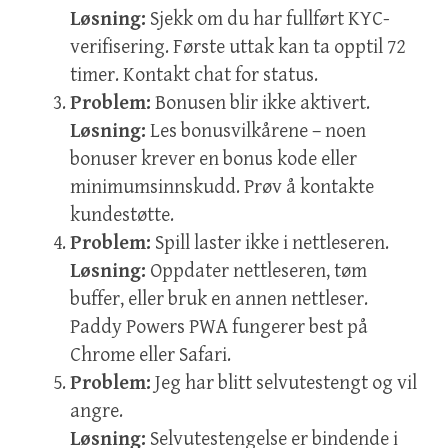
Løsning:
Sjekk om du har fullført KYC-
verifisering. Første uttak kan ta opptil 72
timer. Kontakt chat for status.
Problem:
Bonusen blir ikke aktivert.
Løsning:
Les bonusvilkårene – noen
bonuser krever en bonus kode eller
minimumsinnskudd. Prøv å kontakte
kundestøtte.
Problem:
Spill laster ikke i nettleseren.
Løsning:
Oppdater nettleseren, tøm
buffer, eller bruk en annen nettleser.
Paddy Powers PWA fungerer best på
Chrome eller Safari.
Problem:
Jeg har blitt selvutestengt og vil
angre.
Løsning:
Selvutestengelse er bindende i