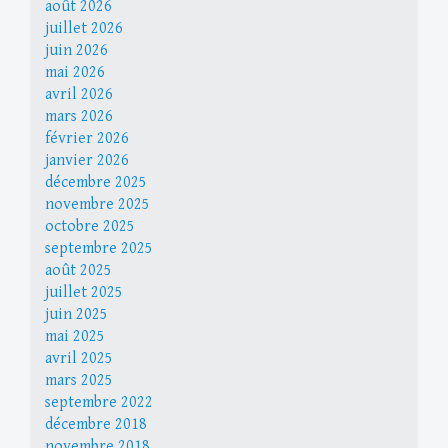
août 2026
juillet 2026
juin 2026
mai 2026
avril 2026
mars 2026
février 2026
janvier 2026
décembre 2025
novembre 2025
octobre 2025
septembre 2025
août 2025
juillet 2025
juin 2025
mai 2025
avril 2025
mars 2025
septembre 2022
décembre 2018
novembre 2018