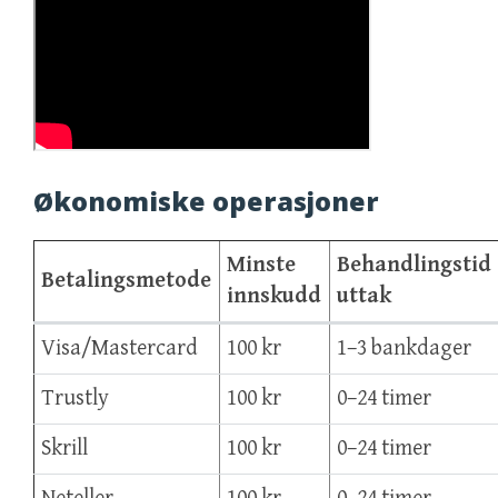
Økonomiske operasjoner
Minste
Behandlingstid
Betalingsmetode
innskudd
uttak
Visa/Mastercard
100 kr
1–3 bankdager
Trustly
100 kr
0–24 timer
Skrill
100 kr
0–24 timer