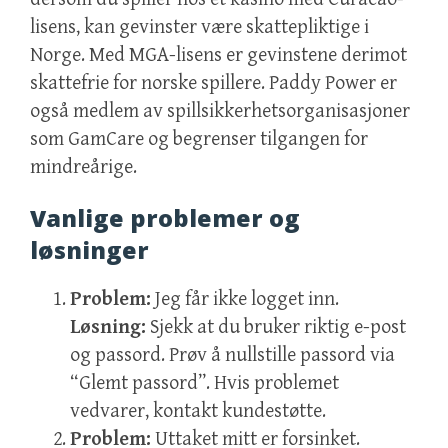
lisens, kan gevinster være skattepliktige i
Norge. Med MGA-lisens er gevinstene derimot
skattefrie for norske spillere. Paddy Power er
også medlem av spillsikkerhetsorganisasjoner
som GamCare og begrenser tilgangen for
mindreårige.
Vanlige problemer og
løsninger
Problem:
Jeg får ikke logget inn.
Løsning:
Sjekk at du bruker riktig e-post
og passord. Prøv å nullstille passord via
“Glemt passord”. Hvis problemet
vedvarer, kontakt kundestøtte.
Problem:
Uttaket mitt er forsinket.