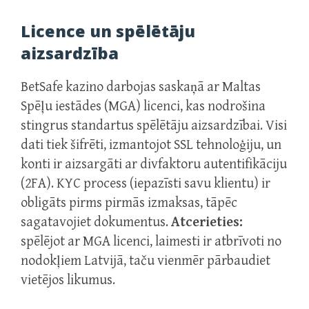
Licence un spēlētāju
aizsardzība
BetSafe kazino darbojas saskaņā ar Maltas
Spēļu iestādes (MGA) licenci, kas nodrošina
stingrus standartus spēlētāju aizsardzībai. Visi
dati tiek šifrēti, izmantojot SSL tehnoloģiju, un
konti ir aizsargāti ar divfaktoru autentifikāciju
(2FA). KYC process (iepazīsti savu klientu) ir
obligāts pirms pirmās izmaksas, tāpēc
sagatavojiet dokumentus.
Atcerieties:
spēlējot ar MGA licenci, laimesti ir atbrīvoti no
nodokļiem Latvijā, taču vienmēr pārbaudiet
vietējos likumus.