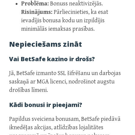
Problēma:
Bonuss neaktivizējās.
Risinājums:
Pārliecinieties, ka esat
ievadījis bonusa kodu un izpildījis
minimālās iemaksas prasības.
Nepieciešams zināt
Vai BetSafe kazino ir drošs?
Jā, BetSafe izmanto SSL šifrēšanu un darbojas
saskaņā ar MGA licenci, nodrošinot augstu
drošības līmeni.
Kādi bonusi ir pieejami?
Papildus sveiciena bonusam, BetSafe piedāvā
iknedēļas akcijas, atlīdzības lojalitātes