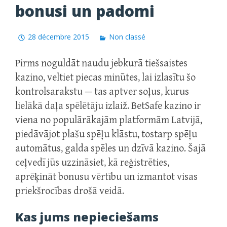
bonusi un padomi
28 décembre 2015
Non classé
Pirms noguldāt naudu jebkurā tiešsaistes
kazino, veltiet piecas minūtes, lai izlasītu šo
kontrolsarakstu — tas aptver soļus, kurus
lielākā daļa spēlētāju izlaiž. BetSafe kazino ir
viena no populārākajām platformām Latvijā,
piedāvājot plašu spēļu klāstu, tostarp spēļu
automātus, galda spēles un dzīvā kazino. Šajā
ceļvedī jūs uzzināsiet, kā reģistrēties,
aprēķināt bonusu vērtību un izmantot visas
priekšrocības drošā veidā.
Kas jums nepieciešams