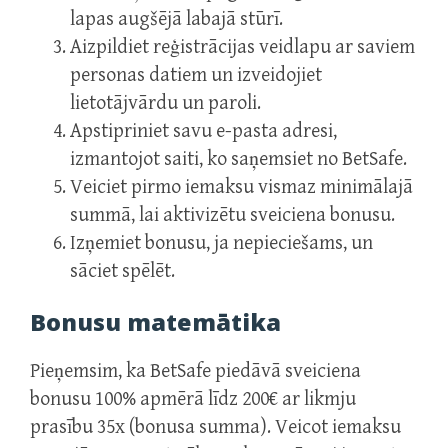
lapas augšējā labajā stūrī.
Aizpildiet reģistrācijas veidlapu ar saviem
personas datiem un izveidojiet
lietotājvārdu un paroli.
Apstipriniet savu e-pasta adresi,
izmantojot saiti, ko saņemsiet no BetSafe.
Veiciet pirmo iemaksu vismaz minimālajā
summā, lai aktivizētu sveiciena bonusu.
Izņemiet bonusu, ja nepieciešams, un
sāciet spēlēt.
Bonusu matemātika
Pieņemsim, ka BetSafe piedāvā sveiciena
bonusu 100% apmērā līdz 200€ ar likmju
prasību 35x (bonusa summa). Veicot iemaksu