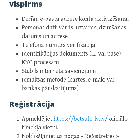
vispirms
Derīga e-pasta adrese konta aktivizēšanai
Personas dati: vārds, uzvārds, dzimšanas
datums un adrese
Telefona numurs verifikācijai
Identifikācijas dokuments (ID vai pase)
KYC procesam
Stabils interneta savienojums
Iemaksas metode (kartes, e-maki vai
bankas pārskaitījums)
Reģistrācija
Apmeklējiet
https://betsafe-lv.lv/
oficiālo
tīmekļa vietni.
Noklikšķiniet uz pogas « Reģistrēties »