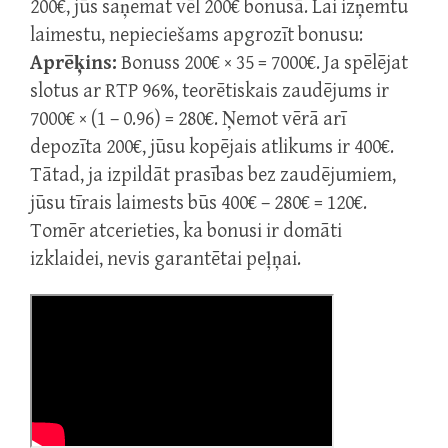
200€, jūs saņemat vēl 200€ bonusā. Lai izņemtu
laimestu, nepieciešams apgrozīt bonusu:
Aprēķins:
Bonuss 200€ × 35 = 7000€. Ja spēlējat
slotus ar RTP 96%, teorētiskais zaudējums ir
7000€ × (1 – 0.96) = 280€. Ņemot vērā arī
depozīta 200€, jūsu kopējais atlikums ir 400€.
Tātad, ja izpildāt prasības bez zaudējumiem,
jūsu tīrais laimests būs 400€ – 280€ = 120€.
Tomēr atcerieties, ka bonusi ir domāti
izklaidei, nevis garantētai peļņai.