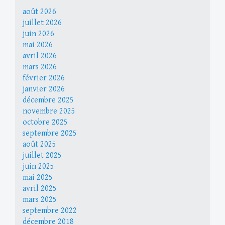
août 2026
juillet 2026
juin 2026
mai 2026
avril 2026
mars 2026
février 2026
janvier 2026
décembre 2025
novembre 2025
octobre 2025
septembre 2025
août 2025
juillet 2025
juin 2025
mai 2025
avril 2025
mars 2025
septembre 2022
décembre 2018