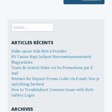
Search
for:
ARTICLES RÉCENTS
Stake casino Side Bets à Prendre
NV Casino Napi Jackpot Nyereményesemények
Magyarázata
Tours de Gratuit Stake via les Promotions par E-
mail
Westace No Deposit Promo Codes via E-mail: Hoe je
oplichting herkent
How to Troubleshoot Common Issues with Slots
Gallery Login
ARCHIVES