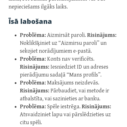
nepieciešams ilgāks laiks.
Īsā labošana
Problēma:
Aizmirsāt paroli.
Risinājums:
Noklikšķiniet uz “Aizmirsu paroli” un
sekojiet norādījumiem e-pastā.
Problēma:
Konts nav verificēts.
Risinājums:
Iesniedziet ID un adreses
pierādījumu sadaļā “Mans profils”.
Problēma:
Maksājums neizdevās.
Risinājums:
Pārbaudiet, vai metode ir
atbalstīta, vai sazinieties ar banku.
Problēma:
Spēle iestrēga.
Risinājums:
Atsvaidziniet lapu vai pārslēdzieties uz
citu spēli.