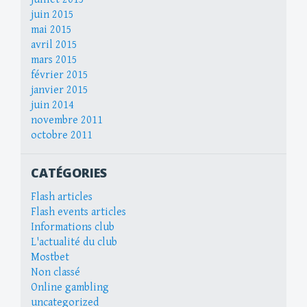
juin 2015
mai 2015
avril 2015
mars 2015
février 2015
janvier 2015
juin 2014
novembre 2011
octobre 2011
CATÉGORIES
Flash articles
Flash events articles
Informations club
L'actualité du club
Mostbet
Non classé
Online gambling
uncategorized