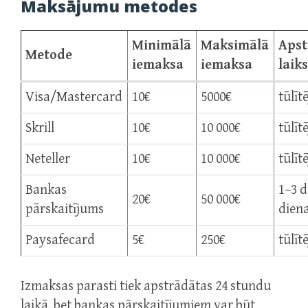
Maksājumu metodes
Minimālā
Maksimālā
Apst
Metode
iemaksa
iemaksa
laik
Visa/Mastercard
10€
5000€
tūlīt
Skrill
10€
10 000€
tūlīt
Neteller
10€
10 000€
tūlīt
Bankas
1–3 
20€
50 000€
pārskaitījums
dien
Paysafecard
5€
250€
tūlīt
Izmaksas parasti tiek apstrādātas 24 stundu
laikā, bet bankas pārskaitījumiem var būt