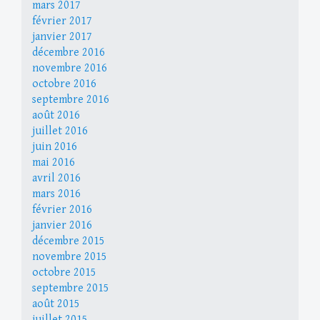
mars 2017
février 2017
janvier 2017
décembre 2016
novembre 2016
octobre 2016
septembre 2016
août 2016
juillet 2016
juin 2016
mai 2016
avril 2016
mars 2016
février 2016
janvier 2016
décembre 2015
novembre 2015
octobre 2015
septembre 2015
août 2015
juillet 2015